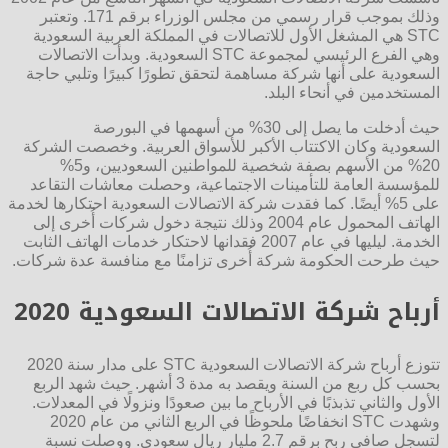
وذلك بموجب قرار رسمي من مجلس الوزراء برقم 171. وتعتبر
STC هي المشغل الأول للاتصالات في المملكة العربية السعودية
وهي الفرع الرئيسي لمجموعة STC السعودية. وبدأت الاتصالات
السعودية على أنها شركة مساهمة لتحقق تطورًا كبيرًا وتلبي حاجة
المستخدمين في أنحاء البلد.
حيث أدخلت ما يصل إلى 30% من أسهمها في البورصة
السعودية وكان الاكتتاب الأكبر للأسواق العربية. وخصصت الشركة
20% من الأسهم بصفة شخصية للمواطنين السعوديين، و5%
للمؤسسة العامة للتأمينات الاجتماعية، وحصلت معاشات التقاعد
على 5% أيضًا. كما فقدت شركة الاتصالات السعودية احتكارها لخدمة
الهاتف المحمول عام 2004 وذلك نتيجة دخول شركات أُخرى إلى
الخدمة. ليليها في عام 2007 فقدانها لاحتكار خدمات الهاتف الثابت
حيث طرحت الحكومة شركة أُخرى تزامنًا مع منافسة عدة شركات.
أرباح شركة الاتصالات السعودية 2020
تتوزع أرباح شركة الاتصالات السعودية STC على مدار سنة 2020
بحسب كل ربع من السنة ويقصد به مدة 3 أشهر. حيث شهد الربع
الأول والثاني تذبذبًا في الأرباح ما بين صعودًا ونزولًا في المعدلات.
وشهدت STC انخفاضًا ملحوظًا في الربع الثاني من عام 2020
لتسجل صافي ربح برقم 2.7 مليار ريال سعودي. ووصلت نسبة