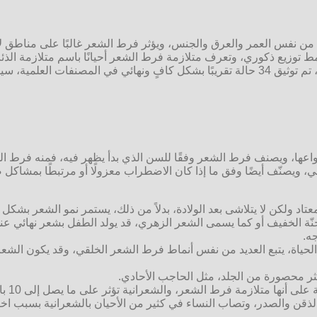
ن نفس العمر والعرق والجنس، ويؤثر فرط الشعر غالبًا على مناطق لا
نمط توزيع ذكوري، وتعرف متلازمة فرط الشعر أحيانًا باسم متلازمة ا
خمسين شخصًا يعانون من فرط الشعر الخلقي، ووفقًا لآخر التقديرات، تم توثيق 34 حالة تقريبً
عها، ويصنف فرط الشعر وفقًا للسن الذي بدأ يظهر فيه، فمنه فرط ا
ويصنّف أيضًا وفق ما إذا كان الاضطراب معزولًا أو مرتبطًا بمشاكل
معتاد ولكن لا يتلاشى بعد الولادة، بدلاً من ذلك، يستمر نمو الشعر 
جنّة الخفيف أو كما يسمى الشعر الزهري، قد يولد الطفل بشعر نهائي عند 
ه.
حياة، يتبع العديد من نفس أنماط فرط الشعر الخلقي، وقد يكون الشعر 
ثر محصورة من الجلد، مثل الحاجب الأحادي.
: من 
ذقن والصدر، وتصاب النساء في كثير من الأحيان بالشعرانية بسبب اختل