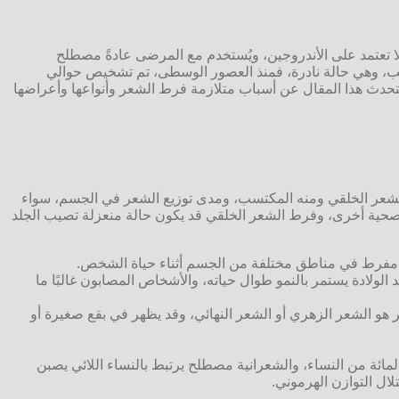
 تعتمد على الأندروجين، ويُستخدم مع المرضى عادةً مصطلح
لذئب، وهي حالة نادرة، فمنذ العصور الوسطى، تم تشخيص حوالي
ا بشكل كافٍ ونهائي في المصنفات العلمية، سيتحدث هذا المقال عن أسباب متلازمة فرط الشعر وأنواعها وأعراضها
لشعر الخلقي ومنه المكتسب، ومدى توزيع الشعر في الجسم، سواء
 صحية أخرى، وفرط الشعر الخلقي قد يكون حالة منعزلة تصيب الجلد
بشكل مفرط في مناطق مختلفة من الجسم أثناء حياة الشخص.
الولادة يستمر بالنمو طوال حياته، والأشخاص المصابون غالبًا ما
هو الشعر الزهري أو الشعر النهائي، وقد يظهر في بقع صغيرة أو
الأخطاء الشائعة تصنيف الشعرانية على أنها متلازمة فرط الشعر، والشعرانية تؤثر على ما يصل إلى 10 بالمائة من النساء، والشعرانية مصطلح يرتبط بالنساء اللائي يصبن
ال التوازن الهرموني.