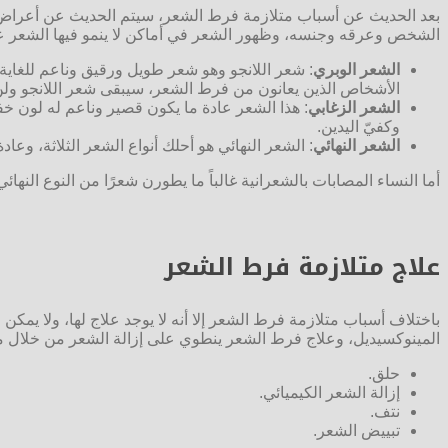
بعد الحديث عن أسباب متلازمة فرط الشعر، سيتم الحديث عن أعراض ه
الشخص وعرقه وجنسه، وظهور الشعر في أماكن لا ينمو فيها الشعر عادة
الشعر الوبري
: شعر اللانجو وهو شعر طويل ورقيق وناعم للغاية،
الأشخاص الذين يعانون من فرط الشعر، سيبقى شعر اللانجو ول
الشعر الزغابي
: هذا الشعر عادة ما يكون قصير وناعم له لون خف
وكفيّ اليدين.
الشعر النهائي
: الشعر النهائي هو أحلك أنواع الشعر الثلاثة، وعاد
أما النساء المصابات بالشعرانية غالباً ما يطورن شعرًا من النوع الن
علاج متلازمة فرط الشعر
باختلاف أسباب متلازمة فرط الشعر إلا أنه لا يوجد علاج لها، ولا 
المينوكسيديل، وعلاج فرط الشعر ينطوي على إزالة الشعر من خلال 
حلق.
إزالة الشعر الكيميائي.
نتف.
تبييض الشعر.