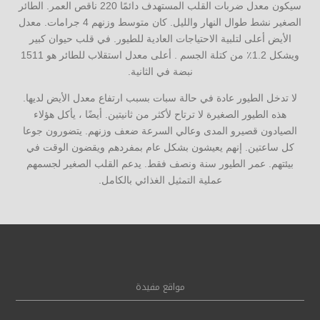
سيكون معدل ضربات القلب المستهدف دائمًا 220 ناقص العمر. الطائر
الصغير نشط طوال النهار والليل. كان متوسط وزنهم 4 جرامات. معدل
الأيض أعلى لتلبية الاحتياجات العادية للطيور. في قلب حيوان كبير
ويشكل 1.2٪ من كتلة الجسم . أعلى معدل استقلاب للطائر هو 1511
نبضة في الثانية.
لا تدخل الطيور عادة في حالة سبات بسبب ارتفاع معدل الأيض لديها.
هذه الطيور الصغيرة لا ترتاح لأكثر من ثانيتين. أيضًا ، يأكل هؤلاء
الصيادون قصيرو المدى وعالي السرعة ضعف وزنهم. يتضورون جوعا
كل ساعتين. إنهم يعيشون بشكل عام بمفردهم ويقضون الوقت في
بيئتهم. عمر الطيور سنة ونصف فقط. يدعم القلب الصغير لجسمهم
عملية التمثيل الغذائي بالكامل.
مواقع مفيدة