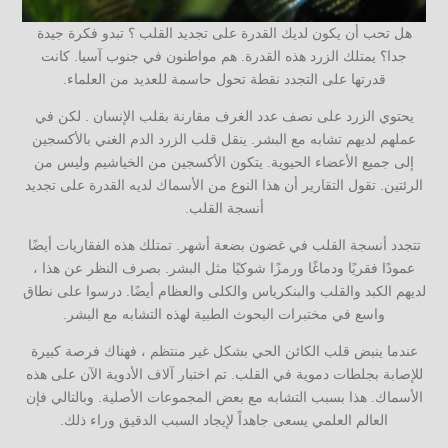
هل تحب أن يكون لديك القدرة على تجديد القلب ؟ تبدو فكرة جيدة
جدا؟ يمتلك الزرد هذه القدرة. هم مواطنون في جنوب آسيا. كانت
قدرتها على التجدد نقطة تحول حاسمة للعديد من العلماء.
يحتوي الزرد على نصف عدد الغرف مقارنة بقلب الإنسان . لكن في
عملهم لديهم تشابه مع البشر. ينقل قلب الزرد الدم الغني بالأكسجين
إلى جميع الأعضاء الحيوية. يتكون الأكسجين من الخياشيم وليس من
الرئتين. تقول التقارير أن هذا النوع من الأسماك لديه القدرة على تجديد
أنسجة القلب.
تتجدد أنسجة القلب في غضون بضعة أشهر. تمتلك هذه الفقاريات أيضًا
عمودًا فقريًا ودماغًا ورمزًا شوكيًا مثل البشر. بصرف النظر عن هذا ،
لديهم الكبد والقلب والبنكرياس والكلى والعظام أيضًا. درسوا على نطاق
واسع في مختبرات البحوث الطبية لهذه التشابه مع البشر.
عندما ينبض قلب الكائن الحي بشكل غير منتظم ، فهناك فرصة كبيرة
للإصابة بجلطات دموية في القلب. تم اختبار آلاف الأدوية الآن على هذه
الأسماك. هذا بسبب التشابه مع بعض المجموعات الأصلية. وبالتالي فإن
العالم العلمي يسعى جاهداً لإيجاد السبب الدقيق وراء ذلك.