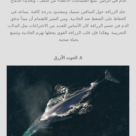
الدم في الرأس. تمنع الصمامات الأعضاء من التلف ، وتحديداً الدماغ.
جلد الزرافة حول الساقين سميك ومشدود بدرجة كافية. يساعد في
الحفاظ على الضغط ضد الجاذبية. ومن المثير للاهتمام أن مبدأ تدفق
الدم في جسم الزرافة كان الأساس للعديد من الاختراعات مثل البدلات
التجريبية. وهكذا فإن قلب الزرافة القوي يجعلها تهزم الجاذبية وتتمتع
بحياة صحية.
6.
الحوت الأزرق