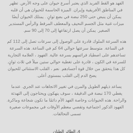
الفهد هو القط الفريد الذي يعتبر أسرع حيوان على وجه الأرض. تظهر
في المناطق الأفريقية وإيران. الميزة الحاسمة للحيوان هي أن قلبه
يمكن أن ينبض حتى 250 نبضة في بضع ثوانٍ . يمتلك الحيوان أيضًا
ميزات غنية مثل الجسم النحيف والمعطف المرقط والرأس المستدير
الصغير. يمكن أن يصل ارتفاعها إلى 70 إلى 90 سم.
هذه السرعة الملوك قادرة على الوصول إلى سرعات تصل إلى 112 كم
في الساعة. متوسط سرعتها حوالي 64 كم في الساعة. هذه السرعة
تساعدهم على اصطياد فرائسهم بسرعة عالية. الفهود ، العلامة التجارية
للسرعة في الكون ، قادرة على تغطية حوالي ستين ميلاً في ثلاث ثوانٍ.
كل هذا يتحقق من خلال قوة أجسادهم. نعم ، القلب الاستثنائي للحيوان
يضخ الدم إلى القلب بمستوى أعلى.
يساعد ذيلهم الطويل والمرن في تغيير الاتجاهات عند الجري. عندما
يغطي 170 نبضة في الدقيقة ، سوف ينهكون ويحتاجون إلى التهدئة
والراحة. هذه الحيوانات وخاصة الفهد الأم دائمًا ما تكون شجاعة وماكرة.
الفهود الذكور اجتماعية وتقضي معظم الأوقات في مجموعات صغيرة
تسمى التحالفات.
4.
الطائر الطنان