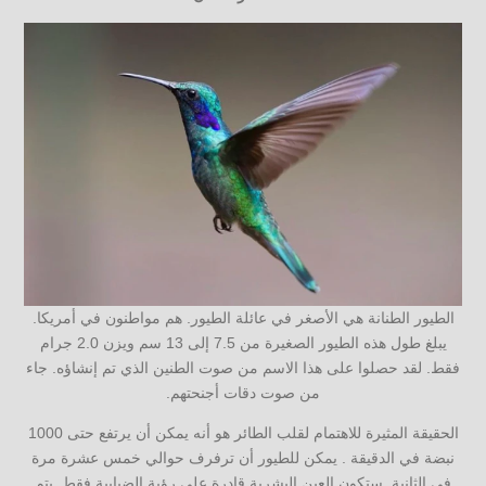
الطيور الطنانة هي الأصغر في عائلة الطيور. هم مواطنون في أمريكا.
يبلغ طول هذه الطيور الصغيرة من 7.5 إلى 13 سم ويزن 2.0 جرام
فقط. لقد حصلوا على هذا الاسم من صوت الطنين الذي تم إنشاؤه. جاء
من صوت دقات أجنحتهم.
الحقيقة المثيرة للاهتمام لقلب الطائر هو أنه يمكن أن يرتفع حتى 1000
نبضة في الدقيقة . يمكن للطيور أن ترفرف حوالي خمس عشرة مرة
في الثانية. ستكون العين البشرية قادرة على رؤية الضبابية فقط. يتم