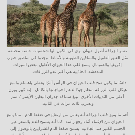
تعتبر الزرافة أطول حيوان بري في الكون. لها شخصيات خاصة مختلفة
مثل العنق الطويل والساقين الطويلة والأنماط. وجدوا في مناطق جنوب
إفريقيا والصومال. يتمتع قلب هذا الحيوان الأطول ببعض الميزات
المدهشة. الجاذبية هي أكبر عدو للزرافات.
دائمًا ما يكون ضخ قلب الحيوان في الرأس أمرًا يحظى باهتمام واسع.
هيكل قلب الزرافة منظم جيدًا لدعم احتياجاتها بالكامل . إنه كبير ويزن
أعلى من الثدييات الأخرى. تبلغ سماكة جدران البطين الأيسر 7 سم
وتضرب ثلاث مرات في الثانية.
أهم ما يميز قلب الزرافة أنه يعاني من ارتفاع في ضغط الدم ، مما يمنع
الحيوان من الإغماء أثناء رفع رأسه. كما أنه يسمح للدم بالسفر عبر
الجسم الكبير ضد الجاذبية. يسمح ضغط الدم للشرايين بالوصول إلى