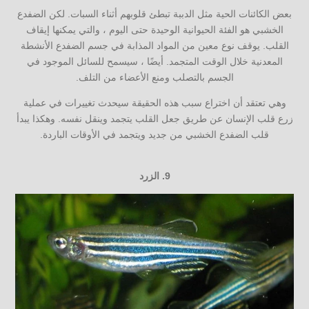
بعض الكائنات الحية مثل الدببة تبطئ قلوبهم أثناء السبات. لكن الضفدع
الخشبي هو الفئة الحيوانية الوحيدة حتى اليوم ، والتي يمكنها إيقاف
القلب. يوقف نوع معين من المواد المذابة في جسم الضفدع الأنشطة
المعدنية خلال الوقت المتجمد. أيضًا ، سيسمح للسائل الموجود في
الجسم بالتصلب ومنع الأعضاء من التلف.
وهي تعتقد أن اختراع سبب هذه الحقيقة سيحدث تغييرات في عملية
زرع قلب الإنسان عن طريق جعل القلب يتجمد وينقل نفسه. وهكذا يبدأ
قلب الضفدع الخشبي من جديد ويتجمد في الأوقات الباردة.
9.
الزرد