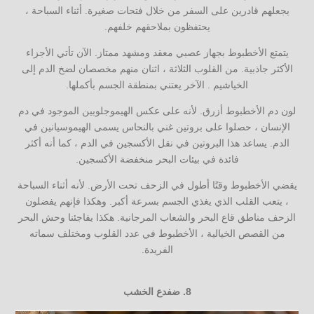
يجعلهم قادرين على السفر من خلال فتحات صغيرة. أثناء السباحة ،
يحتفظون بملاحقهم خلفهم.
يتمتع الأخطبوط بجهاز عصبي معقد ومشهد ممتاز. الآن تأتي الأجزاء
الأكثر جاذبية. من القلوب الثلاثة ، اثنان منهم مخصصان لضخ الدم إلى
الخياشيم . الآخر يعتني بمنطقة الجسم بأكملها.
لون دم الأخطبوط أزرق. لأنه على عكس الهيموجلوبين الموجود في دم
الإنسان ، حصلوا على بروتين غني بالنحاس يسمى الهيموسيانين في
الدم. يساعد هذا البروتين في نقل الأكسجين في الدم ، كما أنه أكثر
فائدة في بيئات البحر منخفضة الأكسجين.
يقضي الأخطبوط وقتًا أطول في الزحف تحت الأرض. لأنه أثناء السباحة
، يتعب القلب الذي يغذي الجسم بسرعة أكبر. وهكذا فإنهم يفضلون
الزحف مناطق قاع البحر والشعاب المرجانية. هكذا يفاجئنا وحش البحر
من القصص الخيالية ، الأخطبوط في عدد القلوب ومختلف سماته
الفريدة.
8.
ضفدع الخشب