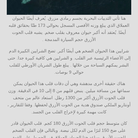
هنا تأتي الثدييات البحرية بجسم رمادي مزرق. يُعرف أيضًا الحيوان
العملاق الذي يبلغ وزنه الأقصى المسجل بحوالي 173 طنًا بحقائق قلبه
أيضًا. يُعتقد أنه أكبر حيوان معروف بقلب ضخم. يشبه قلب الحوت
الأزرق حجم السيارة المدمجة .
شرايين هذا الحيوان الضخم هي أيضًا أكبر. تضخ الشرايين الكبيرة الدم
إلى الأعضاء الرئيسية عبر القلب. و الشرايين هي كافية كبيرة جدا. حتى
البشر يمكنهم السباحة من خلالها . يبلغ طول الشريان الأورطي للقلب
حوالي 9 بوصات.
هناك حقيقة أخرى مدهشة وهي أن دقات قلب هذا الحيوان يمكن
سماعها من مسافة ميلين. ينبض قلبهم من 8 إلى 10 في الدقيقة. وزن
قلب الحوت الأزرق أكثر من 1300 رطل. استعاد عالم من متحف
أونتاريو الملكي صندوق هدية من الحوت الأزرق لحفظها. وفقا للتقارير ،
كانت مهمة كبيرة لإخراج القلب من الجسد.
كان متوسط حجم قلب الحوت الأزرق 180 كجم. قلب الحيوان قادر
على ضخ 150 لترًا من الدم لكل نبضة. وبالتالي فإن القلب الضخم
للحوت الأزرق يساعد هذا الحيوان العملاق في الحصول على القوة