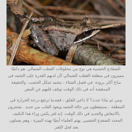
الضفادع الخشبية هي نوع من مخلوقات القطب الشمالي. هم دائمًا
مميزون في منطقة القطب الشمالي لأن لديهم القدرة على التجمد في
مناخ أكثر برودة. في فصل الشتاء ، يتجمد شكل الخشب. والحقيقة
المدهشة أنه في ذلك الوقت توقف قلبهم عن النبض .
ومن ثم ماذا حدث؟ لا داعي للقلق ، فعندما ترتفع درجة الحرارة في
المنطقة ، يستيقظون من حالة التجمد ويعود القلب من جديد . يشعرون
بالانتعاش والجديد في ذلك الوقت. إنه لغز يكمن وراء هذا التكيف
المحدد للضفدع الخشبي. يهتم العلماء أيضًا بهذه الميزة ، وهم يعملون
بجد لحل اللغز.