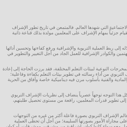
لاجتماعيةٍ التي شهدها العالم. فالمتمعن في تاريخ تطور الإشراف
م جزئياً بمهام الإشراف على المعلمين مولدة بذلك قناعة ذاتية
ه إلى ربط العملية التربوية والإشرافية ورفع كفاءتها وتحسين أدائها
مهتمين والكوادر الإشرافية للعمل الجاد من أجل التغيير والتطوير في
لمخرجات النوعية لبيئات التعلم المختلفة، فقد برزت الحاجة إلى إعادة
لتربوي من أداء رسالته في تطوير بيئات التعلم بكفاءة وفاعلية؛
لمادية والفنية بأسلوب مرن فيه ديناميكية خاصة وآفاق من الحرية
كل هذا التوجه توجهاً عصرياً ينضاف إلى نظريات الإشراف التربوي
امية إلى تطوير قدرات المعلمين، رافعة من مستوى تحصيل طلبتهم،
عالم الإشراف التربوي بصورة فاعلة أكثر من غيره من التوجهات
لى مجاراة الأمور بصورتها السليمة؛ من أجل أن تحظى العملية
عامل معه سواء كانوا كوادر إشرافية من مشرفين ومشرفات، أو كوادر