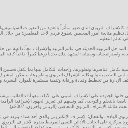
 كالإشراف التربوي الذي ظهر متأثراً بالعديد من التغيرات السياسية ِوا
ظيم متابعة أمور المعلمين بتطوع فردي لأحد المعلمين؛ من خلال القيا
 في عالم التعليم.
لمداخل التربوية الحديثة في عالم التربية والإشراف معاً؛ داعية من خلال
تراتيجياته وتقنياته؛ ليشهد بذلك تحدياً نوعياً كبيراً؛ داعياً كافة ال
يمية بكامل عناصرها وتطويرها، وإحداث التكامل بينها بما يكفل تحسين ا
نى التنظيمية والهيكلية للإشراف التربوي وتطويرها، ليتمكن المشرف ا
 الإدارة من تخطيط وقيادة ورقابة وتنمية مستمرة للموارد البشرية وا
لتها الجديدة على الإشرافِ المبني على الأداء، وهو أداء الطلبة، ويش
ية نابضة بالتعلم والتوجيه، كما وتسهم في تعزيز الجهود الإشرافية الر
حت طائلة الإشراف التربوي المعاصر. (الزياني وآخرون، 2007م).
ربوي الهادف والفعال: الإشراف الإلكتروني والذي أخذ صداه يتردد في 
 مركزة على الجانب الأدائي التقني المرتبط بقدرة الاشراف التربوي ع
ا ويسهم الإشراف التربوي الإلكتروني في رفع كفاءة المتجهين إلى الت