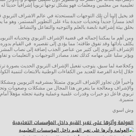
تعليمية من معلمين ومعلمات فهو يشكل توجهاً تربوياً إشرافياً حديثاً له 
قد يخيل إلينا أن تلك التوجهات المستحدثة في عالم الاشراف التربوي 
اتخذ مساراً جديداً وتحديات جديدة بناء على التطوير المستمر، وهو ما ي
بخلق بيئة إشرافية نابضة بالعلم والتوجيه والتفاعل والنشاط.
ومن أهم ما يمكننا إجماله في قضية الإشراف التربوي وتحدياته التربوي
يكلف بأدائها وقد تفوق طاقته؛ مما يؤدي إلى تقصيره في القيام بدوره
الإشراف التربوي إلى كثير من عناصر الجذب إضافة إلى نصاب المشرف ا
ويؤثر سلبا على مهامه كذلك تعدد مصادر التوجيهات و التعليمات و تفاوته
وكخلاصة لما سبق، يتوجب تفعيل الإشراف التربوي الحديث بصورة ترتقي 
خلال إتاحة الفرصة للعديد من الكفاءات الوطنية بالابتعاث لتنمية الكو
وأخيراً فإن تجاوز الإشراف التربوي متمثلاً بمشرفيه التربويين ومشكل
والإشراف ومعالجة ما يتعرض هذا المجال من مشكلات وصعوبات وتحديا
تربوي فاعل ذو خبرات وقدرات علمية وعملية وفنية تجعله مؤهلاً أمام 
متميزة.
وش اسوي
العولمة وأثرها على تغير القيم داخل المؤسسات التعليمية