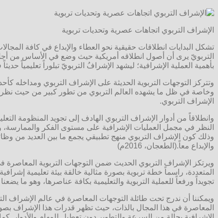
الإشراف التربوي اتجاهات عصرية وتحديات تربوية
تشكل البدايات انطلاقات حقيقية نحو العطاء والإبداع في كافة المجالات
التربويّ يرى أن أصول انطلاقه أمريكية حيث وضع في الأساس من أجل تن
بأهمية العملية الإشرافية؛ ليشهد الإشرافُ التربويّ تبلوراً تعليمياً حديثاً
وتتركز التوجهات التربوية الحديثة على الإشراف التربوي ومداخله كأحد ا
وخاصة في ظل ما يشهده العالم التربوي من تطور كبير من حيث نظرياته واس
الإشراف التربوي.
وانطلاقاً من أدوار الإشراف التربوي الهادف إلى تجويد المنظومة التعل
النظر في مجمل العمليات الإشرافية على مستوى الفكر والممارسة، والب
وذلك كون الإشراف التربوي منهج تطبيقي يجمع ما بين العديد من وظائف
والإبداع معاً.(الطعجان، 2016م)
ويرتكز الإشراف التربوي الحديث ضمن التوجهات التربوية المعاصرة في ح
المتعددة، راسماً خطة تربوية بصورة مثالية خالقة بيئة تعليمية إشراف
تجويداً ورفعاً للعملية التربوية والتعليمية بكافة عناصرها، وهو ما يضعنا ت
ويمكننا أن ندرج تحت طائلة التوجهات المعاصرة في عالم الإشراف الت
المعاصرة في هذا المجال بالذات، حيث تظهر قدرات هذا الإشراف بصورة
الإشرافية بحالة من السرعة والتطوير دون تعطيل للمهام والأدوار. كم