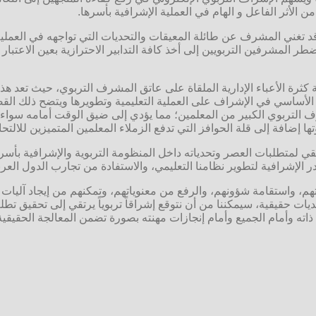
من الأثر الفاعل و الهام في العملية الإشرافية بأسرها.
قد تغني المشرف عن طائلة المعيقات والتحديات التي تواجهه في العملية
ضطر المشرفين التربويين إلى أخذ كافة التدابير الاحترازية بعين الاعتبار
ة كثرة الأعباء الإدارية الملقاة على عاتق المشرف التربوي، حيث تعد ه
 الأساسي في الإشراف على العملية التعليمية وتطويرها ويتضح ذلك القص
لتربوي الكبير من المعلمين؛ مما يؤدي إلى ضيق الوقت أمامه سواء في 
ا إضافة إلى قلة الحوافز التي تدفع الزملاء المعلمين المتميزين للالتح
لمتطلبات العصر وتحدياته داخل المنظومة التربوية والإشرافية بأسرها
ادر الإشرافية لتطوير نظامنا التعليمي، والاستفادة من تجارب الدول الع
اتهم، واستقامة شؤونهم، والرفع من معنوياتهم، وتمكنهم من إيجاد آليات
ت حقيقية، سيمكننا من أن نتوقع إشراقاً تربوياً يرتقي إلى تحقيق ت
ذاته وأمام الجميع وأمام إنجازات مهنته بصورة تضمن المعالجة الحقيقي