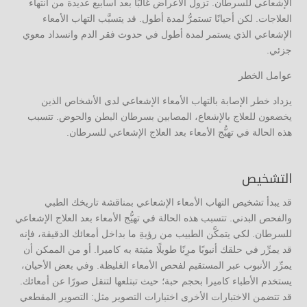
الإشعاعي للسرطان. تزول الأعراض غالبًا بعد أسابيع عديدة من انتهاء
العلاجات. لكن أحيانًا تستمرُّ لمدة أطول. قد يتسبَّب التهاب الأمعاء
الإشعاعي الذي يستمر لمدة أطول في حدوث فقر الدم وانسداد معوي
جزئي.
عوامل الخطر
يزداد خطر الإصابة بالتهاب الأمعاء الإشعاعي لدى الأشخاص الذين
يخضعون للعلاج بالإشعاع، المصابين بسرطان البطن والحوض. تتسبب
هذه الحالة في تهيُّج الأمعاء بعد العلاج الإشعاعي للسرطان.
التشخيص
قد يبدأ تشخيص التهاب الأمعاء الإشعاعي بمناقشة تاريخك الطبي
والفحص البدني. تتسبب هذه الحالة في تهيُّج الأمعاء بعد العلاج الإشعاعي
للسرطان. لكي يتمكَّن الطبيب من رؤيةِ ما بداخل أمعائك الدقيقة، فإنه
قد يمرِّر في حلقك أنبوبًا مرِنًا طويلًا مثبتة به كاميرا. أو من الممكن أن
يمرِّر الأنبوب عبر المستقيم لفحص الأمعاء الغليظة. وفي بعض الأحيان،
يستخدم الأطباء كاميرا بحجم حبة؛ حيث تبتلعها لتنقل صورًا عن أمعائك.
قد تتضمن الاختبارات الأخرى اختبارات التصوير مثل: التصوير المقطعي