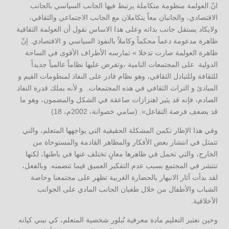
انّ العولمة منظومة متكاملة يرتبط فيها الجانب السياسي بالجانب
الاقتصادي، والجانبان معاً يتكاملان مع الجانب الاجتماعي والثقافي،
ولايكاد يستقل جانب بذاته وعلى هذا الاساس نقول أن العولمة الثقافية
ظاهرة مدعومة دعماً محكماً وكاملاً بالنفوذ السياسي و الاقتصادي. إنّ
ظاهرة العولمة صارت تدخلا » تمارسه الأطراف الأقوى في الساحة
الدولية على المجتمعات النامية ،وتفرض عليها نظاماً عالمياً جديداً
للثقافة وللتبادل الثقافي، وهو نظام قادر على النفاذ لمنظومات القيم و
المبادئ و التراث الثقافي في هذه المجتمعات. و لأنه يملك قدرة النفاذ
الصادم، فإنه قد يثير اهتزازات صاعقة في الشكل والمضمون، وهو ما
قد يضعف فرصة التفاعل». (سامي خصوانة، 2002م، 18)
وفي هذا الإطار تكمن المشكلة الحقيقية التي يواجهها المتعلم، والتي
تتمثل في انتشار بعض الأفكار والمظاهر القادمة والمستوحاة من
الخارج، والتي تحمل في ظاهرها معانٍ تختلف عنها في باطنها، لكنها
تنتشر في المجتمع بسبب عدم التفكير العميق فيما تتضمنه. وبالفعل،
لقد بدأت آثار الانبهار بالحضارة الغربية تظهر على مجتمعنا وخاصة
الشباب والأطفال من خلال طغيان الجانب المادي على الجوانب
الأخلاقية.
وحين نعتبر التعليم مادة معرفية تُبلور شخصية المتعلم، كي نبني كيانه