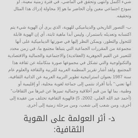
شيء اكتمل وانتهى وتحقق في الماضي، في فترة زمنية معينة، أو
نموذج اجتماعي معين وأن الحاضر ما هو إلا محاولة إدراك هذا المثال
وتحقيقه.
ب- التصور التاريخي والديناميكي للهوية، الذي يرى أن الهوية شيء يتم
اكتسابه وتعديله باستمرار، وليس أبدا ماهية ثابتة، أي إن الهوية قابلة
للتحول والتطور، ويمكن النظر إليها في صورتها الديناميكية على أنها
مجموعة من المقررات الجماعية التي يتبناها مجتمع ما، في زمن محدد
للتعبير عن القيم الجوهرية (العقائدية) والاجتماعية والجمالية والاقتصادية
والتكنولوجية والتي تشكل في مجموعها صورة متكاملة عن ثقافة هذا
المجتمع. ولقد أشار تقرير المنظمة العربية للتربية والثقافة والعلوم عام
سنة 1987 بعنوان استراتيجية تطوير التربية العربية عن الذاتية الثقافية،
أنها تعني:” بأننا أفراد ننتمي إلى جماعة لغوية محلية، أو إقليمية أو
وطنية، بما لها من قيم أخلاقية وجمالية تميزها عن غيرها من الثقافات”
(أحمد عبد الله العلي، 2002، 5) فالهوية الثقافية تختلف من عقيدة إلى
أخرى، ومن شعب إلى شعب، ومن مرحلة زمنية إلى أخرى.
د- أثر العولمة على الهوية
الثقافية: