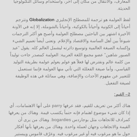
المعارف، والانتقال من مكان إلى آخر، واستخدام وسائل التكنولوجيا
الحديثة.
لفظ العولمة هو ترجمة للمصطلح الإنجليزي
Globalization
وتترجم
أحياناً إلى الكونية وأحياناً بالكوكبة، وأحياناً بالشوملة، إلا إنه في الآونة
الأخيرة اشتهر بين الباحثين مصطلح العولمة وأصبح هو أكثر الترجمات
شيوعاً بين أهل الساسة والاقتصاد والإعلام. وتعنى أيضاً تعميم الشيء
وإكسابه الصبغة العالمية وتوسيع دائرته ليشمل العالم كله. يقول “عبد
الصبور شاهين” عضو مجمع اللغة العربية: العولمة كمصدر جاءت توليداً
من كلمة عالم ونفترض لها فعلاً هو عولم يعولم عولمة بطريقة التوليد
القياسي، وأما صيغة الفعللة التي تأتي منها العولمة فإنما تستعمل
للتعبير عن مفهوم الأحداث والإضافة، وهي مماثلة في هذه الوظيفة
لصيغة التفعيل.
2
–
القيم
:
هناك أكثر من تعريف للقيم، فقد عرفها parry على أنها الاهتمامات، أي
إذا كان شيء موضوع اهتمام فإنه حتماً يكتسب قيمة. وهناك من يعرفها
كمرادف للاتجاهات مثل بوجاردس bogardies. وهناك من يرى أن
القيمة والاتجاهات وجهان لعملة واحدة. وهناك من يعرفها بأنها أفكار
حول ما هو مرغوب فيه أو غير مرغوب فيه. وعرّف قاموس ويبستير