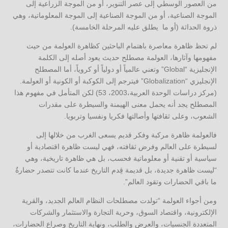
من العصور الوسطي إلى عصر التنوير، أو من الموجة الزراعية إلى
الموجة الصناعية، أو من الموجة الصناعية إلى الموجة المعلوماتية، وهي
ذروة الحداثة (أو ما يطلق عليه المرحلة الخامسة).
لم تحظ ظاهرة معاصرة باهتمام الباحثين كظاهرة العولمة من حيث
مفهومها وآثارها، العولمة مصطلح حديث يعود أصله إلى الكلمة
الإنجليزية “Global” وتعني عالمياً أو دولياً أو كروياً، أما المصطلح
الإنجليزي “Globalization” فيترجم إلى الكوكبة أو الكونية أو العولمة.
(مركز دراسات الوحدة العربية،2003، 53) لكن المتأمل في مفهوم هذا
المصطلح يجد أنه يحمل معنى الهيمنة والسيطرة على مقدرات
الشعوب، وعلى ثقافتها وأصالتها فكريا ونفسيا وتربويا.
فالعولمة ظاهرة مركبة وفكر قديم يسعى الغرب من خلالها إلى
لسيطرة على العالم وفرض ثقافته، فهي ليست ظاهرة اقتصادية أو
سياسية أو تقنية أو معلوماتية فحسب، بل هي ظاهرة تاريخية، وهي
“ليست ظاهرة جديدة، بل قديمة قِدم التاريخ عندما كانت تتصدر حضارةٌ
ما باقي الحضارات وتقود العالم”.
ومن أجواء العولمة “تولدت مصطلحات النظام العالم الجديد، والقرية
الإلكترونية، واقتصاد السوق، وحرية التجارة والاستثمار والشركات
المتعددة الجنسيات، والعرض والطلب، ونهاية التاريخ وصراع الحضارات،