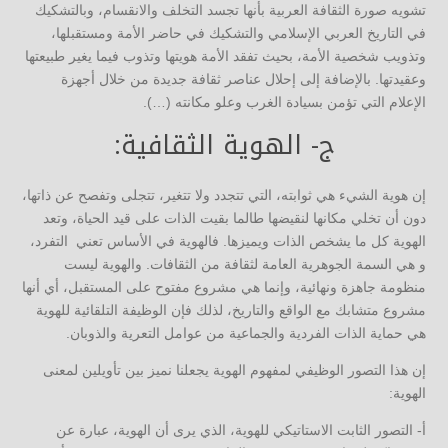
تشويه صورة الثقافة العربية بأنها تجسد التخلف والانقسام، وبالتشكيك
في التاريخ العربي الإسلامي والتشكيك في حاضر الأمة ومستقبلها،
وتذويب شخصية الأمة، بحيث تفقد الأمة هويتها وتذوب فيما يغير طبيعتها
وعقيدتها. بالإضافة إلى إحلال عناصر ثقافة جديدة من خلال أجهزة
الإعلام التي تؤمن بسيادة الغرب وعلو مكانته (…).
ج- الهوية الثقافية:
إن هوية الشيء هي ثوابته، التي تتجدد ولا تتغير، تتجلى وتفصح عن ذاتها،
دون أن تخلي مكانها لنقيضها طالما بقيت الذات على قيد الحياة، وتعد
الهوية كل ما يشخص الذات ويميزها. فالهوية في الأساس تعني التفرد،
و هي السمة الجوهرية العامة لثقافة من الثقافات. والهوية ليست
منظومة جاهزة ونهائية، وإنما هي مشروع مفتوح على المستقبل، أي أنها
مشروع متشابك مع الواقع والتاريخ، لذلك فإن الوظيفة التلقائية للهوية
هي حماية الذات الفردية والجماعية من عوامل التعرية والذوبان.
إن هذا التصور الوظيفي لمفهوم الهوية يجعلنا نميز بين تأويلين لمعنى
الهوية:
أ- التصور الثابت الاستاتيكي للهوية، الذي يرى أن الهوية، عبارة عن