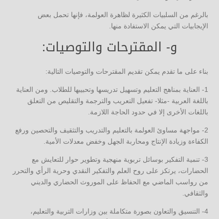
بالرغم من السلبيات الكثيرة لظاهرة العولمة، فإنها تحمل بعض
الإيجابيات التي يمكن الاستفادة منها.
و- المقترحات والتوصيات:
بناء على ما تقدم يمكن تقديم المقترحات والتوصيات التالية:
1- العناية بمناهج التعليم وتسهيل تدريسها وتحبيبها للطلاب. ومن العناية
باللغة العربية -مثلا- تفعيل التعريب والترجمة والتقليص من التعلق
باللغات الأخرى إلا في حدود الحاجة اللازمة.
2- مواجهة مساوئ العولمة بالتعليم والتدريب والتثقيف والتحصين ورفع
الكفاءة وزيادة الإنتاج ومحاربة الجهل وخفض معدلات الأمية.
3- تنمية التفكير بوسائل تربوية منهجية وتطوير حوار للتعايش مع
الحضارات، يرتكز على روح العلم والتفكير النقدي وحرية الرأي والتحرر
من رواسب الماضي مع الحفاظ على الموروث الحضاري والديني
والثقافي.
4- التنسيق والتعاون بصورة متكاملة بين وزارات التربية والتعليم،