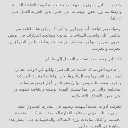
ولتحديد وسائل وطرق مواجهة العولمة لحماية الهوية الثقافية العربية
والإسلامية نورد بعض التوصيات التي يجدر بالدول العربية العمل على
تفعيلها.
توصيات يقر الباحث أنه لن يكون لها أثر إذا لم يكن هناك قناعة من
القائمين على واضعي السياسات التربوية ومتخذي القرارات في الوطن
العربي بضرورة مواجهة مخاطر العولمة لحماية أطفالنا من الصراع بين
التعريب والتغريب.
هكذا إذن ومما سبق نستطيع التوصل إلى ما يلي:
إن ظاهرة العولمة قد حدثت في الماضي، ولكنها في الوقت الحالي
تتميز بقوة انتشارها ومجال تأثيرها. وأن الولايات المتحدة الأمريكية
والغرب بصفة عامة يتفرد بها ويُسخرها من أجل فرض سياساته
المختلفة، والتي من أهما تهميش الهوية الوطنية والثقافية كتمهيد من
أجل تحقيق الأهداف الاقتصادية.
للعولمة أدوات عديدة أسهمت وتسهم في انتشارها كصندوق النقد
الدولي والبنك الدولي ومنظمة التجارة العالمية والشركات المتعددة
الجنسية، و كذلك ساعدت ثورة الاتصالات والمعلوماتية على انتشار هذه
الظاهرة في الوقت الحالي.