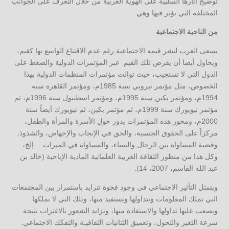
توضيح آثارها السلبية على الهوية العربية من خلال التعرف على الجوانب
المختلفة التي تؤثر فيها وهي:
من الناحية الاجتماعية
يسعى الغرب لنشر قيمه الاجتماعية رغم عدم الاقتناع الواسع بها كقيم،
ويحاول أيضا أن يفرض تلك القيم عبر المؤتمرات الدولية والضغط على
الدول التي لا تستجيب، حيث توالت مؤتمرات المنظمات الدولية بهذا
الخصوص، مثل مؤتمر نيروبي سنة 1985م، ومؤتمر القاهرة سنة
1994م، ومؤتمر بكين سنة 1995م، ومؤتمر اسطنبول سنة 1996م، ثم
مؤتمر نيويورك سنة 1999م، ثم مؤتمر بكين، ثم نيويورك أيضاً سنة
2000م، ومحور هذه المؤتمرات يدور حول الأسرة والمرأة والطفل،
مركزاً على الحقوق الجنسية، والحق في الإنجاب والإجهاض، والشذوذ،
وقضية المساواة بين الرجال والنساء، والمساواة في الميراث… إلخ،
وكل هذا من منظور الثقافة الغربية العلمانية المادية الإباحية (خالد بن
عبد الله القاسم، 2007، 14).
ويتمثل التأثير الاجتماعي في وجود فجوة تتزايد باستمرار بين المجتمعات
التي تملك المعلومات وتتداولها وتستفيد منها، وتلك التي لا تملكها
ويصعب عليها تداولها والاستفادة منها، وتزايد الشعور بالاغتراب نتيجة
سرعة التغير والتحول، وتعميق الثنائيات الثقافيـة والتفكك الاجتماعي.