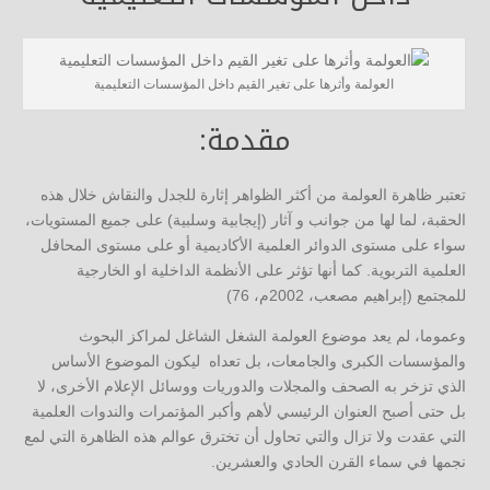
العولمة وأثرها على تغير القيم داخل المؤسسات التعليمية
مقدمة:
تعتبر ظاهرة العولمة من أكثر الظواهر إثارة للجدل والنقاش خلال هذه
الحقبة، لما لها من جوانب و آثار (إيجابية وسلبية) على جميع المستويات،
سواء على مستوى الدوائر العلمية الأكاديمية أو على مستوى المحافل
العلمية التربوية. كما أنها تؤثر على الأنظمة الداخلية او الخارجية
للمجتمع (إبراهيم مصعب، 2002م، 76)
وعموما، لم يعد موضوع العولمة الشغل الشاغل لمراكز البحوث
والمؤسسات الكبرى والجامعات، بل تعداه ليكون الموضوع الأساس
الذي تزخر به الصحف والمجلات والدوريات ووسائل الإعلام الأخرى، لا
بل حتى أصبح العنوان الرئيسي لأهم وأكبر المؤتمرات والندوات العلمية
التي عقدت ولا تزال والتي تحاول أن تخترق عوالم هذه الظاهرة التي لمع
نجمها في سماء القرن الحادي والعشرين.