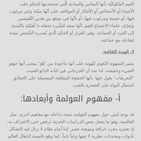
القيم السّلوكيّة بأنها المعايير والمبادئ الّتي نستخدمها للحكم على
الأشياء أو الأشخاص أو الأفكار أو المواقف على أنّها سيّئة وغير مرغوب
فيها، أو حسنة ومرغوب فيها، أو بأنّها في موقع بين هذين النّقيضين.
ويُعرّف علماء الاجتماع القيمَ بأنّها صفة للشّيء تجعله ذا أهمّيّة بالنّسبة
إلى الفرد أو الجماعة، وهي القرار أو الحكم الّذي يُصدره الشّخص نتيجة
لتفاعله مع جماعته.
3- الهوية الثقافية:
يشير المفهوم اللغوي للهوية على أنها مأخوذة من ”هُوَ“ بمعنى أنها جوهر
الشيء وحقيقته، لذا نجد أن الجرجاني في كتابه الذائع الصيت
”التعريفات“ يقول عنها: بأنها الحقيقة المطلقة المشتملة على الحقائق
اشتمال النواة على الشجرة بالغيب.
أ- مفهوم العولمة وأبعادها:
قد يوجد لبس حول مفهوم العولمة نتيجة تداخله مع مفاهيم أخرى، مثل
العالمية، وهو ما يجعل بعض الدراسات الحديثة ترفض حتى الاعتراف به،
إذ تعتبره مجرد خرافة وموضة عصر. إننا أمام نظام لا يزال قيد التشكل
بأدوات ومحددات نظرية لا نعيها وعياً تاماً، كما وقع بالنسبة لانتقال العالم