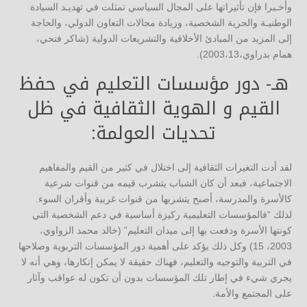
وأخـيرا فإن تأثيراتها على المجال السياسي تمثلت في تهديـد السيادة
الوطنيـة والحرية الشخصية، وزيادة مجالات التعاون الدولي، والحاجة
إلى المزيد من المبادئ الأخلاقية والتشريعات الدولية (شاكر فتحي،
همام بدراوي،2003،13).
هـ- دور مؤسسات التعليم في حفظ
القيم و الهوية الثقافية في ظل
تحديات العولمة:
لقد أدت التغيرات الثقافية إلى اختلال في كثير من القيم والمفاهيم
الاجتماعية، فبعد أن كان الشباب يتشرب قيمه من قنوات شرعية
كالأسرة والمدرسة، أصبح يتشربها من قنوات غربية وأقران السوء.
لذلك “فالمؤسسات التعليمية ركيزة أساسية في دعم الشخصية التي
كونتها الأسرة ودفعت بها إلى ميدان التعليم” (خالد محمد الزواوي،
2003، 15) وكل ذلك يؤكد على أهمية دور المؤسسات التربوية وصلاحها
في التربية والتوجيه والتعليم، فهناك حقيقة لا يمكن إنكارها، وهي أنه لا
يجري شيء في إطار تلك المؤسسات بدون أن تكون له عواقب وآثار
على المجتمع والأمة.