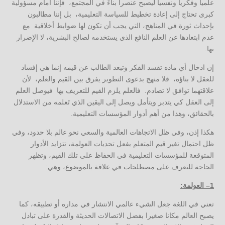
علميا وفكريا ونفسيا ليصبح عنصرا بناءً في المجتمع، فإننا أمام مسؤولية
كبرى تحتاج إلى إعادة تخطيط للسياسة التعليمية، بل إننا مطالبون
بإحداث ثورة في المناهج، التي يجب أن تكون لها ضوابط أخلاقية مع
عدم ابتعادها عن العلم النافع الذي يستخدمه لصالح البشرية، لا الإضرار
بها.
إن ادخال أي ماده تفسد الفكر وتبعد الطالب عن قيمه إنما هي إفساد
للعقل لا بناؤه، فلا منهج بدعوى التطوير يفرق بين القيم والعلم، لأن
علاقتهما توافق لا تصادم. فالعلم يلزم القيم للتعريف بها فيوصل العلم
إلى العقل كي يتدبر ويتأمل ويصل إلى اليقين الذي تَعلمه من الاستدلال
بالحقائق، وهذا من أهم أدوار المؤسسات التعليمية.
هكذا إذن، وفي ظل الاتجاهات العالمية والسعي نحو عالم بلا حدود، وفي
ظل احتمال تغير قيم المتعلم بفعل تحديات العولمة، تتزايد الأدوار
المتوقعة للمؤسسات التعليمية في الحفاظ على تلك القيم، وتظهر
الحاجة للتعرف على مصطلحات في علاقة بالموضوع، وهي:
1
–
العولمة
:
تعني في اللغة جعل الشيء عالمي الانتشار في مداره أو تطبيقه، كما
يصبح العالم مكانا صغيرا بفضل الاتصالات الحديثة والقدرة على تبادل