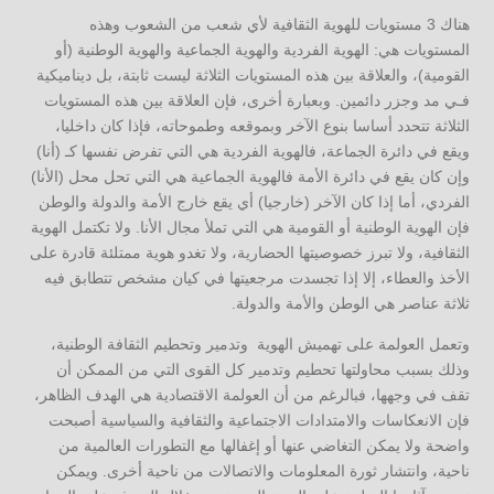
هناك 3 مستويات للهوية الثقافية لأي شعب من الشعوب وهذه
المستويات هي: الهوية الفردية والهوية الجماعية والهوية الوطنية (أو
القومية)، والعلاقة بين هذه المستويات الثلاثة ليست ثابتة، بل ديناميكية
فـي مد وجزر دائمين. وبعبارة أخرى، فإن العلاقة بين هذه المستويات
الثلاثة تتحدد أساسا بنوع الآخر وبموقعه وطموحاته، فإذا كان داخليا،
ويقع في دائرة الجماعة، فالهوية الفردية هي التي تفرض نفسها كـ (أنا)
وإن كان يقع في دائرة الأمة فالهوية الجماعية هي التي تحل محل (الأنا)
الفردي، أما إذا كان الآخر (خارجيا) أي يقع خارج الأمة والدولة والوطن
فإن الهوية الوطنية أو القومية هي التي تملأ مجال الأنا. ولا تكتمل الهوية
الثقافية، ولا تبرز خصوصيتها الحضارية، ولا تغدو هوية ممتلئة قادرة على
الأخذ والعطاء، إلا إذا تجسدت مرجعيتها في كيان مشخص تتطابق فيه
ثلاثة عناصر هي الوطن والأمة والدولة.
وتعمل العولمة على تهميش الهوية وتدمير وتحطيم الثقافة الوطنية،
وذلك بسبب محاولتها تحطيم وتدمير كل القوى التي من الممكن أن
تقف في وجهها، فبالرغم من أن العولمة الاقتصادية هي الهدف الظاهر،
فإن الانعكاسات والامتدادات الاجتماعية والثقافية والسياسية أصبحت
واضحة ولا يمكن التغاضي عنها أو إغفالها مع التطورات العالمية من
ناحية، وانتشار ثورة المعلومات والاتصالات من ناحية أخرى. ويمكن