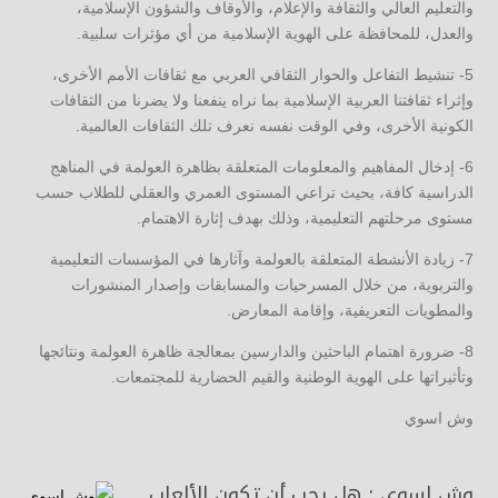
والتعليم العالي والثقافة والإعلام، والأوقاف والشؤون الإسلامية،
والعدل، للمحافظة على الهوية الإسلامية من أي مؤثرات سلبية.
5- تنشيط التفاعل والحوار الثقافي العربي مع ثقافات الأمم الأخرى،
وإثراء ثقافتنا العربية الإسلامية بما نراه ينفعنا ولا يضرنا من الثقافات
الكونية الأخرى، وفي الوقت نفسه نعرف تلك الثقافات العالمية.
6- إدخال المفاهيم والمعلومات المتعلقة بظاهرة العولمة في المناهج
الدراسية كافة، بحيث تراعي المستوى العمري والعقلي للطلاب حسب
مستوى مرحلتهم التعليمية، وذلك بهدف إثارة الاهتمام.
7- زيادة الأنشطة المتعلقة بالعولمة وآثارها في المؤسسات التعليمية
والتربوية، من خلال المسرحيات والمسابقات وإصدار المنشورات
والمطويات التعريفية، وإقامة المعارض.
8- ضرورة اهتمام الباحثين والدارسين بمعالجة ظاهرة العولمة ونتائجها
وتأثيراتها على الهوية الوطنية والقيم الحضارية للمجتمعات.
وش اسوي
وش اسوي : هل يجب أن تكون الألعاب