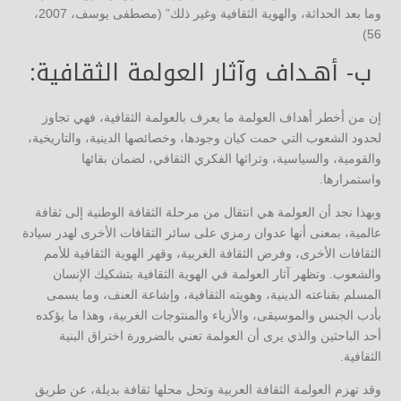
وما بعد الحداثة، والهوية الثقافية وغير ذلك” (مصطفى يوسف، 2007،
56)
ب- أهـداف وآثار العولمة الثقافية:
إن من أخطر أهداف العولمة ما يعرف بالعولمة الثقافية، فهي تجاوز
لحدود الشعوب التي حمت كيان وجودها، وخصائصها الدينية، والتاريخية،
والقومية، والسياسية، وتراثها الفكري الثقافي، لضمان بقائها
واستمرارها.
وبهذا نجد أن العولمة هي انتقال من مرحلة الثقافة الوطنية إلى ثقافة
عالمية، بمعنى أنها عدوان رمزي على سائر الثقافات الأخرى لهدر سيادة
الثقافات الأخرى، وفرض الثقافة الغربية، وقهر الهوية الثقافية للأمم
والشعوب. وتظهر آثار العولمة في الهوية الثقافية بتشكيك الإنسان
المسلم بقناعته الدينية، وهويته الثقافية، وإشاعة العنف، وما يسمى
بأدب الجنس والموسيقى، والأزياء والمنتوجات الغربية، وهذا ما يؤكده
أحد الباحثين والذي يرى أن العولمة تعني بالضرورة اختراق البنية
الثقافية.
وقد تهزم العولمة الثقافة العربية وتحل محلها ثقافة بديلة، عن طريق