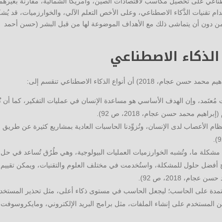
صطناعي على تحصيل مكاسب لاقتصادات الصين، وأمريكا الشمالية، مقارنة بغيرهما
ام تقنيات الذَّكاء الاصطناعي، وعلى الأخص التعلم الآلي، والخوارزميات، قد يُشكّ
 من دون أن يتماشى ذلك مع الأهداف الموضوعة لها من قبل البشر (حسن أحمد
 الذكاء الاصطناعي
 أنواع الذكاء الاصطناعي تنقسم إلى:
ُعتَمد، وإن الهدف الأساسي هو مساعدة الإنسان في عمليات التفكير، كما أن نُ
هيم محمد حسن عجام، 2018، ص 92).
م الأعصاب لدى الإنسان، وتُزوِّدنا الحاسبات العادية بمشاريع كثيرة عن طريق
كلة ما، وتُشبه الخوارزميات العمليات البيولوجية، وهي طُرُق تُساعد في حل
نتاج أفضل حلول للمشكلة، واستُخدمت في مختلف العلوم والتقنيات، ويمكن تقييم
م، 2018، ص 92).
مُعتمدة على الحاسب؛ ليجعل الحاسب في مستوى ذكاء أعلى، مثل تحذير المستخد
ن المستخدم على إنشاء الملفات، مثل برامج البريد الإلكتروني، ومايكروسوفت