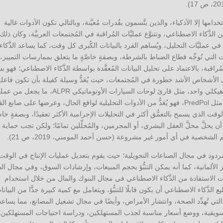
دامها إلا الأذكياء، والذين يتَّسمون بقُدرات مُعيَّنة، وبالتالي تكون الأدوات غالية
لذَّكاء الاصطناعي، وتتنوَّع عمليَّات المُراقبة في المُجتمعات العربيَّة، وكان ذلك
ًا في عمليَّات التحليل، ويُساهم الفرد بالبيانات الكُبرى كل وقت، كما يساعد الذَّكاء
لتي تُوجِّه قطاع الضباط بالشرطة، وبصفةٍ خاصَّةٍ ما يتعلق بممارسات التمييز، 
راقبة، بالاعتماد على تحليل البيانات المُعقَّدة بواسطة الذَّكاء الاصطناعي؛ فهو 
لى الأشخاص الأشد خطورة في المُجتمعات، حيث يُعَدُّ وسيلة كفيلة بأن تكون فاعلة
تخفيض نسب الجرائم من خلال إدخال البيانات في نظام هيكلي واحد، مثل قارئ لوحات السيارات الأوتوماتيكي ALPR
المُراقبة والرصد اليومية أكثر سهولةً، عن طريق برامج، مثل PredPol، فهو يُعَدُّ من الأدوات التحليلية لواقع الحال، وعرضها على صانع
ت الذي يسمح بالتعمُّق أكثر في التحليلات الإجرامية الأكثر تعقيدًا، وبصفةٍ خاصَّ
ندما يتعلَّق الأمر بالجرائم، كما لا يمكن لنظام PredPol أن يحلَّ محلَّ العقل البشري، أو المجرمين، والمُحلِّلين تمامًا؛ ولكن تجب حماية
لشخصية في أي أمور غير مشروعة (حسن أحمد المومني، 2019، ص 21).
ردود في مجال الصناعات التحويلية؛ حيث يقوم بتعديل عمليات الإنتاج في الوقت
لألمانية، كما أنه يمكن التنبُّؤ بحجم المبيعات، وإرشادات السوق، وفي مجال ال
َّت الاستفادة من الذَّكاء الاصطناعي في مجال البنوك والمال من خلال استخدام
ذَّكاء الاصطناعي أن يكون قابلًا للتنبُّؤ، ويتعامل مع كمية كبيرة جدًّا من البيانا
 التي تُهدِّد الصحة، وانتشار الأمراض، وأيضًا في مجال تشغيل المصانع، مما يساعد
لتسويقية، ووضع أسعار مناسبة لجذب المستهلكين، ودراسة احتياجات المستهلكين؛