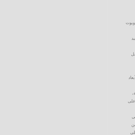
روبوت
بد
عل
الأبعاد
،
 على
ى
ين
لى