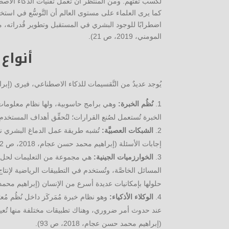
لكسب ثقتهم. ومن المنتظر أن تعمل تقنيات الذَّكاء الا
كما يرى العلماء على مستوى العالم أن التَّوسُّع في استخد
اضطرابًا للوجود البشري في المستقبل وتطوير قُدراته،
المومني، 2019، ص 21).
أنواع
يُوجد عديدٌ من التَّقسيمات للذكاء الاصطناعي، فيرى (إبراهيم محمد حسن عجام، 2018) أن
نُظُم الخبرة:
وهي برامج حاسوبية، ولها نظام معلومات م
الخبرة تُستعمل لصُنع القرارات؛ لتُحقِّق أهداف المستخدم (إبرا
الشبكات العصبيَّة:
تُشبه طريقة عمل الدماغ البشري نظا
إجابات الأسئلة (إبراهيم محمد حسن عجام، 2018، ص 92).
الخوارزميات الجينية:
هي مجموعة من التعليمات لحل مش
المسائل الخاصَّة، وتُستخدم في التطبيقات الرياضية لإ
حلولها بإمكانيات عديدة أسرع من الإنسان (إبراهيم محمد حسن عجا
الوكلاء الأذكياء:
وهو نظام خبرة مُمَركَز داخل نُظُم 
عند حدوث أمر ضروري، وهناك تطبيقات مختلفة منها تُعي
(إبراهيم محمد حسن عجام، 2018، ص 93).