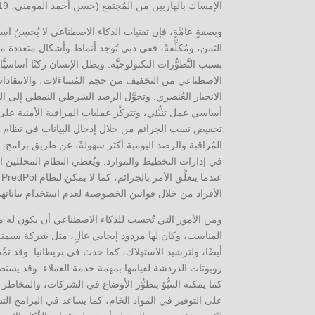
الإمساك بالهاربين من المُجتمع (حسن أحمد المومني، 2019، ص 17).
وبصفةٍ عامَّةٍ، فإن تقنيات الذكاء الاصطناعي لا يُحسِنُ استخ
الثمن، ومُكلِّفةً، ففي دبي تُوجد أنماط وأشكال متعددة من ا
بسبب التَّطوُّرات التكنولوجيَّة. ويظل الإنسان ركنًا أساسيّ
الاصطناعي من التخفيف من حجم المُساءَلات، والانتقادات ا
الانحياز العُنصري. وتحوَّل الرصد الشرطي النمطي إلى المُ
أساسي عمل تنبُّئي، وتتركَّز عمليات المراقبة الأمنية ع
في إدارات التخطيط والموارد. ويُعطي النظام المحللين الوق
ع
الأفراد من خلال قوانين الخصوصية لعدم استخدام بياناتهم ا
ومن الأمور التي تُحسب للذكاء الاصطناعي أن يكون له م
المناسب، وكان لها مردود إيجابي عالٍ، مثل شركة سيمنز ا
أيضًا، ولترشيد الاستهلاك، كما حدث في بريطانيا. وقد تم
روبوتات الدردشة لقيامها بمهمة خدمة العملاء. وقد يستطيع ال
كما يمكنه التنبُّؤ بتطوُّر الأوضاع في الشركات، والمخاطر
على التوفير في المواد الخام، كما يساعد في البرامج ا