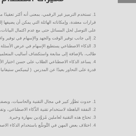
تستخدم الترميز غير الرقمي، بمعنى أنه أكثر تعقيدًا 
قرارات معقدة، وإمكاناته الهائلة التي يمكن أن يضيفها إ
على التوصل لحل المسائل حتى مع عدم اكتمال البيانات، بل 
إلى جانب توفير الوقت والجهد والإسهام في توفير واقع ب
الذكاء الاصطناعي يستطيع الإسهام في عرض الأسئلة
طالب، بالإضافة إلى متابعة واستكشاف أساليب المتعلمي
يساعد الذكاء الاصطناعي الطلاب على حسن اختيار الأسئل
قدرة على التحاور بعيدًا عن المدرس. ( ليميكس ستيفانيا، 2018
حدوث تطوُّر كبير في مجال التقنية والحاسبات، وبصفةٍ
النفقة الباهظة لاستخدام تقنية الذَّكاء الاصطناعي، وتف
تحتاج هذه التقنية لعاملين مُزوَّدين بمهارة وخبرة.
اختلاف بعض المهن في التَّوسُّع باستخدام الذكاء الاصطناع