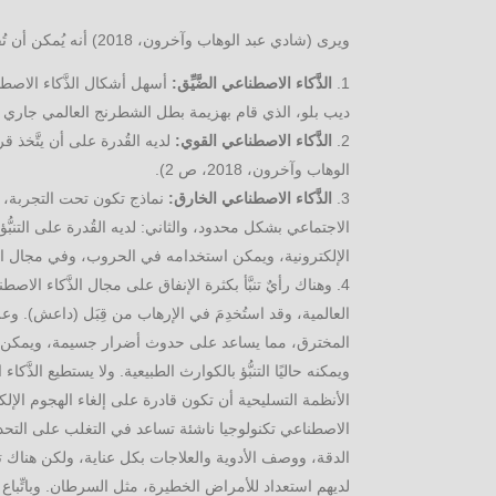
ويرى (شادي عبد الوهاب وآخرون، 2018) أنه يُمكن أن تُقسَّم أنواع الذَّكاء الصناعي إلى:
الذَّكاء الاصطناعي الضَّيِّق:
أسهل أشكال الذَّكاء الاصطن
ديب بلو، الذي قام بهزيمة بطل الشطرنج العالمي جاري كاسبارو
الذَّكاء الاصطناعي القوي:
لديه القُدرة على أن يتَّخذ ق
الوهاب وآخرون، 2018، ص 2).
الذَّكاء الاصطناعي الخارق:
نماذج تكون تحت التجربة، وب
الاجتماعي بشكل محدود، والثاني: لديه القُدرة على التنبُّ
الإلكترونية، ويمكن استخدامه في الحروب، وفي مجال الطب (شا
العالمية، وقد استُخدِمَ في الإرهاب من قِبَل (داعش). و
المخترق، مما يساعد على حدوث أضرار جسيمة، ويمكن اس
ويمكنه حاليًا التنبُّؤ بالكوارث الطبيعية. ولا يستطيع الذ
الأنظمة التسليحية أن تكون قادرة على إلغاء الهجوم الإلكت
الاصطناعي تكنولوجيا ناشئة تساعد في التغلب على التحدي
الدقة، ووصف الأدوية والعلاجات بكل عناية، ولكن هناك تحفُّ
لديهم استعداد للأمراض الخطيرة، مثل السرطان. وباتِّباع 