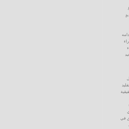
عة التَّطوُّر والتَّغيُّر في مَجالَي البرمجيَّات والحواسب الإلكترونيَّة (إبراهيم محمد حسن عجام، 2018، ص 89).
دٍ
دامه
ناك آراء
ء
بد
ل
قليد
قيقية
ي
ق في