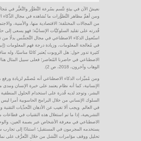
ومن أهمِّ مظاهر التَّطوُّرات ما نُشاهده في مجال الذَّكاء 
من المجالات المختلفة؛ الاقتصادية منها، والأمنية، والاجتما
قُدرته على تقليد السلوكيَّات الإنسانيَّة؛ فهو يسعى إلى ح
استُعمِل الذكاء الاصطناعي في مجال التَّجسُّس بدلًا من 
كثيرة تدور حول: هل الروبوت يُعتبر كائنًا مناسبًا، وله م
الاصطناعي في حاضرنا المُعاصر؛ فعلى سبيل المثال هناك 
الوهاب وآخرون، 2018، ص 2).
ومن مُميِّزات الذكاء الاصطناعي أنه مُصمَّم لزيادة ورفع مس
الإنسانية، كما أنه نظام يعتمد على خبرة الإنسان ومدى معر
البشر، وتوجد لديه قُدرة على استخدام الحلول المنطقية ل
السلوك الإنساني من خلال البرامج الحاسوبية أمرا ليس باليس
في العالم. ويجب ألا تغيب عن الأذهان التَّحدِّيات التقنية و
التشريعية، إذا ما تم استغلال هذه التقنيات في قطاعات 
الاصطناعي في معرفة الأشخاص عبر بصمة العين، والوجه، 
يستخدمه المجرمون في المستقبل؛ استنادًا إلى تجارب سا
تحليل ووقف مؤامرات النَّشل من خلال التَّعرُّف على نماذ