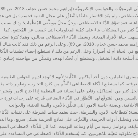
نعيشُ الآن في بيئةٍ تتَّسم بسُر
الاصطناعي، ولم يعُد الاقتصار خاصًّا بالتَّطوُّر على مجال التقنية فحسب؛ بل في عدي
عية، فقد تفوَّق الذَّكاء الاصطناعي، وحلَّ محلَّ موظَّفي المُنظَّمات؛ وذلك بسبب
لِّ كثير من المشكلات بناءً على كمِّية المعلومات التي جُمِعت عن المُجتمع، كما
تسهيل حياة الأفراد المدنية. ويشمل الذَّكاء الاصطناعي مجالين، وهما: كثرة استخ
في مُعالجة المعلومات، وزيادة درجة فهم المعلومات (إبراهيم محمد حسن عجام، 2018، ص 89). وعلى الرغم من ذلك فقد كانت ه
نافع في الحياة أم له أضرار؟ وعلى الرغم من ذلك لا نستطيع إحصاء تطبيقات الذَّكا
أسلحة ذاتية التشغيل، وتستطيع أن تُحدِّد الهدف وتتمكَّن من مهاجمته (شادي ع
توى العاملين، دون أخذ أماكنهم بالكُلِّية؛ لأنهم لا تُوجد لديهم الحواس الطبيعية
فته، كما يستطيع الذَّكاء الاصطناعي التَّعلُّم من كثرة التجارب، وتطوير ذاته مث
حل كثير من المشاكل، وقادر على الصيانة في المنظمة إذا احتاج الأمر. ويُعتبر ت
ير. ومن المُتوقَّع لهذا التَّطوُّر في الذَّكاء الصناعي قُدرته على إحداث ثورة ح
الأخلاقية، وبصفة خاصة الأمور التي تتعلَّق بالأمن، والبنية التحتية، والجوانب
معينة؛ كقطاعات الأمن، والشرطة، حيث يعتمد ضباط الشرطة على تقنيات الذَّكاء
وبتحليل أدوات الجريمة، والتَّعرُّف على نماذج الجريمة بشكل سريع، وما الذ
بقة، وعوامل زمنية من أيام وساعة التوقيت، كما كان للذَّكاء الاصطناعي السب
ج سُلوكية مُعيَّنة للمُجرمين، كما يُستخدم الذَّكاء الاصطناعي في المساعدة على