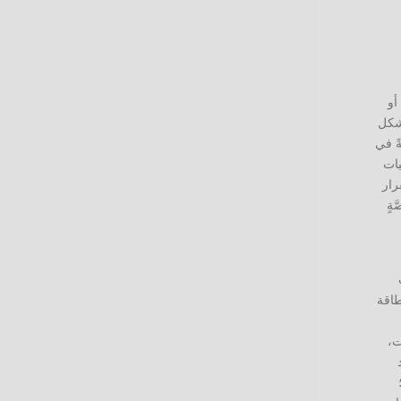
أو
بشكل
ً في
، ما يجعل من عمليات
 القرار
ةٍ
طاقة
ت،