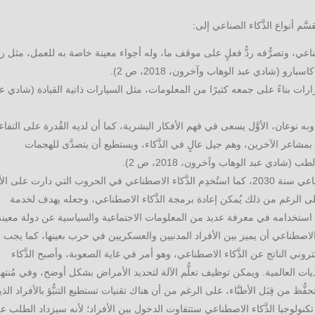
اعي، وتصرُّفه ردُّ فعلٍ على موقف ما، وله أجواء معينة خاصة به للعمل، مثل 
 (شادي عبد الوهاب وآخرون، 2018، ص 2).
رارات بناءً على جمعه كثيرًا من المعلومات، مثل السيارات ذاتية القيادة (شادي ع
ه نوعان، الأوَّل يسعى في فهم الأفكار البشرية، كما أن لديه القُدرة على التفا
ؤ بمشاعر الآخرين، وهم جيل عالٍ في الذَّكاء، ويستطيع أن يتصدَّى للهجمات
دي عبد الوهاب وآخرون، 2018، ص 2).
وهناك رأيٌ تنبَّأ بكثرة الإنفاق على مجال الذَّكاء الاصطناعي سنة 2030، كما استُخدِم الذَّكاء الاصطناعي في الحروب التي دارت على 
على الرغم من ذلك يُمكن إعادة برمجة الذَّكاء الاصطناعي، وجعله يهدف لخدمة
تخدامه في معرفة عديد من المعلومات الاجتماعية والسياسية عن دولة معينة
َّكاء الاصطناعي أن يميز بين الأفراد المدنيين والعسكريين في حرب بعينها، كما يجب
روني الناتج عن الذَّكاء الاصطناعي، وهو أمر في غاية الصعوبة، وأصبح الذَّكاء
ات العالمية. ويمكن توظيف تعلُّم الآلة لتحديد الأمراض بشكل أوضح، وفي مُنته
ظ من قِبَل الأطبَّاء، على الرغم من أن هناك تقنيات تستطيع التنبُّؤ بالأفراد الذ
تكنولوجيا الذَّكاء الاصطناعي ستتفاوت الدخول بين الأفراد؛ لأنه سيزداد الطلب ع