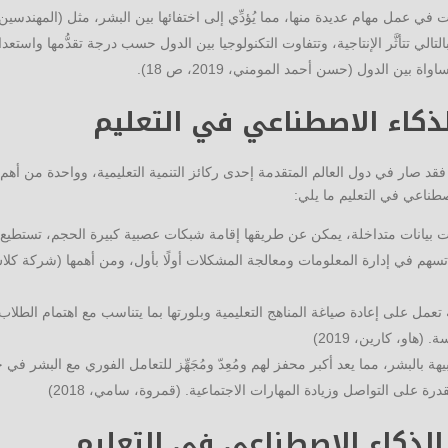
بوت في عمل مهام عديدة منها، مما يُؤدِّي إلى اختفائها بين البشر، مثل (المهندسين
التالي تتأثَّر الإنتاجية، وتتفاوت التكنولوجيا بين الدول حسب درجة تقدُّمها واستعدا
بين الدول (حسن أحمد المومني، 2019، ص 18).
ذكاء الاصطناعي في التعليم
فقد صار في دول العالم المتقدمة إحدى ركائز التنمية التعليمية، وواحدة من أه
صطناعي في التعليم ما يلي:
ت بيانات متداخلة، يمكن عن طريقها إقامة شبكات عصبية كبيرة الحجم، تستطيع 
تسهم في إدارة المعلومات ومعالجة المشكلات أولًا بأول، ومن أهمها (شركة كل
مل على إعادة صياغة المناهج التعليمية وبلورتها بما يتناسب مع اهتمام الطلاب
او، كارين، 2019)
ة بالبشر، مما يعد أكبر محفز لهم ومُعِدّ ومُجَهِّز للتعامل الفوري مع البشر في 
رة على التواصل وزيادة المهارات الاجتماعية. (قمروة، سامي، 2018)
لذكاء الاصطناعي في التعليم