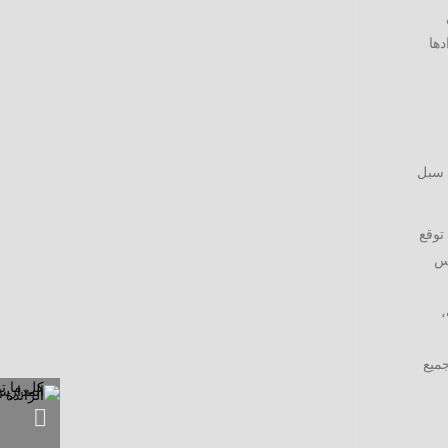
دها
م سبل
توقع
اس
،
جميع