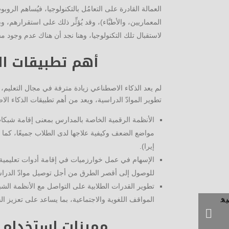
العمالة القادرة على التعامُل بالتكنولوجيا، فيُساهم الرو
المعماريين، والأطبَّاء)، وقد يُؤثِّر ذلك على استقرارهم، وب
لاستقبال تلك التكنولوجيا، وهنا نجد أن هناك عدم وجود مساواة 
أهم تطبيقات ال
لم يعد الذكاء الاصطناعي زيادة مترفة في مجال التعليم، 
تطوير الموادّ الدراسية، ويعد من أهم تطبيقات الذكاء الا
الأنظمة الرقمية الخاصة بالمدارس بمعنى إقامة شبكا
مواضع الضعف وكيفية علاجها لدى الطلاب جميعًا، كما 
إيرا).
الإسهام في عمل خوارزميات في إقامة أدوات تعليمية تع
للوصول إلى أقصر الطرق من أجل توصيل موادّ الدراسة. (ه
تطوير القدرات الطلابية على التواصل مع الأنظمة الشبيه
المواقف اللغوية والاجتماعية، بما يساعد على تعزيز القد
مميزات استخدام ا