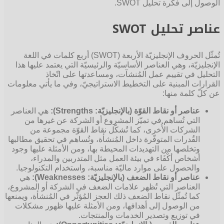
الوصول إلى فكرة تحليل SWOT.
عناصر تحليل SWOT
تُمثّل الحروف الإنجليزيّة الأربعة (SWOT) أربع كلمات في اللغة
الإنجليزيّة، وهي العناصر الأساسيّة والرئيسيّة التي يعتمد عليها هذا
التحليل في تقييم عمل المُنشآت، ومساعدتها على اتّخاذ
القرارات المبنية على التخطيط الاستراتيجيّ، وفي ما يأتي معلومات
عن كلّ كلمة منها:
عناصر أو نقاط القوّة (بالإنجليزيّة: Strengths):
هي العناصر
التي تُساهم في تميّز المشروع أو الشركة عن غيرها من
الشركات الأُخرى، كما تُشكّل نقاط القوّة مجموعة من
القُدرات المتوفّرة داخل المُنشأة، وتُساهم في تحقيق مطالبها
وتخلصها من التهديدات المحيطة بها، ومن الأمثلة عليها وجود
أشخاص أكْفَاء في بيئة العمل مثل المتدربين والمدراء،
والحصول على موارد ماليّة مناسبة، واستخدام التكنولوجيا.
عناصر أو نقاط الضعف (بالإنجليزيّة: Weaknesses):
هي
العناصر التي تُظهر علامات الضعف في الشركة أو المشروع،
كما تُمثّل نقاط الضعف ذلك العجز المُؤثّر في المُنشأة، ويمنعها
من الوصول إلى أهدافها، ومن الأمثلة عليها ظهور مشكلات
في توزيع وتصدير الخدمات والمنتجات.