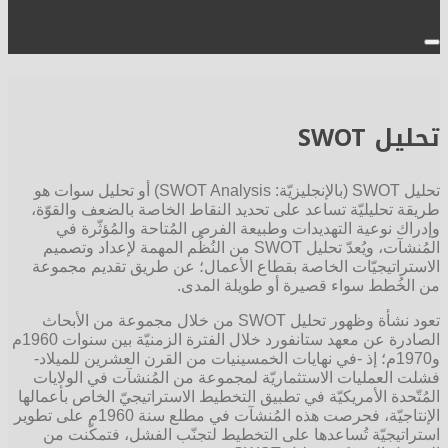
تحليل SWOT
تحليل SWOT (بالإنجليزيّة: SWOT Analysis) أو تحليل سوات هو
طريقة تحليليّة تساعد على تحديد النقاط الخاصة بالضعف والقوّة،
وإدراك نوعية التهديدات وطبيعة الفرص المُتاحة والمُؤثّرة في
المُنشآت، ويُعدّ تحليل SWOT من النُظُم المهمة لإعداد وتصميم
الاستراتيجيّات الخاصة بقطاع الأعمال؛ عن طريق تقديم مجموعة
من الخُطط سواء قصيرة أو طويلة المدى.
تعود نشأة وظهور تحليل SWOT من خلال مجموعة من الأبحاث
الصادرة عن معهد ستانفورد خلال الفترة الزمنيّة بين سنوات 1960م
و1970م؛ إذ -في نهايات الخمسينيات من القرن العشرين للميلاد-
فشلت العمليات الاستثماريّة لمجموعة من المُنشآت في الولايات
المُتّحدة الأمريكيّة في تطبيق التخطيط الاستراتيجيّ الخاص بأعمالها
الإنتاجيّة، فحرصت هذه المُنشآت في مطلع سنة 1960م على تطوير
استراتيجيّة تُساعدها على التخطيط لتجنّب الفشل، فتمكّنت من