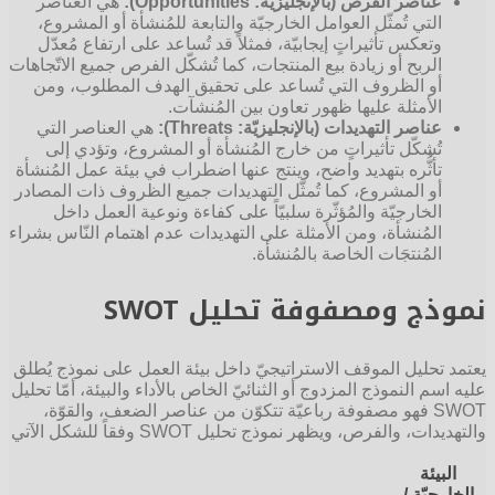
عناصر الفرص (بالإنجليزيّة: Opportunities):
هي العناصر
التي تُمثّل العوامل الخارجيّة والتابعة للمُنشأة أو المشروع،
وتعكس تأثيراتٍ إيجابيّة، فمثلاً قد تُساعد على ارتفاع مُعدّل
الربح أو زيادة بيع المنتجات، كما تُشكّل الفرص جميع الاتّجاهات
أو الظروف التي تُساعد على تحقيق الهدف المطلوب، ومن
الأمثلة عليها ظهور تعاون بين المُنشآت.
عناصر التهديدات (بالإنجليزيّة: Threats):
هي العناصر التي
تُشكّل تأثيراتٍ من خارج المُنشأة أو المشروع، وتؤدي إلى
تأثُّره بتهديد واضح، وينتج عنها اضطراب في بيئة عمل المُنشأة
أو المشروع، كما تُمثّل التهديدات جميع الظروف ذات المصادر
الخارجيّة والمُؤثّرة سلبيّاً على كفاءة ونوعية العمل داخل
المُنشأة، ومن الأمثلة على التهديدات عدم اهتمام النّاس بشراء
المُنتجَات الخاصة بالمُنشأة.
نموذج ومصفوفة تحليل SWOT
يعتمد تحليل الموقف الاستراتيجيّ داخل بيئة العمل على نموذج يُطلق
عليه اسم النموذج المزدوج أو الثنائيّ الخاص بالأداء والبيئة، أمّا تحليل
SWOT فهو مصفوفة رباعيّة تتكوّن من عناصر الضعف، والقوّة،
والتهديدات، والفرص، ويظهر نموذج تحليل SWOT وفقاً للشكل الآتي
البيئة
الخارجيّة /