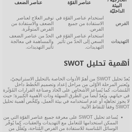
عناصر القوّة
عناصر الضعف
البيئة
الداخليّة
استخدام عناصر القوّة في
توفير العلاج لعناصر
الفرص
الاستفادة من جميع
الضعف والاستفادة من
الفرص.
الفرص المتوفّرة.
استخدام عناصر القوّة في
الحدّ من عناصر الضعف
التهديدات
السعي إلى الحدّ من تأثير
والمساهمة في معالجة
التهديدات.
تأثير التهديدات.
أهمية تحليل SWOT
يُعدّ تحليل SWOT من أهمّ الأدوات الخاصة بالتحليل الاستراتيجيّ،
ويُعتبر المرحلة الأوّلى من مراحل إعداد وتصميم الخُطط داخل
المُنشآت، كما يُساعد الأشخاص على اتّخاذ وصناعة القرارات المُؤثّرة
في حياتهم، ويُعدّ أيضاً من الطُرق السهلة وذات الأهمية الكبيرة؛ حيث
لا يجوز تجاهله أو عدم استخدامه في بيئة العمل، وتُلخَّص أهمية تحليل
SWOT وفقاً للنقاط الآتية:
يُساعد تحليل SWOT على معرفة جميع عناصر القوّة التي من
الممكن استخدامها للتعامل مع التهديدات والعقبات، كما يُوفّر
الوسائل المُناسبة للاستفادة من الفرص المُتاحة، ويُقلّل من