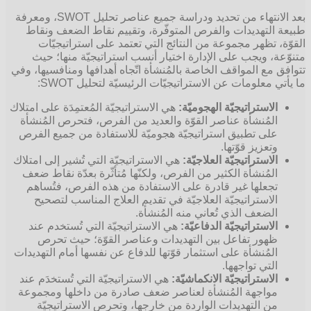
بعد الانتهاء من تحديد ودراسة جميع عناصر تحليل SWOT، ومعرفة
طبيعة التهديدات والفرص المتوفّرة، وتقييم نقاط الضعف ونقاط
القوّة، تظهر مجموعة من النتائج التي تعتمد على استراتيجيّات
متنوّعة، ويجب على الإدارة اختيار أنسب استراتيجيّة منها؛ حيث
تتوافق مع المواقف الخاصة بالمُنشأة اتّجاه أهدافها ومنافسيها، وفي
ما يأتي معلومات عن الاستراتيجيّات الرئيسيّة لتحليل SWOT:
الاستراتيجيّة الهجوميّة:
هي الاستراتيجيّة المُعتمِدَة على امتلاك
المُنشأة عناصر القوّة والعديد من الفرص، فتحرص المُنشأة
على تطبيق استراتيجيّة هجوميّة للاستفادة من جميع الفرص
وتعزيز قوّتها.
الاستراتيجيّة العلاجيّة:
هي الاستراتيجيّة التي تُشير إلى امتلاك
المُنشأة الكثير من الفرص، ولكنّها مُتأثّرة بعدّة نقاط ضعف
تجعلها غير قادرة على الاستفادة من هذه الفرص، فتُساهم
الاستراتيجيّة العلاجيّة في تقديم العلاج المناسب لتصحيح
الضعف الذي تُعاني منه المُنشأة.
الاستراتيجيّة الدفاعيّة:
هي الاستراتيجيّة التي تُستخدم عند
ظهور تفاعل بين التهديدات وعناصر القوّة؛ حيث تحرص
المُنشأة على استثمار قوّتها للدفاع عن نفسها أمام التهديدات
التي تواجهها.
الاستراتيجيّة الانكماشيّة:
هي الاستراتيجيّة التي تُستخدَم عند
مواجهة المُنشأة لعناصر ضعف صادرة من داخلها ومجموعة
من التهديدات الواردة من خارجها، وتحرص الاستراتيجيّة