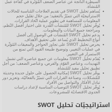
السيطرة الناتجة عن عناصر الضعف المُؤثّرة في كفاءة عمل
المُنشأة.
يُساهم تحليل SWOT في تقديم العلاجات المُناسبة للحالات
الاستراتيجيّة التي تتميّزُ بالتعقيد؛ من خلال تقليل حجم
المعلومات للمساهمة في تطوير عملية اتّخاذ القرارات.
يُوفّر تحليل SWOT للمُنشآت القُدرة على اختيار أفضل النُظم،
ومراجعة جميع البيانات والمعلومات.
يدعم تحليل SWOT المُنشآت في الوصول إلى أفضل
أنواع التخطيط الذي يُساعد على تحقيق الأهداف.
يحرص تحليل SWOT على تجاوز الحواجز والمعيقات المُؤثّرة
في عمليات التغيير، وتوضيح طبيعة القيود التي تمنع من
الاستمرار في التغيير.
يُقدّم تحليل SWOT معلومات عن جميع عناصره التي تشمل
التهديدات، وعناصر القوّة، والفرص، وعناصر الضعف؛ من أجل
تطبيق تحليل مفيد للمُنشأة.
يوفّر تحليل SWOT إمكانية الحصول على حلول جديدة وحديثة
للمُشكلات، وصناعة القرارات التي تتميّزُ بالفعاليّة، وتعزيز دور
تبادل الأفكار والتواصل بين الأفراد
يُوفّر تحليل SWOT التوصيات المناسبة لإعداد دراسات
الجدوى الاقتصاديّة للمشروعات.
استراتيجيّات تحليل SWOT