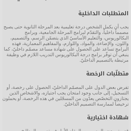
المتطلبات الداخلية
يجب أن يكمل الشخص درجة تعليمية بعد المرحلة الثانوية حتى يصبح
مصمماً داخلياً، والتقدّم لبرامج المرحلة الجامعية، وبرامج
البكالوريوس، والتعليم الأساسيّ الذي يتضمّن الرسم، والتصميم،
واللون، والإضاءة، والمواد، واللوازم، والمفاهيم المعمارية، فهذه
البرامج تساعد على الحصول على شهادة مساعد مصمّم داخليّ، كما
ينبغي أن توفّر برامج درجة البكالوريوس التدريب اللازم في وظيفة
مرتبطة بالتصميم الداخليّ.
متطلّبات الرخصة
تفرض بعض الدول على المصمّم الداخليّ، الحصول على رخصة، أو
التسجيل، إلى جانب وجود امتحان يجب اجتيازه، والاشخاص الذين
يجتازون التخصّص يعدّون من المسجّلين في هذه الرخصة، أو يحملون
ترخيصاً لممارسة التصميم الداخليّ.
شهادة اختيارية
قد يهتم بعض المصممين بالمقام الأول في تصميم المطابخ،