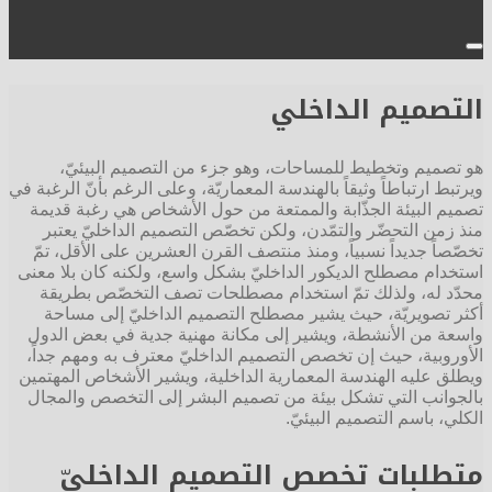
التصميم الداخلي
هو تصميم وتخطيط للمساحات، وهو جزء من التصميم البيئيّ،
ويرتبط ارتباطاً وثيقاً بالهندسة المعماريّة، وعلى الرغم بأنّ الرغبة في
تصميم البيئة الجذّابة والممتعة من حول الأشخاص هي رغبة قديمة
منذ زمن التحضّر والتمّدن، ولكن تخصّص التصميم الداخليّ يعتبر
تخصّصاً جديداً نسبياً، ومنذ منتصف القرن العشرين على الأقل، تمّ
استخدام مصطلح الديكور الداخليّ بشكل واسع، ولكنه كان بلا معنى
محدّد له، ولذلك تمّ استخدام مصطلحات تصف التخصّص بطريقة
أكثر تصويريّة، حيث يشير مصطلح التصميم الداخليّ إلى مساحة
واسعة من الأنشطة، ويشير إلى مكانة مهنية جدية في بعض الدول
الأوروبية، حيث إن تخصص التصميم الداخليّ معترف به ومهم جداً،
ويطلق عليه الهندسة المعمارية الداخلية، ويشير الأشخاص المهتمين
بالجوانب التي تشكل بيئة من تصميم البشر إلى التخصص والمجال
الكلي، باسم التصميم البيئيّ.
متطلبات تخصص التصميم الداخليّ