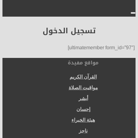
تسجيل الدخول
[ultimatemember form_id=”97″]
مواقع مفيدة
القرآن الكريم
مواقيت الصلاة
أبشر
إحسان
هيئة الخبراء
ناجز