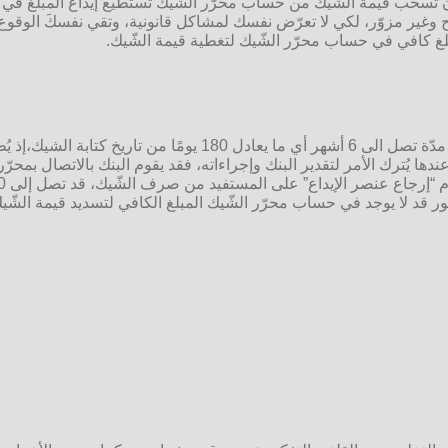
عد أن تسحب قيمة الشّيك من حساب محرّر الشّيك تستطيع إيداع المبلغ ف
ير مزوّر، لكي لا تعرّض نفسك لمشاكل قانونية، وتقي نفسكَ الوقوع ضحيّة 
لغ كافي في حساب محرّر الشّيك لتغطية قيمة الشّيك.
فترة صلاحية للشيكات البنكية الشخصية والتجارية مدّة تصل الى
دها يُترك الأمر لتقدير البنك وإجراءاته، فقد يقوم البنك بالاتصال بمح
ر قد لا يوجد في حساب محرّر الشّيك المبلغ الكافي لتسديد قيمة الشّيك،