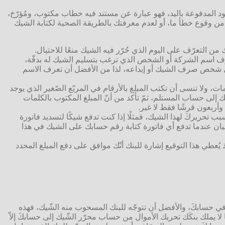
نقود المدفوعة باليد، فهو عبارة عن مستند فيه خطاب مكتوب، ومُؤرّخ،
من وقوع خطأ ما، أو لعدم معرفتك بالطريقة الصحية لكتابة الشيك
من التعرّف على اليوم الذي حُرّر فيه الشيك منعًا للاحتيال.
عرف اسم الشركة أو الشخص الذي ترغب بتسليم الشيك له بدقّة،
لأي شخص صرف الشيك أو إيداعه، لذا من الأفضل أن تعرف الاسم
ت، ولا تنسى أن تكتب المبلغ بالأرقام في المربّع الصّغير الذي يوجد
لى حساب المستلم، ثمّ تأكد من أنّ المبلغ المكتوب بالكلمات
 تحريركَ لهذا الشيك، فمثلًا إذا كنت تدفع شيكًا لتسديد فاتورة
لأحيان عندما تدفع أي فاتورة كتابة رقم حسابك على الشيك في هذا
ُعطي هذا التوقيع إشارة للبنك أنّك موافق على دفع المبلغ المحدد
ه في حسابكَ، والأفضل أن تتوجّه للبنك المسحوب منه الشّيك، فهذه
لا يملك بنكَك تحريك الأموال من حساب محرّر الشّيك إلى حسابكَ إلاّ