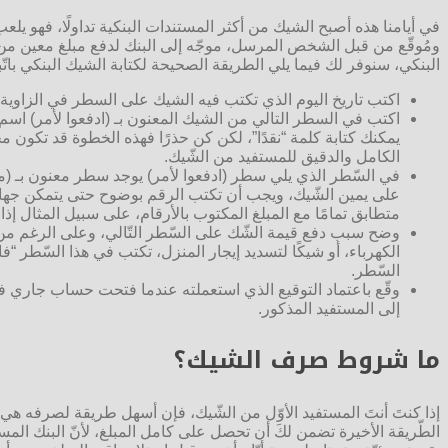
في أيامنا هذه أصبح الشيك من أكثر المستندات البنكية تداولًا، فهو يل
ومُوقّع من قبل الشخص المرسل، موجّه إلى البنك لدفع مبلغ معين من 
البنكي، سنوفر لك فيما يلي الطريقة الصحيحة لكتابة الشيك البنكي باتّبا
اكتب تاريخ اليوم الذي تكتب فيه الشيك على السطر في الزاوية الي
اكتب في السطر التالي من الشيك المعنون بـ (ادفعوا لأمر) اسم
يمكنك كتابة كلمة “نقدًا”، لكن كن حذرًا فهذه الخطوة قد تك
الكامل والدقيق للمستفيد من الشّيك.
في السّطر الذي يلي سطر (ادفعوا لأمر) يوجد سطر معنون بـ (مبلغ
على يمين الشّيك، ويجب أن تكتب الرقم بوضوح حتى يتمكن جهاز 
متطابق تمامًا مع المبلغ المكتوب بالأرقام، على سبيل المثال إذا كنت تدفع 130.45 دينارًا (بعملة بلدكَ) تكتب مائة وثلاثون دينارًا وخمسةٌ وأ
وضح سبب دفع قيمة الشّك على السّطر التّالي، وعلى الرغم من أنّ
الكهرباء، أو شيكًا لتسديد إيجار المنزل، تكتب في هذا السّطر “
السّطر.
وقّع باعتماد التوقيع الذي استعملته عندما فتحت حساب جاري في ا
إلى المستفيد المذكور.
ما شروط صرف الشيك؟
إذا كنتَ أنتَ المستفيد الأوّل من الشّيك، فإن أسهل طريقة لصرفه هي ال
الطّريقة الأخيرة تضمن لكَ أن تحصل على كامل المبلغ، لأنّ البنك المسح