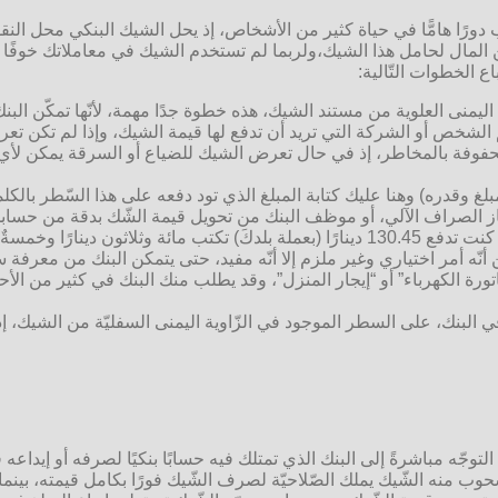
عب دورًا هامًّا في حياة كثير من الأشخاص، إذ يحل الشيك البنكي محل ال
المال لحامل هذا الشيك،ولربما لم تستخدم الشيك في معاملاتك خوفًا 
ع الخطوات التّالية:
منى العلوية من مستند الشيك، هذه خطوة جدًا مهمة، لأنّها تمكّن البنك 
 الشخص أو الشركة التي تريد أن تدفع لها قيمة الشيك، وإذا لم تكن ت
ون محفوفة بالمخاطر، إذ في حال تعرض الشيك للضياع أو السرقة يمكن 
 وقدره) وهنا عليك كتابة المبلغ الذي تود دفعه على هذا السّطر بالكلما
الصراف الآلي، أو موظف البنك من تحويل قيمة الشّك بدقة من حسابك إ
ربعون قرشًا فقط لا غير.
ه أمر اختياري وغير ملزم إلا أنّه مفيد، حتى يتمكن البنك من معرفة سبب
فاتورة الكهرباء” أو “إيجار المنزل”، وقد يطلب منك البنك في كثير من ا
لبنك، على السطر الموجود في الزّاوية اليمنى السفليّة من الشيك، إذ ي
توجّه مباشرةً إلى البنك الذي تمتلك فيه حسابًا بنكيًا لصرفه أو إيداع
وب منه الشّيك يملك الصّلاحيّة لصرف الشّيك فورًا بكامل قيمته، بينما 