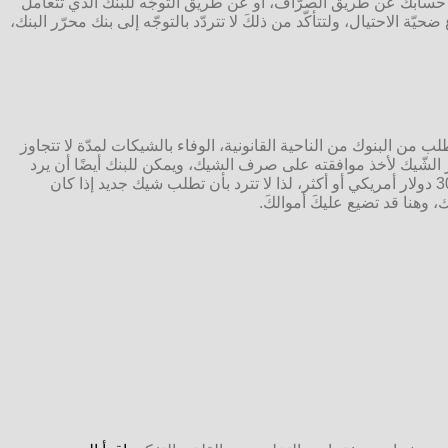
ي حسابكَ عن طريق الصرّاف، أو عن طريق التوجّه للبنك الذي تتعامل
الاحتيال، ولتتأكّد من ذلكَ لا تتردّد بالتوجّه إلى بنك محرّر البنك،
 6 أشهر أي ما يعادل 180 يومًا من تاريخ كتابة الشيك،إذ يُطلب من البنوك من الناحية القانونية، الوفاء بالشيكات لمدّة لا تتجاوز
رّر الشّيك لأخذ موافقته على صرف الشيك، ويمكن للبنك أيضًا أن يرد
الشيك ببساطة دون محاولة التواصل مع محرّر الشّيك، مع فرض رسوم “إرجاع عنصر الإيداع” على المستفيد من صرف الشّيك، قد تصل إلى 30 دولار أمريكي أو أكثر، لذا لا تترد بأن تطلب شيك جديد إذا كان
 وهنا قد تضيع عليكَ أموالكَ.