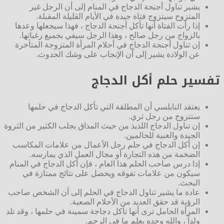
يشير تناول أجنحة الدجاج في المنام إلى أن الرجل غير
المتزوج سيتزوج فتاة جيدة في الأيام القليلة المقبلة.
إذا رأت الفتاة أنها تأكل أجنحة الدجاج ، فهذا سيجعلها وعدها
بالزواج من رجل صالح ، وهذا الرجل سيفي بجميع رغباتها.
إن تناول أجنحة الدجاج في أحلام المرأة المتزوجة المتأخرة
عن الولادة يشير إلى أن الإنجاب على وشك الحدوث.
تفسير حلم أكل الدجاج
يعتقد النابلسي أن المطلقة التي تأكل الدجاج في حلمها
ستتزوج من رجل ثري.
إن تناول الدجاج اللذيذ من حيث المذاق يجلب الكثير من الثروة
الجيدة والغنية للحالمين.
إن أكل الدجاج في حلم رجل الأعمال من علامات المكاسب
الضخمة من هذه التجارة أو مجال العمل الذي يمارسه.
إذا درس صاحب الحلم هذا العام ، فإن أكل الدجاج في المنام
سيكون من علامات تفوقه ويحصل على نتائج ممتازة في
البحث.
عادة ما يشير تناول الدجاج في الحلم إلى أن الشخص صاحب
الرؤية قد حقق العديد من الأحلام الصعبة.
المرأة الحامل ترى أنها تأكل دجاجة سمينة في حلمها ، وقد تلد
ولداً ، والله وحده يعلم ما في الرحم.