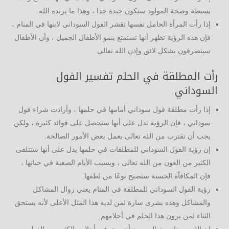
بسيطة وصحة المولود ستكون جيدة جدا ، وهذا ما يريده الله.
إذا رأت المرأة الحامل نفسها تقشر الفول السوداني لابنها في المنام ،
فإن هذه الرؤية تظهر أنها تستمتع بنمو الأطفال الجميل ، وأن الأطفال
سيتصرفون بشكل لائق وإذن الله تعالى.
رأت المطلقة في الحلم تفسير الفول
السوداني
إذا رأت مطلقة فول سوداني أمامها في حلمها ، وأرادت شراء فول
سوداني ، فإن الرؤية تدل على أنها ستحصل على فوائد كثيرة ، ولكن
يجب أن تقترب من الله تعالى بعمل بعض الأمور الصالحة.
إن رؤية الفول السوداني للمطلقات في حلمها يدل على أنها ستتلقى
الكثير من العون من الله تعالى ، وبسبب الأيام الصعبة في حياتها ،
فإن المكافأة الحسنة ستصبح نوعًا من لطفها.
رؤية الفول السوداني للمطلقة في المنام يعني زوال المشاكل
والمشاكل وهذه بشرى سارة لمن لديه هذا المثل الأعلى لأنه يستحق
الثناء لمن يرون هذا الحلم في أحلامهم.
إن الله سبحانه وتعالى يريد أن يرى في أحلامه الكثير من الفول