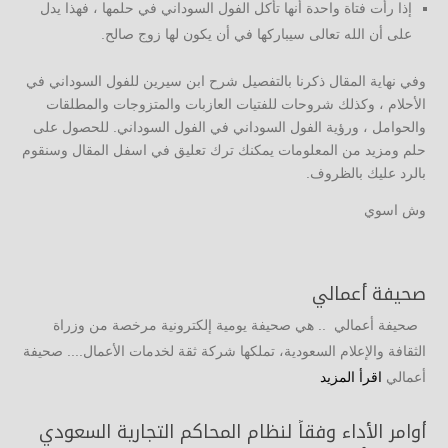
إذا رأت فتاة واحدة أنها تأكل الفول السوداني في حلمها ، فهذا يدل
على أن الله تعالى سيباركها في أن يكون لها زوج صالح.
وفي نهاية المقال ذكرنا بالتفصيل شرح ابن سيرين للفول السوداني في
الأحلام ، وكذلك شروحات للفتيات العازبات والمتزوجات والمطلقات
والحوامل ، ورؤية الفول السوداني في الفول السوداني. للحصول على
حلم ومزيد من المعلومات يمكنك ترك تعليق في اسفل المقال وسنقوم
بالرد عليك بالظروف.
وش اسوي
صحيفة أعمالي
صحيفة أعمالي .. هي صحيفة يومية إلكترونية مرخصة من وزراة
الثقافة والإعلام السعودية، تملكها شركة ثقة لخدمات الأعمال.... صحيفة
أعمالي
اقرأ المزيد
أوامر الأداء وفقاً لنظام المحاكم التجارية السعودي