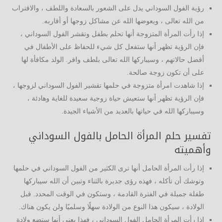
رؤية الفول السوداني يدل على الشعور بالسعادة واللطف ، والاقتراب
من الله تعالى ، ويعوضها الله عن مشاكل زوجها أو أقاربه.
إذا رأت المرأة المتزوجة أنها تحلم بطفل وتقشر الفول السوداني ،
فإن الرؤية تظهر أنها ستفعل كل شيء للحفاظ على الأطفال في
أفضل حالاتهم ، وسيباركها الله تعالى بلطف وافر. الولد مكافأة لها
على أن تكون زوجة صالحة.
إذا شاهدت امرأة متزوجة في حلمها تقشير الفول السوداني لزوجها ،
فإن الرؤية تظهر أنها ستعيش حياة زوجية سعيدة للغاية وهادئة ،
وسيباركها الله في حياتها بالعديد من الأشياء الجيدة.
تفسير حلم المرأة الحامل بالفول السوداني
وأهميته
إذا رأت المرأة الحامل أنها ترى الكثير من الفول السوداني في حلمها
وتوشك أن تأكله ، فهذه رؤى جديرة بالثناء وتبين أن الله سيباركها
طفلة جميلة في الفترة القادمة ، وستكون في الوقت المحدد. قبل
الولادة ، سيكون هذا النوع من الولادة سهلًا وسلميًا ولن يكون هناك.
إذا رأت المرأة الحامل الفول السوداني ، فهذا يعني أنها ستضع ولادة