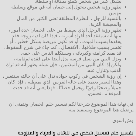
بشكل كبير من شخص يتمتع بمكانة أو سلطة.
تظهر رؤية شخص يتحول إلى حصان أنه في موقع وسلطة
مهمين.
بالنسبة للرجل ، النظرة المطلقة تعني الكثير من المال
والمعيشة الثرية.
تظهر رؤية الرجل الذي يسقط من على الحصان عدة أمور ،
منها أنه سيفقد أحد أفراد أسرته ، فإذا كان لديه زوجة فقد
يفقدها بسبب الموت ، أو قد تكون مريضة بشكل خطير ، أو
تخسر بسبب طلاقها. . الانفصال ، كما جاء في شرح السقوط ،
قد يفقد كرامته وكبريائه ، وسيتكلم الناس على حقه.
ونزل النبي من نسل فرسه يدل أيضا على فقده لمقامه ،
ولكن إذا كان النبي من المذنبين ، فإن نسله يظهر أنه قد ترك
الذنب وتنازل عنه.
إن رؤية الشخص في ركوب جواده تدل على أن حالته ستتغير ،
وهذا التغيير يعتمد على حالة الفرس الذي يمتطيه ، فإذا كان
جميلاً وصحيًا وقويًا ويحمل حصانًا ، فهذا يعني أنه قد حدث
الموقف. . تحسن.
في نهاية هذا الموضوع شرحنا لكم تفسير حلم الحصان ونتمنى ان
يرضيك هذا الموضوع وتستفيد منه.
وش اسوي
تفسير حلم تغسيل شخص حي للشاب والعزباء والمتزوجة