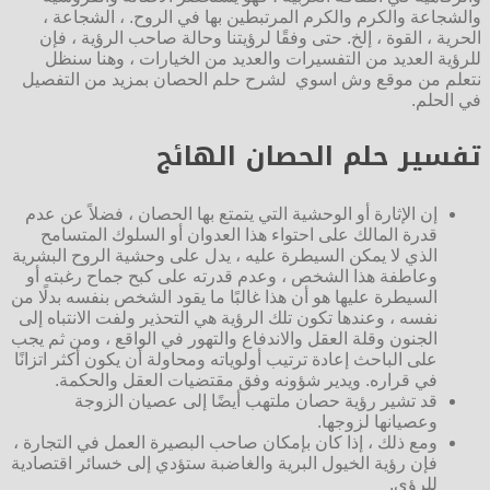
والشجاعة والكرم والكرم المرتبطين بها في الروح. ، الشجاعة ،
الحرية ، القوة ، إلخ. حتى وفقًا لرؤيتنا وحالة صاحب الرؤية ، فإن
للرؤية العديد من التفسيرات والعديد من الخيارات ، وهنا سنظل
نتعلم من موقع وش اسوي لشرح حلم الحصان بمزيد من التفصيل
في الحلم.
تفسير حلم الحصان الهائج
إن الإثارة أو الوحشية التي يتمتع بها الحصان ، فضلاً عن عدم
قدرة المالك على احتواء هذا العدوان أو السلوك المتسامح
الذي لا يمكن السيطرة عليه ، يدل على وحشية الروح البشرية
وعاطفة هذا الشخص ، وعدم قدرته على كبح جماح رغبته أو
السيطرة عليها هو أن هذا غالبًا ما يقود الشخص بنفسه بدلًا من
نفسه ، وعندها تكون تلك الرؤية هي التحذير ولفت الانتباه إلى
الجنون وقلة العقل والاندفاع والتهور في الواقع ، ومن ثم يجب
على الباحث إعادة ترتيب أولوياته ومحاولة أن يكون أكثر اتزانًا
في قراره. ويدير شؤونه وفق مقتضيات العقل والحكمة.
قد تشير رؤية حصان ملتهب أيضًا إلى عصيان الزوجة
وعصيانها لزوجها.
ومع ذلك ، إذا كان بإمكان صاحب البصيرة العمل في التجارة ،
فإن رؤية الخيول البرية والغاضبة ستؤدي إلى خسائر اقتصادية
للرؤى.