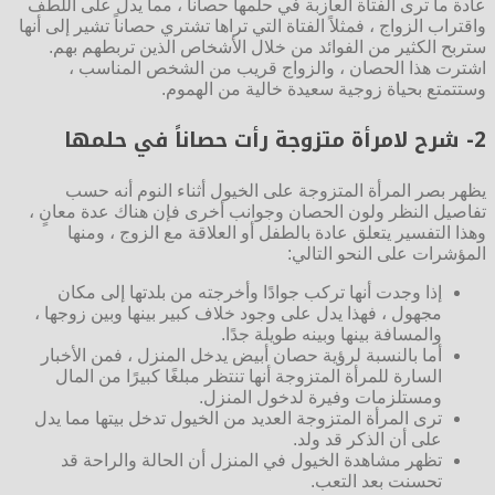
عادة ما ترى الفتاة العازبة في حلمها حصاناً ، مما يدل على اللطف
واقتراب الزواج ، فمثلاً الفتاة التي تراها تشتري حصاناً تشير إلى أنها
ستربح الكثير من الفوائد من خلال الأشخاص الذين تربطهم بهم.
اشترت هذا الحصان ، والزواج قريب من الشخص المناسب ،
وستتمتع بحياة زوجية سعيدة خالية من الهموم.
2- شرح لامرأة متزوجة رأت حصاناً في حلمها
يظهر بصر المرأة المتزوجة على الخيول أثناء النوم أنه حسب
تفاصيل النظر ولون الحصان وجوانب أخرى فإن هناك عدة معانٍ ،
وهذا التفسير يتعلق عادة بالطفل أو العلاقة مع الزوج ، ومنها
المؤشرات على النحو التالي:
إذا وجدت أنها تركب جوادًا وأخرجته من بلدتها إلى مكان
مجهول ، فهذا يدل على وجود خلاف كبير بينها وبين زوجها ،
والمسافة بينها وبينه طويلة جدًا.
أما بالنسبة لرؤية حصان أبيض يدخل المنزل ، فمن الأخبار
السارة للمرأة المتزوجة أنها تنتظر مبلغًا كبيرًا من المال
ومستلزمات وفيرة لدخول المنزل.
ترى المرأة المتزوجة العديد من الخيول تدخل بيتها مما يدل
على أن الذكر قد ولد.
تظهر مشاهدة الخيول في المنزل أن الحالة والراحة قد
تحسنت بعد التعب.