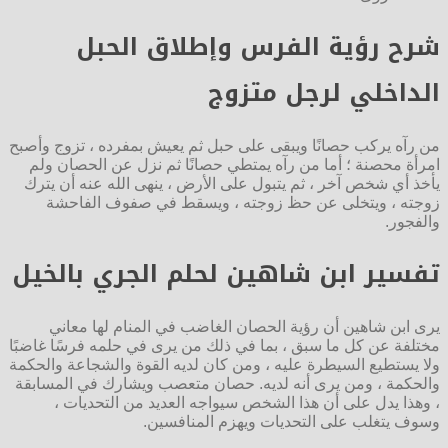
شرح رؤية الفرس وإطلاق الحبل
الداخلي لرجل متزوج
من رآه يركب حصانًا ويبقى على حبل ثم يعيش بمفرده ، تزوج وأصبح
امرأة محصنة ؛ أما من رآه يمتطي حصانًا ثم نزل عن الحصان ولم
يأخذ أي شخص آخر ، ثم يتبول على الأرض ، ينهى الله عنه أن يترك
زوجته ، ويتخلى عن حظ زوجته ، ويسقط في صفوف الفاحشة
والفجور.
تفسير ابن شاهين لحلم الجري بالخيل
يرى ابن شاهين أن رؤية الحصان الغاضب في المنام لها معاني
مختلفة عن كل ما سبق ، بما في ذلك من يرى في حلمه فرسًا غاضبًا
ولا يستطيع السيطرة عليه ، ومن كان لديه القوة والشجاعة والحكمة
والحكمة ، ومن يرى أنه لديه. حصان متعصب ويشارك في المسابقة
، وهذا يدل على أن هذا الشخص سيواجه العديد من التحديات ،
وسوف يتغلب على التحديات ويهزم المنافسين.