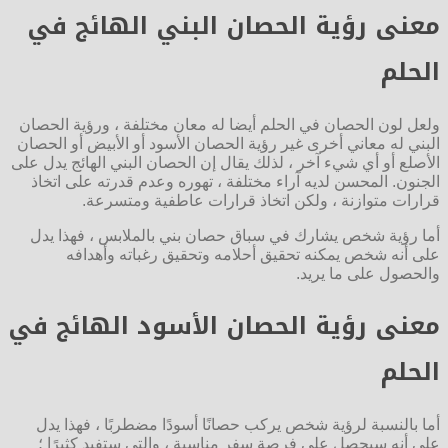
معنى رؤية الحصان البني الهائج في
الحلم
ولعل لون الحصان في الحلم أيضا له معان مختلفة ، ورؤية الحصان
البني له معاني أخرى غير رؤية الحصان الأسود أو الأبيض أو الحصان
الأصلع أو أي شيء آخر ، لذلك يقال إن الحصان البني الهائج يدل على
الجنون. المحسن لديه آراء مختلفة ، تهوره وعدم قدرته على اتخاذ
قرارات متوازنة ، ولكن اتخاذ قرارات عاطفية ومتسرعة.
أما رؤية شخص يشارك في سباق حصان بني بالملابس ، فهذا يدل
على أنه شخص يمكنه تحقيق أحلامه وتحقيق رغباته وأهدافه
والحصول على ما يريد.
معنى رؤية الحصان الأسود الهائج في
الحلم
أما بالنسبة لرؤية شخص يركب حصانًا أسودًا مضطربًا ، فهذا يدل
على أنه سيحصل على فرصة سفر مناسبة ، والتي ستفيد كثيرًا ؛