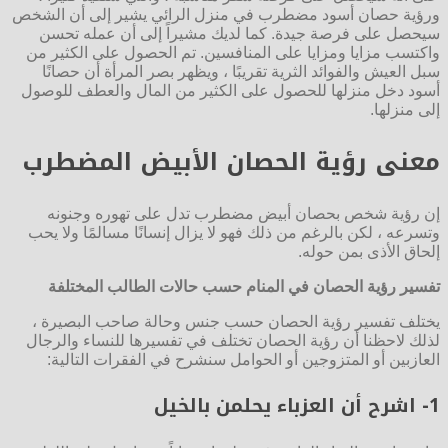
ورؤية حصان أسود مضطرب في منزل الرائي يشير إلى أن الشخص
سيحصل على فرصة جيدة. كما لديك مشيراً إلى أن عمله تحسن
واكتسب مزايا ومزايا على المنافسين. تم الحصول على الكثير من
سبل العيش والفوائد الثرية تقريبًا ، ويظهر بصر المرأة أن حصانًا
أسود دخل منزلها للحصول على الكثير من المال والعطف للوصول
إلى منزلها.
معنى رؤية الحصان الأبيض المضطرب
إن رؤية شخص بحصان أبيض مضطرب تدل على تهوره وجنونه
وتسرعه ، لكن بالرغم من ذلك فهو لا يزال إنسانًا مسالمًا ولا يحب
إلحاق الأذى بمن حوله.
تفسير رؤية الحصان في المنام حسب حالات الطالب المختلفة
يختلف تفسير رؤية الحصان حسب جنس وحالة صاحب البصيرة ،
لذلك لاحظنا أن رؤية الحصان تختلف في تفسيرها للنساء والرجال
العازبين أو المتزوجين أو الحوامل سنشرح في الفقرات التالية:
1- اشرح أن العزباء يحلمن بالخيل