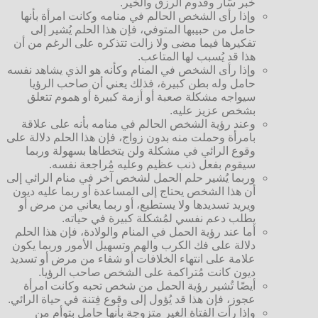
خبر سّار وقدوم الرزق والخير.
وإذا رأى الشخص الحالم في منامه وكانت امرأة بأنها
حامل من حبيبها المتوفي، فإن هذا الحلم يُشير إلى
تفكيرها فيما مضى ولا زالت تتذكره على الرغم من أن
هذا قد يُسبب لها المتاعب.
وإذا رأى الشخص في المنام وكأنه هو الذي يشاهد نفسه
حامل وله بطن كبيرة، فذلك يعني أن صاحب الرؤيا
سيواجه مشكلة صعبة أو أزمة كبيرة أو هموم تتعلق
بشخص عزيز عليه.
وعند رؤية الشخص الحالم في منامه بأنه على علاقة
بامرأة وحملت منه بدون زواج، فإن هذا الحلم دلالة على
وقوع الرائي في مشكلة ولن يتخطاها بسهولة وربما
سيقوم بفعل ذنب عظيم وعليه مُراجعة نفسه.
وربما يُشير حلم الحمل لشخص آخر في منام الرائي إلى
أن هذا الشخص يحتاج إلى المساعدة أو ربما عليه ديون
ويريد تسديدها ولا يستطيع، أو ربما يعاني من مرض أو
يطلب دعم نفسي لمُشكلة كبيرة في حياته.
أما عند رؤية الحمل في المنام والولادة، فإن هذا الحلم
دلالة على فك الكرب والهم وتسهيل الأمور وربما يكون
علامة على انتهاء الخلافات أو شفاء من مرض أو تسديد
ديون كانت مُتراكمة على الشخص صاحب الرؤيا.
أيضًا تُشير رؤية الحمل من شخص تحبه وكانت امرأة
عجوز، فإن هذا قد يُؤول إلى وقوع فِتنة في حياة الرائي.
وإذا رأت الفتاة الغير متزوجة بأنها حامل بتوأم من