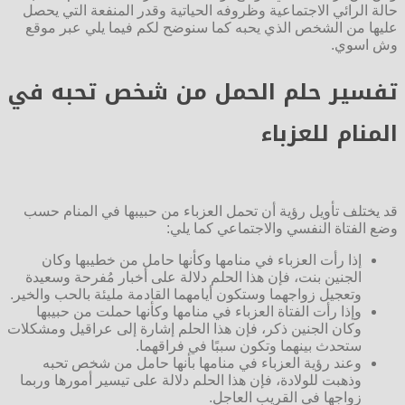
حالة الرائي الاجتماعية وظروفه الحياتية وقدر المنفعة التي يحصل
عليها من الشخص الذي يحبه كما سنوضح لكم فيما يلي عبر موقع
وش اسوي.
تفسير حلم الحمل من شخص تحبه في
المنام للعزباء
قد يختلف تأويل رؤية أن تحمل العزباء من حبيبها في المنام حسب
وضع الفتاة النفسي والاجتماعي كما يلي:
إذا رأت العزباء في منامها وكأنها حامل من خطيبها وكان
الجنين بنت، فإن هذا الحلم دلالة على أخبار مُفرحة وسعيدة
وتعجيل زواجهما وستكون أيامهما القادمة مليئة بالحب والخير.
وإذا رأت الفتاة العزباء في منامها وكأنها حملت من حبيبها
وكان الجنين ذكر، فإن هذا الحلم إشارة إلى عراقيل ومشكلات
ستحدث بينهما وتكون سببًا في فراقهما.
وعند رؤية العزباء في منامها بأنها حامل من شخص تحبه
وذهبت للولادة، فإن هذا الحلم دلالة على تيسير أمورها وربما
زواجها في القريب العاجل.