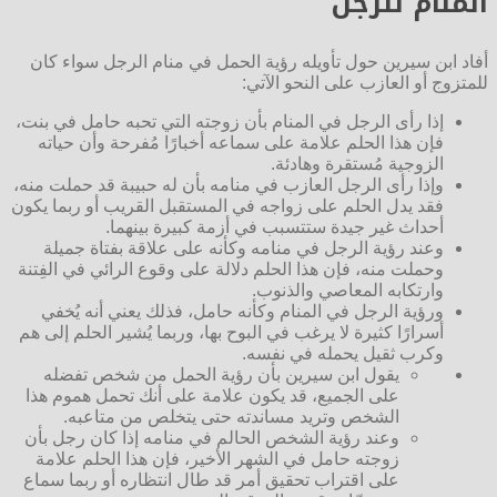
المنام للرجل
أفاد ابن سيرين حول تأويله رؤية الحمل في منام الرجل سواء كان
للمتزوج أو العازب على النحو الآتي:
إذا رأى الرجل في المنام بأن زوجته التي تحبه حامل في بنت،
فإن هذا الحلم علامة على سماعه أخبارًا مُفرحة وأن حياته
الزوجية مُستقرة وهادئة.
وإذا رأى الرجل العازب في منامه بأن له حبيبة قد حملت منه،
فقد يدل الحلم على زواجه في المستقبل القريب أو ربما يكون
أحداث غير جيدة ستتسبب في أزمة كبيرة بينهما.
وعند رؤية الرجل في منامه وكأنه على علاقة بفتاة جميلة
وحملت منه، فإن هذا الحلم دلالة على وقوع الرائي في الفِتنة
وارتكابه المعاصي والذنوب.
ورؤية الرجل في المنام وكأنه حامل، فذلك يعني أنه يُخفي
أسرارًا كثيرة لا يرغب في البوح بها، وربما يُشير الحلم إلى هم
وكرب ثقيل يحمله في نفسه.
يقول ابن سيرين بأن رؤية الحمل من شخص تفضله
على الجميع، قد يكون علامة على أنك تحمل هموم هذا
الشخص وتريد مساندته حتى يتخلص من متاعبه.
وعند رؤية الشخص الحالم في منامه إذا كان رجل بأن
زوجته حامل في الشهر الأخير، فإن هذا الحلم علامة
على اقتراب تحقيق أمر قد طال انتظاره أو ربما سماع