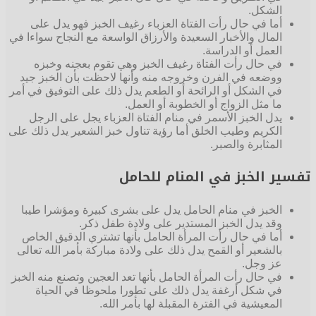
الشكل.
أما في حال رأت الفتاة العزباء رغيف الخبز فهو يدل على
المال والأخبار السعيدة والأرزاق الواسعة مع النجاح سواءا في
العمل أو الدراسة.
في حال رأت الفتاة رغيف الخبز وهي تقوم بعجنه وخبزه
ووضعه في الفرن وخروجه منه وأنها لاحظت بأن الخبز جيد
في الشكل أو الرائحة أو الطعم يدل ذلك على التوفيق في أمر
ما مثل الزواج أو الخطوبة أو العمل.
يدل الخبز الأسمر في منام الفتاة العزباء يجل على الرجل
الكريم وطيب الخلق أما رؤية تناول خبز الشعير يدل ذلك على
المثابرة والصبر.
تفسير الخبز في المنام للحامل
الخبز في منام الحامل يدل على بشرى كبيرة ومؤشرا طيبا
وقد يدل الخبز المستدير على ولادة طفل ذكر.
أما في حال رأت المرأة الحامل بأنها تشتري الدقيق الخاص
بالشعير أو القمح يدل ذلك على ولادة مباركة بأمر الله تعالى
عز وجل.
في حال رأت المرأة الحامل بأنها تعد العجين وتصنع منه الخبز
في شكل أرغفة يدل ذلك على تطورا ملحوظا في الحياة
المعيشية في الفترة المقبلة لها بأمر الله.