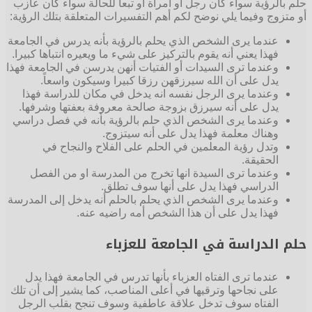
حلم بالرؤية سواء كان رجل أو امرأة أو تبعا للحالة سواء كان عازب
أو متزوج وفيما يلي نوضح لكم أهم التفسيرات المتعلقة بتلك الرؤية:
عندما يرى الشخص الذي يحلم بالرؤية بأنه يدرس في الجامعة
فهذا يعني أنه يقوم بالتركيز على شيء ما ويعيره انتباها كبيرا.
وعندما ترى السيدات أو الفتيات أنهن يدرسن في الجامعة فهذا
يدل على أن الله سيرزقهن رزقا كبيرا وسيكون واسعاً.
وعندما يرى الرجل نفسه انه يدخل في مكان للدراسة فهذا
يدل على أنه سيرزق بزوجة صالحة معروفة بعفتها وشرفها.
وعندما يرى الشخص الذي حلم بالرؤية بأنه في فصل دراسي
وهناك معلمة فهذا يدل على أنه سيتزوج.
وتدل رؤية المعلمين في الحلم على الفلاح والنجاح في
الحقيقة.
وعندما ترى السيدة انها تخرج من المدرسة او من الفصل
الدراسي فهذا يدل على أنها سوف تطلق.
وعندما يرى الشخص الذي يحلم بالحلم أنه يدخل إلى المدرسة
فهذا يدل على أن هذا الشخص أمه راضيه عنه.
حلم الدراسة في الجامعة للعزباء
عندما ترى الفتاه العزباء بأنها تدرس في الجامعة فهذا يدل
على نجاحها وترقيها في أعلى المناصب، كما يشير إلى أن تلك
الفتاه سوف تدخل علاقة عاطفية وسوف تنجح بقلب الرجل