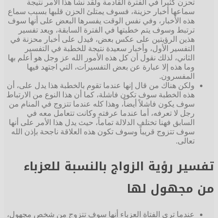
تحزن كثيراً في الفترة القادمة ولقد نشأ هذا الأمر نتيجة
سماعها أخبار حزينة، فسوف يمتلئ الحزن قلبها بسبب سماع
هذه الأخبار، وفي نفس الوقت يفسرها البعض على أنها سوف
ترتبط وسوف يتم خطبتها في الفترة السابقة، ويعد تفسير
هذين الرؤيتين على عكس بعض، فيدل على أخبار محزنة في
التفسير الأول، وأخبار سعيدة نتيجة للخطبة في التفسير
الثاني، لذلك نقول أن كل هذه الأمور الله عز وجل هو أعلم بها
وما هذه إلا عبارة عن بعض التفسيرات، التي اجتهد فيها
المفسرون.
ولكن هناك من قال إنها عندما تقوم بالخطبة هذا يدل على، أن
هذه الخطبة سوف تكون فاشلة، كما أن هذا النوع من الارتباط
سوف يكون فاشلاً أيضاً، وهذا كله عندما تتزوج في المنام من
رجل لا تعرفه، أما عندما عرفته وكانت تتعامل معه في
السابق فهنا تختلف الدلالة تماماً، حيث يدل هذا الأمر على أنها
سوف تتزوج قريباً وسوف تكون هذه العلاقة ناجحة بإذن الله
تعالى.
تفسير رؤية الزواج بالنسبة للعزباء
من مجهول لها
عندما ترى الفتاة العزباء أنها سوف تتزوج من شخص مجهول،