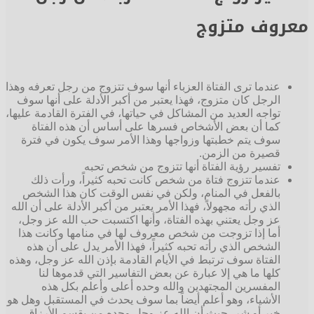
معروف متزوج
عندما ترى الفتاة العزباء أنها سوف تتزوج من رجل تعرفه وهذا
الرجل كان متزوج، فهذا يعتبر من أكبر الأدلة على أنها سوف
تواجه العديد من المشاكل في حياتها، في الفترة القادمة عليها،
كما أن بعض الأشخاص فسرها على أساس أن هذه الفتاة
سوف يتم خطبتها وزواجها وهذا الأمر سوف يكون في فترة
قصيرة من الزمن.
تفسير رؤية الفتاة أنها تتزوج من شخص تحبه
عندما تتزوج فتاة من شخص كانت تحبه كثيراً، ورأت ذلك
بالفعل في المنام، ولكن في نفس الوقت كان هذا الشخص
الذي رأته مجهولاً، فهذا الأمر يعتبر من أكبر الأدلة على أن الله
عز وجل يعتني بهذه الفتاة، وأنها اكتسبت حب الله عز وجل،
أما إذا تزوجت من شخص معروف لها في منامها وكانت هذا
الشخص الذي رأته تحبه كثيراً، فهذا الأمر يدل على أن هذه
الفتاة سوف ترتبط في الأيام القادمة بإذن الله عز وجل، وهذه
كلها ما هي إلا عبارة عن بعض التفاسير التي قدموها لنا
المفسرين المجتهدين والله وحده أعلى وأعلم بكل هذه
الأشياء، وهو أعلم أيضاً بما سوف يحدث في المستقبل وهل هو
خير أو شر، حيث أن الله عز وجل وحده من يقسم الأرزاق