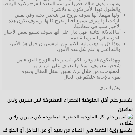
وسوف يكون هناك بعض المراسم المعدة للفرح وكثرة الرقص
والطبول فهذا الأمر يكون له دلالتين:
أولها منهما: أنها سوف تتزوج من شخص تحبه وفي نفس
الوقت أنها سوف تسمع أخبار تفرح قلبها، وسوف تكون هذه
الأخبار سبباً في سعادتها.
أما الدلالة الثانية: فهي تدل على أنها سوف تسمع بعض الأخبار
الحزينة في الفترة القادمة.
وهذا كل ما ذهب إليه الكثير من المفسرون حول هذا الأمر،
والله أعلى وأعلم بكل هذه الأمور.
وبهذا نكون قد وفرنا لكم تفسير حلم الزواج للعزباء من
شخص معروف ويمكن التعرف على المزيد من
المعلومات من خلال ترك تعليق أسفل المقال وسوف
نقوم بالإجابة عليكم في الحال.
وش اسوي
تفسير حلم أكل الملوخية الخضراء المطبوخة لابن سيرين ولابن
شاهين
تفسير رؤية الكعبة في المنام من بعيد أو من الداخل أو الطواف