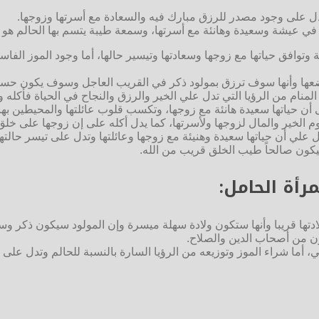
يدل على وجود مصدر للرزق مبارك فيه والسعادة مع أسرتها وزوجها.
ا في عيشة وسعيدة وهانئة مع أسرتها، وسمعة طيبة يتسم بها الحالم هو و
وتوافق حياتها مع زوجها وسعادتها وتيسير حالها، أما وجود الموز الفا
وضعها وأنها سوف ترزق بمولود ذكر في القريب العاجل وسوف يكون حسن 
المنام من الرؤيا التي تدل علي الخير والرزق والنجاح في الحياة فأكله
ن حياتها سعيدة هانئة مع زوجها، وتكسب قلوب عائلتها والمحيطين بها ب
م الخير والمال لزوجها ولأسرتها، كما يدل أكله على إن زوجها على خ
ل علي أن حياتها سعيدة وهنيئة مع زوجها وعائلتها وتدل على تيسر حالته
يكون صالحاً طيب الخلق قريب من الله.
رأة الحامل:
دتها قريبا وأنها ستكون ولادة سهلة ميسرة وإن المولود سيكون ذكر وسيأ
ن من أصحاب الدين والصلاح.
، أما شراء الموز وتوزيعه من الرؤيا السارة بالنسبة للحالم وتدل على س