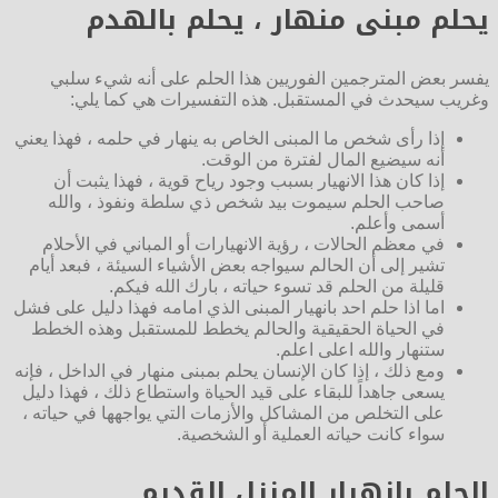
يحلم مبنى منهار ، يحلم بالهدم
يفسر بعض المترجمين الفوريين هذا الحلم على أنه شيء سلبي
وغريب سيحدث في المستقبل. هذه التفسيرات هي كما يلي:
إذا رأى شخص ما المبنى الخاص به ينهار في حلمه ، فهذا يعني
أنه سيضيع المال لفترة من الوقت.
إذا كان هذا الانهيار بسبب وجود رياح قوية ، فهذا يثبت أن
صاحب الحلم سيموت بيد شخص ذي سلطة ونفوذ ، والله
أسمى وأعلم.
في معظم الحالات ، رؤية الانهيارات أو المباني في الأحلام
تشير إلى أن الحالم سيواجه بعض الأشياء السيئة ، فبعد أيام
قليلة من الحلم قد تسوء حياته ، بارك الله فيكم.
اما اذا حلم احد بانهيار المبنى الذي امامه فهذا دليل على فشل
في الحياة الحقيقية والحالم يخطط للمستقبل وهذه الخطط
ستنهار والله اعلى اعلم.
ومع ذلك ، إذا كان الإنسان يحلم بمبنى منهار في الداخل ، فإنه
يسعى جاهداً للبقاء على قيد الحياة واستطاع ذلك ، فهذا دليل
على التخلص من المشاكل والأزمات التي يواجهها في حياته ،
سواء كانت حياته العملية أو الشخصية.
الحلم بانهيار المنزل القديم