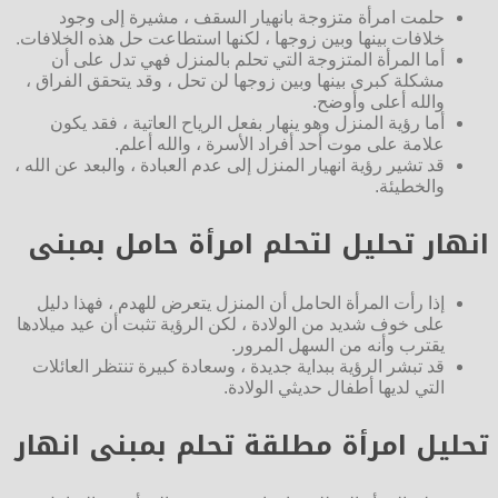
حلمت امرأة متزوجة بانهيار السقف ، مشيرة إلى وجود
خلافات بينها وبين زوجها ، لكنها استطاعت حل هذه الخلافات.
أما المرأة المتزوجة التي تحلم بالمنزل فهي تدل على أن
مشكلة كبرى بينها وبين زوجها لن تحل ، وقد يتحقق الفراق ،
والله أعلى وأوضح.
أما رؤية المنزل وهو ينهار بفعل الرياح العاتية ، فقد يكون
علامة على موت أحد أفراد الأسرة ، والله أعلم.
قد تشير رؤية انهيار المنزل إلى عدم العبادة ، والبعد عن الله ،
والخطيئة.
انهار تحليل لتحلم امرأة حامل بمبنى
إذا رأت المرأة الحامل أن المنزل يتعرض للهدم ، فهذا دليل
على خوف شديد من الولادة ، لكن الرؤية تثبت أن عيد ميلادها
يقترب وأنه من السهل المرور.
قد تبشر الرؤية ببداية جديدة ، وسعادة كبيرة تنتظر العائلات
التي لديها أطفال حديثي الولادة.
تحليل امرأة مطلقة تحلم بمبنى انهار