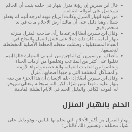
قال ابن سيرين إن رؤية منزل ينهار في حلمه يثبت أن الحالم
سيحصل على أمواله الضائعة.
من شهد انهيار المنزل وكانت الرياح قوية لدرجة أنهم لم يفعلوا
شيئًا ، وهذا دليل على أن مالك أرض الأحلام مات في يد
شخص قوي.
وقال ابن سيرين أيضًا إنه عندما رأى صاحب المنزل منزله
ينهار أمامه ، كان ذلك دليلًا على فشل العمل والنجاح في
الحياة المستقبلية ، وفشلت معظم الخطط الأصلية المخططة.
لتحقيقها.
وأضاف ابن سيرين أن الناجين من المباني المنهارة قالوا إنهم
تغلبوا على كثير من المتاعب وتخلصوا من أزمات الحياة
وتخلصوا من العقبات العملية والشخصية وانتهاء الأزمة
والمشاكل المختلفة التي واجهها أصحابها. منزل.
وقال ابن سيرين أيضًا: إذا حلم الإنسان أن هذا الجزء من بيته
ينهار عليه ، فهذا ليس شرًا ، لكن الله سبحانه وتعالى سيوفر
له القوت الكافي والدليل الجيد في الأيام القليلة القادمة.
الحلم بانهيار المنزل
انهيار المنزل من أكثر الأحلام التي يحلم بها الناس ، وهو دليل على
أشياء مختلفة ، وتفسير ذلك كالتالي: