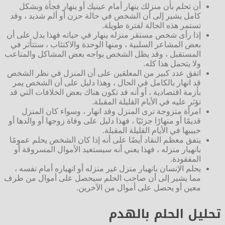
أن تحلم بأن منزلك ينهار أمام عينيك أو ينهار فجأة وبشكل
كامل يشير إلى أن الشخص في حالة حزن أو ألم شديد ، وقد
تستمر هذه الحالة لفترة طويلة.
إذا رأى شخص مستقر منزله ينهار في حياته فهذا يدل على أن
بعض المشاعر السلبية ، ومنها الوحدة والاكتئاب ، ستتأثر في
المستقبل ، وقد يظل الشخص يواجه بعض المشاكل والمتاعب
ولا يتحمل هذا كله.
اتفق عدد كبير من المعلقين على أن المنزل في نظر الشخص
قد انهار بالكامل في الحال ، وهذا دليل على أن الشخص يمر
بأزمة اقتصادية ، أو أنه قد تكون هناك بعض الخلافات التي قد
تؤثر عليه في الأيام القليلة المقبلة.
امرأة متزوجة ترى المنزل وقد انهار ، وسواء كان المنزل
قديمًا أو منهارًا جزئيًا ، فهذا دليل على وفاة زوجها أو والدها أو
حبيبها في الأيام القليلة المقبلة.
يتفق معظم النقاد أيضًا على أنه إذا كان الشخص يحلم عمومًا
بانهيار منزله ، فهذا يعني أنه سيستعيد الأموال المسروقة أو
المفقودة.
يحلم الإنسان بانهيار منزل غير منزله أو انهياره أمام نفسه ،
مما يشير إلى أن صاحب الحلم سيحصل على أموال من طرف
معين أو يحصل على أموال من الآخرين.
تحليل الحلم بالهدم