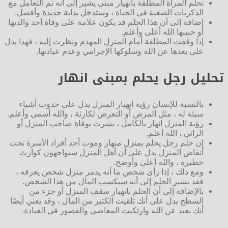
تحلم المرأة المطلقة بانهيار مبنى يشير إلى أنه تم التعامل مع
الذكريات الصعبة في الحياة ، وستدخل بداية جديدة وأفضل.
إضافة إلى أن هذا الحلم قد يكون علامة على وفاة أحد والديها
أو حبيبها الله أعلى وأعلم.
إذا وقفت المطلقة أمام المنزل المهدم ونظرت إليه ، فهذا يدل
على بعدها عن الله وسلوكها الإجرامي وعدم عبادتها.
تحليل رجل يحلم بمبنى انهار
بالنسبة للإنسان رؤية انهيار المنزل يدل على حدوث أشياء
سيئة له ، مثل المرض أو التعرض لكارثة ، والله أسمى وأعلم.
رؤية المنزل انهار بالكامل ، بشرت بوفاة صاحب المنزل أو
الرائي ، الله أعلم.
إن حلم رجل يحلم بمنزل منهار وموت أحد أفراد الأسرة تحت
أنقاض المنزل يدل على أن أهل المنزل سيواجهون كوارث
خطيرة ، والله أعلى وأوضح.
ومع ذلك ، إذا رأى شخص ما أنه يدمر منزل شخص يعرفه ،
فقد يشير الحلم إلى أنه سيكسب المال من هذا الشخص.
بالإضافة إلى أن الحلم بانهيار سقف المنزل أو جزء من
السطح يدل على أنك تلقيت الكثير من المال ، وقد يعني أيضًا
أنك بعيد عن الله وارتكبت المعاصي والقصور في العبادة.