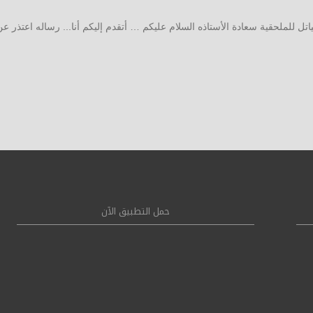
اتل للملحقية سعادة الأستاذه السلام عليكم … أتقدم إليكم أنا... رساله اعتذر ع
حمل التطبيق الآن