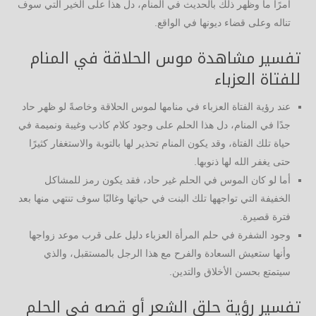
أمرًا ما وظهر ذلك بالحديث في المنام، دل هذا على الخير التي سوف
تناله وعلى قضاء ديونها في الواقع.
تفسير مشاهدة موس الحلاقة في المنام
للفتاة العزباء
عند رؤية الفتاة العزباء في منامها لموس الحلاقة وخاصةً لو ظهر حاد
جدًا في المنام، دل هذا الحلم على وجود كلام كاذب وغيبة ونميمة في
حياة تلك الفتاة، وقد يكون المنام تحذير لها بالتوبة والاستغفار كثيرًا
حتى يغفر الله لها ذنوبها.
أما لو كان الموس في الحلم غير حاد، فقد يكون رمز للمشاكل
الخفيفة التي تواجهها تلك البنت في حياتها وغالبًا سوف تنتهي منها بعد
فترة قصيرة.
وجود الشفرة في حلم المرأة العزباء دليل على قرب موعد زواجها
وأنها ستعيش السعادة والفرح مع هذا الرجل بالمستقبل، والذي
سيتمتع بحسن الأخلاق والتدين.
تفسير رؤية حلق الشعر أو قصه في الحلم