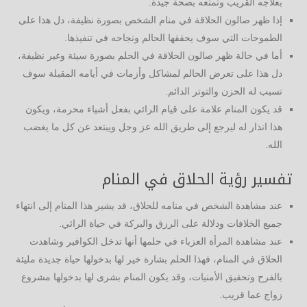
بعلاجه القريب وتمتعه بصحة جيدة.
إذا ظهر صالون الحلاقة في منام الشخص بصورة نظيفة، دل هذا على
الطموحات التي سوف يحققها الحالم ونجاحه في تنفيذها.
أما في حالة ظهر صالون الحلاقة في الحلم بصورة سيئة وغير نظيفة،
دل هذا على تعرض الحالم لمشاكل وأزمات في أيامه المقبلة سوف
تسبب له الحزن والتوتر الدائم.
قد يكون المنام علامة على قيام الرائي بفعل أشياء محرمة، ويكون
هذا انذار له ليرجع إلى طريق الله عز وجل ويبتعد عن كل ما يغضب
الله.
تفسير رؤية الحلاق في المنام
عند مشاهدة الشخص في منامه للحلاق، قد يشير هذا المنام إلى انتهاء
جميع الخلافات ودلالة على الرزق والبركة في حياة الرائي.
عند مشاهدة المرأة العزباء في حلمها أنها تدخل الكوافير وشاهدت
الحلاق في المنام، فهذا الحلم بشارة خير لها بدخولها حياة جديدة مليئة
بالفرح وتحقيق الأمنيات، وقد يكون المنام بشرى لها بدخولها مشروع
زواج عما قريب.