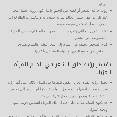
الواقع.
رؤية حلاقة الشعر أو قصه في الحلم عامةً، فهي رؤية تحمل معنى
خير للرائي فهي تبشر الحالم ببداية جديدة له والتغييرات الطارئة التي
سوف تحصل له خلال فترة قصيرة.
تعتمد التغييرات التي يتعرض لها الشخص الحالم على حسب الكمية
المقصوصة من الشعر.
قيام الشخص بحلقة في المنام إلى شعر قفاه، فالمنام بشرى
بالتخلص من جميع الديون وانتهاء المشاكل بأكملها.
تفسير رؤية حلق الشعر في الحلم للمرأة
العزباء
تحمل رؤية الفتاة العزباء لقص شعرها في المنام دلالة على أنها رؤية
غير حميدة لصاحبتها حيث تحمل إليها شرًا، كما أنها تشير إلى تعرض
الفتاة للإصابة بمرض معين خلال فترة بسيطة.
قد يكون المنام علامة على فقدان تلك العزباء لشخص قريب منها
وتحبه كثيرًا.
قد يكون المنام يدل على أن تلك الفتاة لديها أمنيات كانت تسعى منذ