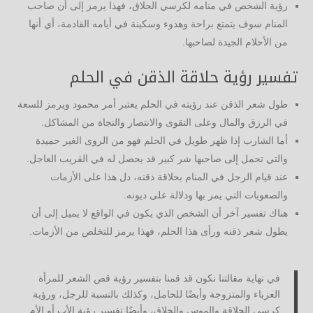
رؤية الشخص في منامه لكرسي الحلاق، فهذا يرمز إلى أن صاحب
المنام سوف يتمتع براحة وهدوء وسكينة في أيامه القادمة، أي أنها
من الأحلام الجيدة لصاحبها.
تفسير رؤية حلاقة الذقن في الحلم
طول شعر الذقن عند رؤيته في الحلم يعتبر أمر محمود ويرمز للسعة
في الرزق والمال وعلى التقوى والانتصار والنجاة من المشاكل.
أما الشارب إذا ظهر طويل في الحلم فهو من الروى الغير حميدة
والتي تحمل إلى صاحبها شر كبير قد يحصل له في القريب العاجل.
عند قيام الرجل في المنام بحلاقة ذقنه، دل هذا على الأزمات
والصعوبات التي يمر بها ودلالة على ديونه.
هناك تفسير آخر أن الشخص الذي يكون في الواقع لا يميل إلى أن
يطول شعر ذقنه ورأى هذا الحلم، فهذا يرمز للتخلص من الأزمات.
في نهاية مقالتنا نكون قد قمنا بتفسير رؤية قص الشعر للمرأة
العزباء والمتزوجة وأيضًا للحامل، وكذلك بالنسبة للرجل، ورؤية
كرسي الحلاقة والموس والحلاق، وأيضًا تفسير رؤية الأب أو الأم