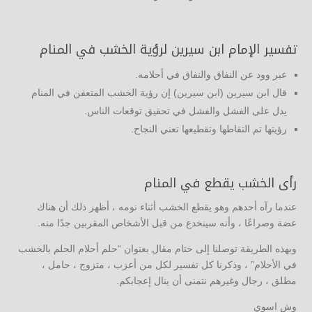
تفسير الإمام ابن سيرين لرؤية الخشب في المنام
عبر وود عن النفاق والنفاق في أحلامه.
قال ابن سيرين (ابن سيرين) إن رؤية الخشب المتعفن في المنام
يدل على الفشل والفشل في تحقيق توقعات الناس.
رؤيتها تم التقاطها وتقطيعها تعني النجاح.
رأى الخشب يقطع في المنام
عندما رآه أحدهم وهو يقطع الخشب أثناء نومه ، أظهر ذلك أن هناك
عضة وصراعًا ، وأنه سينخدع من قبل الأشخاص المقربين جدًا منه.
وبهذه الطريقة توصلنا إلى ختام مقال بعنوان “حلم أحلام الحلم بالخشب
في الأحلام” ، وذكرنا كل تفسير لكل من أعزب ، متزوج ، حامل ،
مطلق ، رجال وغيرهم نتمنى أن ينال إعجابكم.
وش اسوي