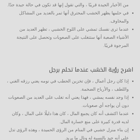
من الأخبار الجيدة قريبًا ، والتي تقول إنها قد تكون في حالة جيدة جدًا.
في حلمها يظهر الخشب المحترق أنها تمر بالعديد من المشاكل
والمخاوف.
عندما ترى نفسك تمشي على اللوح الخشبي ، تظهر العديد من
الأشياء الصعبة أنها ستتغلب على الصعوبات وتحصل على النتيجة
المرجوة قريبًا.
اشرح رؤية الخشب عندما تحلم برجل
إذا كان رجل أعمال ، فإن تخزين الحطب في نومه يعني رزقه الغني ،
واللطف ، والأرباح الضخمة.
إذا وجد نفسه يمشي ، فهذا يعني أنه تغلب على العديد من الصعوبات
دون أن يواجه أي صعوبات.
عندما اكتشف أنه كان يجمع المال ، كان هذا دليلًا على المال ، وكان
لديه قدرة كبيرة على منع خسارة المال.
إن بناء منزل خشبي في المنام من الرؤى الحميدة ، وهذه الرؤى تدل
على أنه جيد بالنسبة له ونال ما يريد.