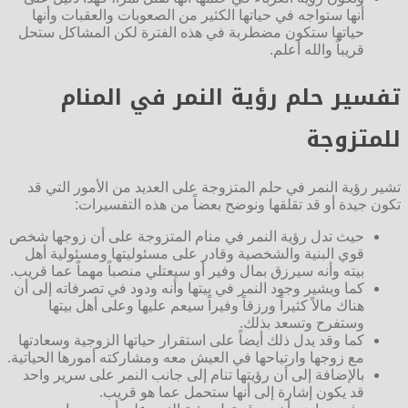
أنها ستواجه في حياتها الكثير من الصعوبات والعقبات وأنها
حياتها ستكون مضطربة في هذه الفترة لكن المشاكل ستحل
قريباً والله أعلم.
تفسير حلم رؤية النمر في المنام
للمتزوجة
تشير رؤية النمر في حلم المتزوجة على العديد من الأمور التي قد
تكون جيدة أو قد تقلقها ونوضح بعضاً من هذه التفسيرات:
حيث تدل رؤية النمر في منام المتزوجة على أن زوجها شخص
قوي البنية والشخصية وقادر على مسئوليتها ومسئولية أهل
بيته وأنه سيرزق بمال وفير أو سيعتلي منصباً مهماً عما قريب.
كما ويشير وجود النمر في بيتها وأنه ودود في تصرفاته إلى أن
هناك مالاً كثيراً ورزقاً وفيراً سيعم عليها وعلى أهل بيتها
وستفرح وتسعد بذلك.
كما وقد يدل ذلك أيضاً على استقرار حياتها الزوجية وسعادتها
مع زوجها وارتياحها في العيش معه ومشاركته أمورها الحياتية.
بالإضافة إلى أن رؤيتها تنام إلى جانب النمر على سرير واحد
قد يكون إشارة إلى أنها ستحمل عما هو قريب.