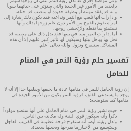
وفي مواضع أخرى قد تدل رؤية النمر على أن زوجها سيمر
بالعديد من الأمور غير الجيدة والتي ستؤثر على حياتهما سوياً
وأنه قد يفقد مهنته أو وظيفة جديدة أو منصب قد احتله.
وإذا رأت أنها تلعب مع النمر وتداعبه فقد يكون ذلك إشارة إلى
امرأة تقوم بالقبيح من الأمر دون علم زوجها بذلك وأنها
تستمتع بما تفعله ولا تخشى زوجها.
أما إذا رأت النمر ميتاً في بيتها فقد يدل ذلك على مصيبة قد
تحل بها وبأهل بيتها وسيكون لها تأثير كبير عليهم إلا أن هذه
المشاكل ستنفرج وتزول والله تعالى أعلم.
تفسير حلم رؤية النمر في المنام
للحامل
إن رؤية الحامل للنمر في منامها عادة ما يخيفها ويقلقها جدا إلا أنه لا
يوجد ما يستدعي القلق، فرؤية النمر يكون من الأمور الجيدة في
منامها كما سنوضحه:
حيث تشير رؤية النمر في منام الحامل على أنها ستضع مولوداً
ذكراً وأنه سيكون قوي البنية وله مكانته بين الناس.
وتدل رؤيته أيضاً أنه ستفرح فرحة عظيمة في القريب العاجل
وستسمع من الأخبار ما يفرحها ويجعلها سعيدة.