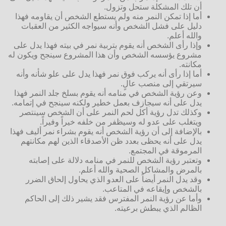
أن تلك المشكلة ستحل وتزول.
أما إذا تمكن النمر منه ولم يستطع الشخص أن يقاومه فهذا
دليل على فشل الشخص وأنه سيواجه الكثير من العقبات
والله أعلم.
وإذا رأى الشخص أنه يقوم بتربية نمر في بيته فهذا يدل على
مشروع يؤسسه الشخص وأن هذا المشروع سينجح ويكون له
مكانته.
أما إذا رأى أنه يركب فوق نمر فهذا يدل على علو شأنه وأنه
سيرتقي إلى منصب عالٍ.
وعن رؤية الشخص في منامه أنه يقوم بسلخ جلد النمر فهذا
يدل على أنه سيجازف بعمل خطير ولكنه سينجح في إتمامه.
وكذلك تدل رؤية أكل لحم النمر على أن الشخص سينتصر
ويتغلب على عدو له وسيظفر من خلفه خيراً وفيراً.
بالإضافة إلى أن رؤية الشخص أنه يقوم بشراء نمر أليف فهذا
يدل على أنه يحظى بعدد ظن الأصدقاء الذين لهم مكانتهم
المرموقة في المجتمع.
وتعتبر رؤية الشخص للنمر في منامه دلالة على إصابته
بالمرض والمشاكل الصحية والله أعلم.
وقد يدل النمر أيضاً على العدو الذي يحاول إلحاق الضرر
بالشخص وإيقاعه في المتاعب.
وأما عن رؤية النمر المفترس فقد يشير ذلك إلى الحاكم
الظالم الذي يبطش برعيته.