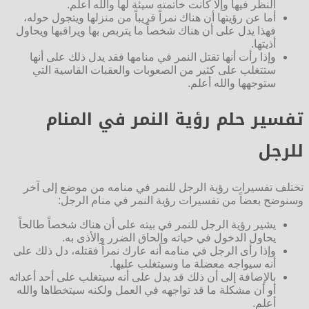
النظر فيها وإلا كانت خاتمته سيئة لها والله أعلم.
أما عن رؤيتها أن هناك نمراً قريباً من منزلها ويتجول حوله،
فهذا يدل على أن هناك شخصاً ما يتربص بها ويراقبها ويحاول
أذيتها.
وإذا رأت أنها تقتل النمر في منامها فقد يدل ذلك على أنها
ستتغلب على كثير من الصعوبات والعقبات القاسية التي
ستوجهها والله أعلم.
تفسير حلم رؤية النمر في المنام
للرجل
تختلف تفسيرات رؤية الرجل للنمر في منامه من موضع إلى آخر
وسنوضح بعضاً من تفسيرات رؤية النمر في منام الرجل:
يشير رؤية الرجل للنمر في بيته على أن هناك شخصاً طالحاً
يحاول الدخول في حياته وإلحاق الضرر والأذى به.
وإذا رأى الرجل في منامه أنه عارك نمراً فقتله، دل ذلك على
أنه سيواجه معضلة ما وسيتغلب عليها.
بالإضافة إلى أن ذلك قد يدل على أنه سيتغلب على أحد أعدائه
أو أن مشكلة ما قد تواجهه في العمل ولكنه سيتخطاها والله
أعلم.