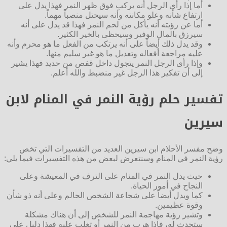
أما إذا رأى الرجل أنه يركب فوق ظهر النمر فهذا يدل على
ارتفاع شأنه وعلو مكانته وأنه سيحتل منصباً مهماً.
أما عن رؤيته أنه يأكل من لحم النمر فهذا قد يدل على أنه
سيرزق بالمال الوفير وسيحظى بالخير الكثير.
وقد يدل ذلك أيضاً على أنه يرتكب من الفعل ما هو محرم وأنه
عليه مراجعة أفعاله وتعديل ما هو غير سليم منها.
وإذا رأى الرجل النمر يتجول داخل قفص من حديد فهذا يشير
إلى أن تفكير هذا الرجل غير منضبط والله أعلم.
تفسير حلم رؤية النمر في المنام لابن
سيرين
وضح مفسر الأحلام ابن سيرين العديد من التفسيرات التي تخص
رؤية النمر في المنام وسنتعرض لبعض من هذه التفسيرات فيما يلي:
حيث يدل النمر في المنام على الترف في المعيشة وعلى
النجاح في أمور الحياة.
كما ويدل أيضاً على شجاعة الشخص الحالم وعلى أنه ذو شأن
وقوة عظيمين.
وتشير رؤية مهاجمة النمر للشخص إلى أن هناك مشكلة
ستحدث له، فإذا هرب من النمر أو تغلب عليه فهذا دليل على