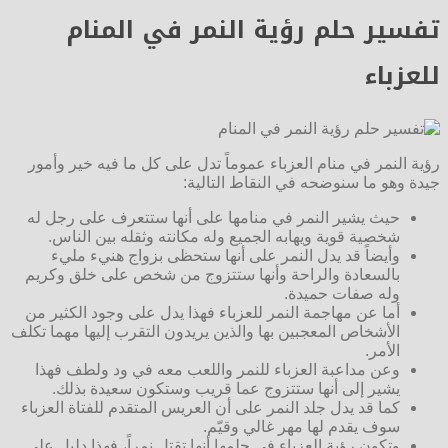
تفسير حلم رؤية النمر في المنام
للعزباء
رؤية النمر في منام العزباء عموماً تدل على كل ما فيه خير وأمور
جيدة وهو ما سنوضحه في النقاط التالية:
حيث يشير النمر في منامها على أنها ستتعرف على رجل له
شخصية قوية ويهابه الجميع وله مكانته وثقله بين الناس.
وأيضاً قد يدل النمر على أنها ستحظى بزواج هنيء مليء
بالسعادة والراحة وأنها ستتزوج من شخص على خلق وكريم
وله صفات حميدة.
أما عن مهاجمة النمر للعزباء فهذا يدل على وجود الكثير من
الأشخاص المعجبين بها والذين يريدون التقرب إليها مهما تكلف
الأمر.
وعن مداعبة العزباء للنمر واللعب معه في ود ولطف فهذا
يشير إلى أنها ستتزوج عما قريب وستكون سعيدة بذلك.
كما قد يدل جلد النمر على أن العريس المتقدم للفتاة العزباء
سوف يقدم لها مهر غالي وقيّم.
وتكون رؤية العزباء في حلمها أنها تقتل نمراً، فهذا دليل على