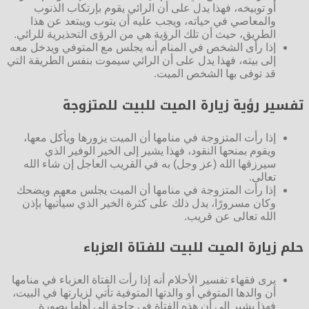
أو توبيخه، فهذا يدل على أن الرائي يقوم بإرتكاب الذنوب
والمعاصي في حياته، ويجب عليه أن يتوب ويبتعد عن هذا
الطريق، حيث أن تلك الرؤية هي من الرؤى التحذيرية للرائي.
إذا رأى الشخص في المنام أنه يجلس مع المتوفي ويدخل معه
إلى بيته، فهذا يدل على أن الرائي سيموت بنفس الطريقة التي
قد توفى بها الشخص الميت.
تفسير رؤية زيارة الميت للبيت للمتزوجة
إذا رأت المتزوجة في منامها أن الميت يزورها ويأكل معها،
ويقوم بمنحها النقود، فهذا يشير إلى الخير الوفير الذي
سيرزقها الله (عز وجل) به في القريب العاجل إن شاء الله
تعالى.
إذا رأت المتزوجة في منامها أن الميت يجلس معهم ويضحك
وكان مسرورًا، يدل ذلك على كثرة الخير الذي سيأتيها بإذن
الله تعالى عن قريب.
حلم زيارة الميت للبيت للفتاة العزباء
يرى فقهاء تفسير الأحلام أنه إذا رأت الفتاة العزباء في منامها
أن والدها المتوفي أو والدتها المتوفية تأتي لزيارتها في البيت،
فهذا يشير إلى أن هذه الفتاة في حاجة إلى أهلها بصورة