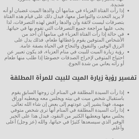
شديدة.
إذا رأت الفتاة العزباء في منامها أن والدها الميت غضبان أو أنه
لا يريد التحدث والتواصل معها، فيدل ذلك على قيام هذه الفتاة
بتصرفات ليست لائقة وأن والدها رافض لهذه التصرفات، لذا
يجب عليها مراجعة جميع التصرفات التي تقوم بها في حياتها.
في حالة إذا رأت الفتاة العزباء في منامها أن أحد من
الأشخاص المتوفين يقوم بإعطائها طعام، فذلك يدل على
الرزق الوفير، والتفوق والنجاح في الحياة بصفة عامة.
رؤية زيارة الميت للبيت في منام العزباء، قد يكون تعبير عن
احتياج المتوفى لإخراج الصدقات خصوصًا إذا طلب منها طعام
أو رأته يعاني من شدة الجوع.
تفسير رؤية زيارة الميت للبيت للمرأة المطلقة
إذا رأت السيدة المطلقة في المنام أن زوجها السابق يقوم
باستقبال شخص ميت في بيته ويجلس معه ويعطيه أوراق
مهمة، فهذا يشير إلى عودتهم إلى بعض إن شاء الله تعالى.
إذا رأت السيدة المطلقة في المنام أنها ترى شخص متوفي
يجلس معها ويعطيها الكثير من النقود، فيدل هذا على الخير
الوفير الذي سيسعدها كثيرًا في حياتها، والله (عز وجل) أعلى
وأعلم.