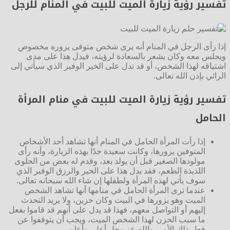
تفسير رؤية زيارة الميت للبيت في المنام للرجل
إذا رأى الرجل في المنام أنه يرى شخص متوفى يزوره مخصوص
ويجلس معه وكان يشعر بالسعادة لرؤيته، فيدل هذا على مدى
اشتياقه لهذا الشخص، أو قد تدل على الخير الوفير الذي سيأتي إلى
الرائي بإذن الله تعالى.
تفسير رؤية زيارة الميت للبيت في منام المرأة
الحامل
إذا رأت المرأة الحامل في المنام أنها تشاهد أحد الأشخاص
المتوفين يزورها، وكانت سعيدة جدًا بهذه الزيارة، وأنه رأى
مولودها الصغير قبل أن يولد بعد، وقدم له بعض من الحلوى
اللذيذة الطعم، فقد يدل هذا على الخير والرزق الوفير الذي
سوف يأتي لهذه المرأة ولطفلها إن شاء الله سبحانه تعالى.
عندما ترى المرأة الحامل في منامها أنها تشاهد الشخص
الميت وهو يزورها في البيت وكان حزين، ولا يريد التحدث
إليهم أو التواصل معهم، فهذا قد يدل على أنهم قد قاموا بفعل
ما سبب الحزن لهذا الشخص الميت، ويجب أن يتوقفوا عن
فعل ذلك الأمر، والله عز وجل أعلى وأعلم.