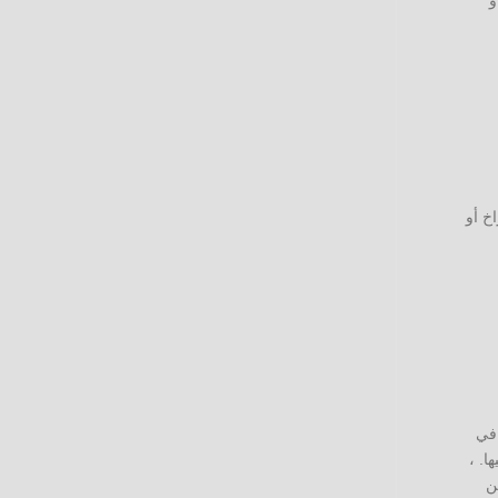
و
خ أو
 في
ا. ،
ن