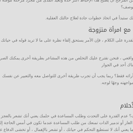
المرجح أن يصبح هذا الإحباط أكثر حدة وبعيد المدى من مجرد مرحلة مؤقتة أ
لوصف؟
نك ستبدأ في اتخاذ خطوات جادة لعلاج حالتك العقلية.
مع امرأة متزوجة
قدرة على الكلام ، فإن الأمر يستحق إلقاء نظرة على ما لا تريد قوله في حياتك
 واقعي ، فنحن نقترح عليك التخلص من هذه المشاعر بطريقة أخرى.يمكنك الصرا
ناك أحد في الجوار
رائه فقط؟ ربما يجب أن تجرب طريقة أخرى للتواصل معه والتعبير عن نفسك
اجهته وجهًا لوجه.
حلام
ات؟ عدم القدرة على التحدث وطلب المساعدة في حلمك يعني أنك تشعر بالعجز
و العار أو تدمير الذات تمنعك من طلب المساعدة عندما تكون في أمس الحاجة إليه
ا يعني أنك لا تستطيع التحكم في حياتك ، أو تشعر بالإهمال ، أو تخشى الدفاع ع