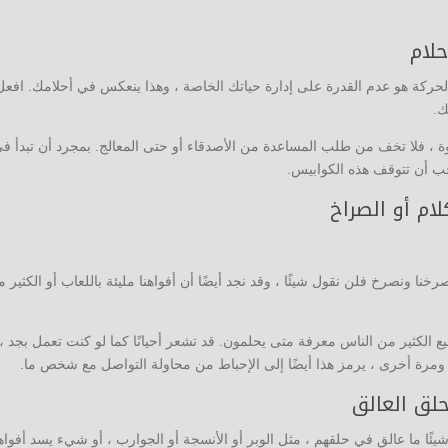
حلام
لحركة هو عدم القدرة على إدارة حياتك الخاصة ، وهذا ينعكس في أحلامك. افعل
ك.
ة ، فلا تخف من طلب المساعدة من الأصدقاء أو حتى المعالج. بمجرد أن تبدأ ف
ب أن تتوقف هذه الكوابيس.
ام أو الصراخ
صرخنا ونصرخ فلن نقول شيئًا ، وقد نجد أيضًا أن أفواهنا مليئة باللعاب أو الكثير 
يع الكثير من الناس معرفة متى يحلمون. قد تشعر أحيانًا كما لو كنت تعمل بجد ،
ة ​​أخرى ، يرمز هذا أيضًا إلى الإحباط من محاولة التواصل مع شخص ما.
حلق العالق
يئًا ما عالق في حلقهم ، مثل الوبر أو الأنسجة أو الجوارب ، أو شيء يسد أفواه