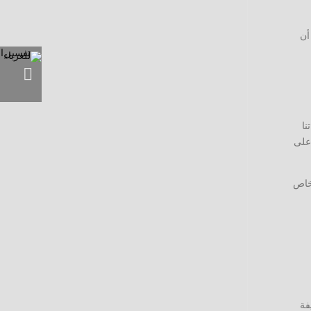
أن
نا
 على
شخاص
فة