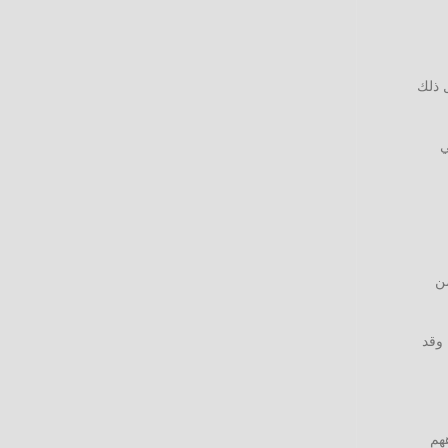
 ذلك
ي
من
 وقد
هم