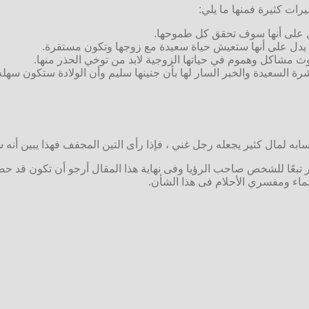
يرات كثيرة فمنها ما يلي:
يدل على أنها سوف تحقق كل طموحها.
هذا يدل على أنها ستعيش حياة سعيدة مع زوجها وتكون مستقرة.
ث مشاكل وهموم في حياتها الزوجية لابد من توخي الحذر منها.
ة السعيدة والخبر السار لها بأن جنينها سليم وأن الولادة ستكون سهله
سابه لمال كثير يجعله رجل غني ، فإذا رأى التين المجفف فهذا يبين أ
اسير تبعًا للشخص صاحب الرؤيا وفى نهاية هذا المقال أرجو أن تكون قد
لماء ومفسري الأحلام فى هذا الشأن.