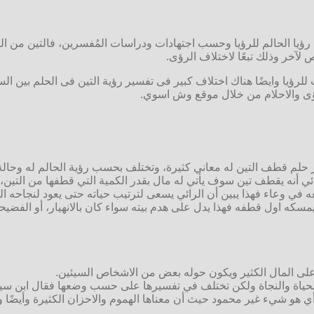
يا الحالم للرؤيا وحسب اجتهادات ودراسات المُفسرين، فالتين من الفاك
لآخر وذلك تبعًا لاختلاف الرؤى.
ؤيا وايضًا هناك اختلاف كبير فى تفسير رؤية التين فى الحلم بين السيد
رؤى والاحلام من خلال موقع وش اسوي.
سير حلم قطف التين له معاني كثيرة، وتختلف بحسب رؤية الحالم له وحال
 أنه يقطف تين سوف يأتي له مال بقدر الكمية التي قطفها من التين، 
 في وعاء فهذا يبين أن الرائي يسعى لترتيب حياته حتى يعود لنجاحه ا
ه اول قطفه فهذا يدل على هدم بيته سواء كان بالانهيار، أو الفضيحة و
على المال الكثير ويكون حوله بعض من الاشخاص السيئين.
الحياة والنجاة ولكن تختلف في تفسيرها على حسب وضعها فقال ابن سيري
رأي هو شيء غير محمود حيث أن معناها الهموم والاحزان الكثيرة وأيضًا