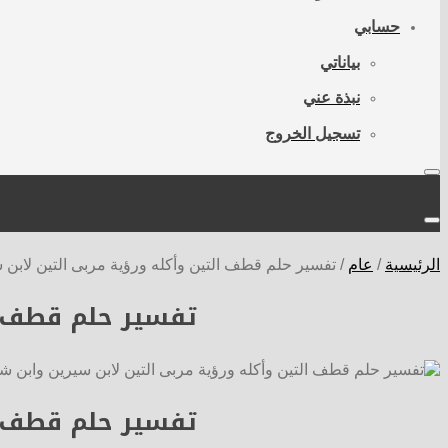
حسابي
بياناتي
نبذة عني
تسجيل الخروج
الرئيسية
/
عام
/
تفسير حلم قطف التين وأكله ورؤية مربى التين لابن 
تفسير حلم قطف ا
تفسير حلم قطف ا