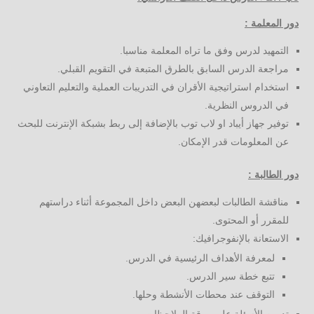
دور المعلمة :
التمهيد لدرس وفق ما تراه المعلمة مناسبا.
مراجعة الدرس السابق بالطرق المتبعة في التقويم القبلي.
استخدام استراتيجية الأقران في التدريبات العملية والتعليم التعاوني
في الدروس النظرية.
توفير جهاز أيباد او لاب توب بالإضافة إلى ربط بشبكة الإنترنت للبحث
عن المعلومات قدر الإمكان.
دور الطالبة :
مناقشة الطالبات لبعضهن البعض داخل المجموعة أثناء دراستهم
للمقرر أو المحتوى.
الاستعانة بالإنفوجرافيك:
لمعرفة الأهداف الرئيسية في الدرس.
تتبع خطة سير الدرس.
التوقف عند محطات الأنشطة وحلها.
تدوين الأسئلة على ورقة الملاحظات.