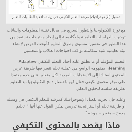
تفعيل (الإنفوجرافيك) مرشد التعلم التكيفي في زيادة دافعية الطالبات للتعلم
مع ثورة التكنولوجيا والتطور السريع في مجال تقنية المعلومات والبيانات
توجهت الدراسات التعليمية والأكاديمية إلى إيجاد مقترحات تستفيد من
هذا التطور في تحسين مستوى وطرق التعليم فأتيحت الفرص لإنشاء
بيئة تعليمية شبة متكاملة تواكب احتياجات الطلاب والمتعلمين.
التعليم المؤقلم أو ما يطلق عليه أحيانا التعلم التكيفي
Adaptive
learning
، بمفهومه الواسع هي عملية تعلم تتغير فيها طريقة عرض
المحتوى استنادا إلى الاستجابات الفردية لكل متعلم على حده معتمدا
على توفر محتوى تكيفي فعال فهو باختصار دمج التكنولوجيا مع التعليم
بطريقة سلسة لتحقيق التعلم.
وعليه فإن تجربة تفعيل الإنفوجرافيك كمرشد للتعلم التكيفي هي وسيلة
أو طريقة تعلم أو استراتيجية تدريس يمكن القول عنها أنها ” تعليم
مدمج – متغير – موجه “.
ماذا يقصد بالمحتوى التكيفي