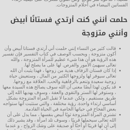
الفساتين البيضاء في أحلام المتزوجات.
حلمت أنني كنت أرتدي فستانًا أبيض
وأنني متزوجة
قالت كثير من النساء إنني حلمت أني أرتدي فستانا أبيض وأن
أكون متزوجة ، وبحسب الوصف في كتاب التفسير فإن تفسير
هذه الرؤية هو أن هذا شيء عظيم للمرأة المتزوجة ، والله
تعالى سيهيئ الأمور والفرص. لها على ما يصلح لها.
إذا كان فستان الزفاف هدية من زوجها ، فهذا يثبت أن الله
تعالى سيوفر لها ولزوجها الكثير من المال ، وستعيش حياة
زوجية سعيدة وتنعم بالرفاهية والحب. العلاقة مع زوجها.
قد يكون لهذا أيضًا معنى أن الله سوف يصالح هذه السيدة معها
، وستوفر لها الستر والتقوى والعفة ، وسوف يهديها الله إلى
طريق مستقيم ، ولكن عندما لا تقبل المرأة المتزوجة بشكل
أساسي ارتداء واحدة. رؤية مختلفة ، والتي ستثبت أنها ستواجه
بعض الفخاخ في حياتها الخاصة في الحياة القادمة.
تشتري المرأة المتزوجة ثوبًا أبيض بنفسها ، مما يدل على أن
الله تعالى سيحملها قريبًا ، وسوف تلد امرأة ، وقد يشير ذلك
إلى أن لها قريبًا أو أختًا أو صديقة على وشك الزواج ، و عندما