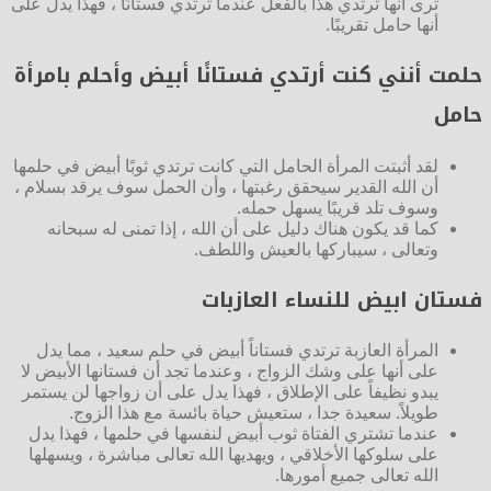
ترى أنها ترتدي هذا بالفعل عندما ترتدي فستانًا ، فهذا يدل على
أنها حامل تقريبًا.
حلمت أنني كنت أرتدي فستانًا أبيض وأحلم بامرأة
حامل
لقد أثبتت المرأة الحامل التي كانت ترتدي ثوبًا أبيض في حلمها
أن الله القدير سيحقق رغبتها ، وأن الحمل سوف يرقد بسلام ،
وسوف تلد قريبًا يسهل حمله.
كما قد يكون هناك دليل على أن الله ، إذا تمنى له سبحانه
وتعالى ، سيباركها بالعيش واللطف.
فستان ابيض للنساء العازبات
المرأة العازبة ترتدي فستاناً أبيض في حلم سعيد ، مما يدل
على أنها على وشك الزواج ، وعندما تجد أن فستانها الأبيض لا
يبدو نظيفاً على الإطلاق ، فهذا يدل على أن زواجها لن يستمر
طويلاً. سعيدة جدا ، ستعيش حياة بائسة مع هذا الزوج.
عندما تشتري الفتاة ثوب أبيض لنفسها في حلمها ، فهذا يدل
على سلوكها الأخلاقي ، ويهديها الله تعالى مباشرة ، ويسهلها
الله تعالى جميع أمورها.