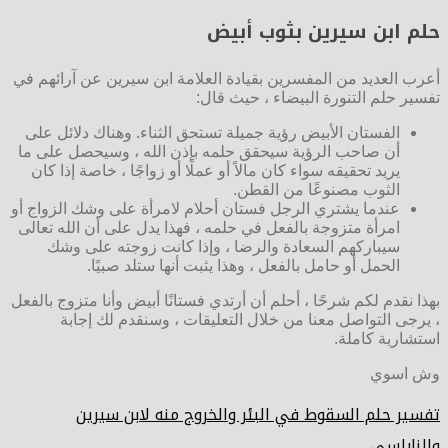
حلم ابن سيرين بثوب أبيض
أعرب العديد من المفسرين بقيادة العلامة ابن سيرين عن آرائهم في
تفسير حلم التنورة البيضاء ، حيث قال:
الفستان الأبيض رؤية جميلة تستحق الثناء. وهناك دلائل على
أن صاحب الرؤية سيحقق حلمه بإذن الله ، وسيحصل على ما
يريد تحقيقه سواء كان مالاً أو عملًا أو زواجًا ، خاصة إذا كان
الثوب مصنوعًا من القطن.
عندما يشتري الرجل فستان أحلام لامرأة على وشك الزواج أو
امرأة متزوجة بالفعل في حلمه ، فهذا يدل على أن الله تعالى
سيباركهم السعادة والرضا ، وإذا كانت زوجته على وشك
الحمل أو حامل بالفعل ، وهذا يثبت أنها ستلد صبيًا.
بهذا نقدم لكم شرحًا ، أحلم أن أرتدي فستانًا أبيض وأنا متزوج بالفعل
، يرجى التواصل معنا من خلال التعليقات ، وسنقدم لك إجابة
استشارية كاملة.
وش اسوي
تفسير حلم السقوط في البئر والخروج منه لابن سيرين
والنابلسي