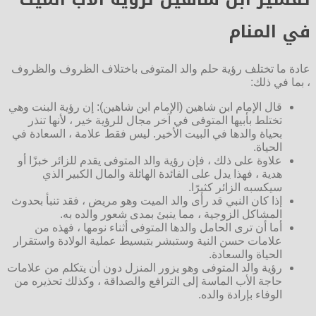
في المنام
عادة ما تختلف رؤية حلم والد المتوفى باختلاف الظروف والظروف
، بما في ذلك:
قال الإمام ابن شاهين (الإمام ابن شاهين): إن رؤية البنت وهي
تختلط بأبيها المتوفى في آخر مجال للرؤية خير ، لأنها تنذر
بحياة والدها في البيت الأخير. ليس فقط علامة ، السعادة في
الحياة.
علاوة على ذلك ، فإن رؤية والد المتوفى يقدم للزائر خبزًا أو
هدية ، فهذا يدل على الفائدة الهائلة والمال الكبير الذي
سيكسبه الزائر كثيرًا.
إذا كان النبي قد رأى والد الميت وهو مريض ، فقد تنبأ بحدوث
المشاكل الزوجية ، مما ينبئ بمدى شعور والده به.
أما أن ترى الحامل والدها المتوفى أثناء نومها ، فهذه من
علامات حسن النية وستبشر بتبسيط عملية الولادة واستقرار
الحياة والسعادة.
رؤية والد المتوفى وهو يزور المنزل دون أن يتكلم من علامات
حاجة الأب الماسة إلى الترافع والصداقة ، وكذلك تحذيره من
الوفاء بإرادة والده.