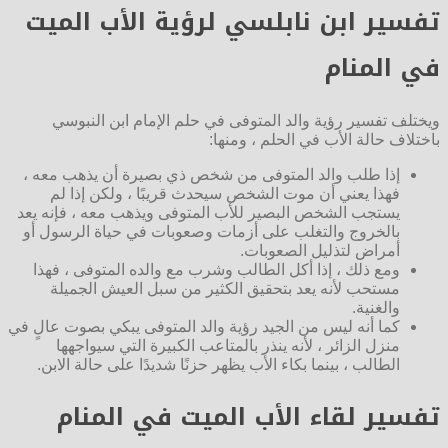
تفسير ابن نابلسي لرؤية الأب الميت
في المنام
ويختلف تفسير رؤية والد المتوفى في حلم الإمام ابن النبوسي
باختلاف حالة الأب في الحلم ، ومنها:
إذا طلب والد المتوفى من شخص ذي بصيرة أن يذهب معه ،
فهذا يعني أن موت الشخص سيحدث قريبًا ، ولكن إذا لم
يستجب الشخص البصير للأب المتوفى ويذهب معه ، فإنه يعد
بالخروج والتغلب على أزمات وصعوبات في حياة الرسول أو
أمراض لتذليل الصعوبات.
ومع ذلك ، إذا أكل الطالب وشرب مع والده المتوفى ، فهذا
مستحب لأنه يعد بتحقيق الكثير من سبل العيش الجميلة
والغنية.
كما أنه ليس من الجيد رؤية والد المتوفى يبكي بصوت عالٍ في
منزل الزائر ، لأنه ينذر بالمتاعب الكبيرة التي سيواجهها
الطالب ، بينما بكاء الأب يظهر حزنًا شديدًا على حالة الابن.
تفسير لقاء الأب الميت في المنام