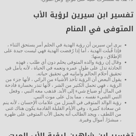
تفسير ابن سيرين لرؤية الأب
المتوفى في المنام
يرى ابن سيرين أن رؤية الهدية في الحلم أمر يستحق الثناء ،
فإذا قُبلت الهدية ، أما إذا رُفضت الهدية فهي ليست جيدة على
الإطلاق ، ومنها:
وقال إن رؤية والده المتوفى يحلم دون أي طلب ، فهذه
الحادثة تدل على طول عمره ونعمه في الحياة ، لأنه يأمل في
تحقيق أحلام الحالم وأمانيه في تحقيق حياته.
يقول البعض أن الرؤية تأخذ الأشياء من الرائي ، لأنها جزء من
الرؤية ، فهي تحمل الكثير من الشر ، لأنها تنذر بخسارة فادحة
في المال أو ضياع شيء إلى الأبد. فذهب معه النبي ، وفعل
النبي الشيء نفسه ، مما يدل على موت النبي.
رؤية الوالد المتوفى في المنزل من علامات الإحسان ، لأنه ينم
عن سعادة كبيرة ، وفي الأيام القليلة القادمة يكون هناك غنى
من اللطف ، ويجد الطالب أنه يحمل الأب المتوفى على ظهره
، مبشرًا. أموال وفيرة.
تفسير ابن شاهين لرؤية الأب الميت