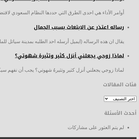
أوامر الأداء هي احدى الطرق التي حددها النظام السعودي لاقتضاء ا
رساله اعتذر عن الابتعاث بسبب الجمال
يقال ان هذه الرساله (ايميل أرسله احد الطلبه بمدينة سياتل للم
لماذا زوجي يجعلني أنزل كثير وتثيرهُ شهوتي؟
لماذا زوجي يجعلني أنزل كثير وتثيرهُ شهوتي؟ ‏يجب أن نفهم سيك
فئات المقالات
فئات
المقالات
أحدث الأسئلة
لم يتم العثور على مشاركات