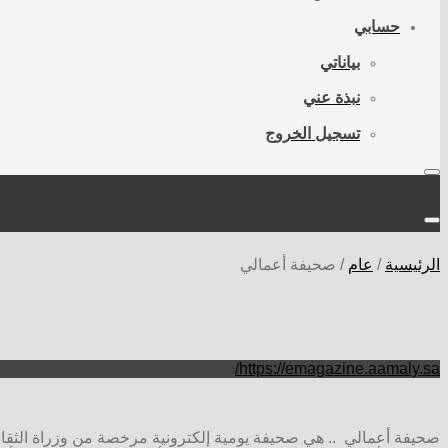
حسابي
بياناتي
نبذة عني
تسجيل الخروج
الرئيسية
/
عام
/
صحيفة أعمالي
https://emagazine.aamaly.sa/
صحيفة أعمالي .. هي صحيفة يومية إلكترونية مرخصة من وزراة الثقاف