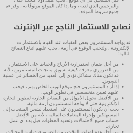
قبل التسجيل في أي موقع ، يجب عليك أولاً البحث عنه ،
والترخيص الذي لديه ، وما إذا كان الموقع موثوقًا به ، وقراءة
جميع شروط الموقع.
نصائح للاستثمار الناجح عبر الإنترنت
قد يواجه المستثمرون بعض العقبات عند القيام بالاستثمارات
الإلكترونية ، ولتجنب الوقوع في أزمة ، يجب عليهم اتباع النصائح
التالية:
من أجل ضمان استمرارية الأرباح والحفاظ على الاستثمار ،
من الضروري معرفة كيفية تسويق منتجات المستثمرين ، لأنه
قد تكون هناك مشاكل تؤدي إلى العديد من الخسائر في عملية
التسويق.
إذا أراد المستثمرون فتح موقع الويب الخاص بهم ، فيجب
عليهم تعيين متخصصين في تطوير الويب.
من الأفضل تحويل الأموال من النفقات الجارية لتطوير التجارة
الإلكترونية حتى لا يواجه المستثمرون أزمة مالية.
يجب أن يكون المستثمرون على استعداد لشحن المنتجات إلى
المستهلكين وإجراء المعاملات المالية ، لأنه من الأفضل
حساب جميع الاحتمالات وتحديد الخطوات قبل بدء أي عمل
تجاري.
من أجل عدم إضاعة الوقت ، من الضروري دراسة المجالات