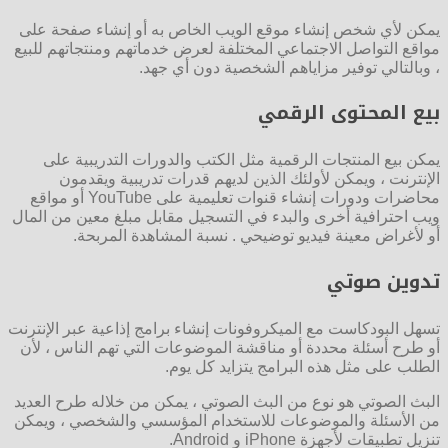
يمكن لأي شخص إنشاء موقع الويب الخاص به أو إنشاء صفحة على
مواقع التواصل الاجتماعي المختلفة لعرض خدماتهم ومنتجاتهم للبيع
، وبالتالي توفير مزاياهم الشخصية دون أي جهد.
بيع المحتوى الرقمي
يمكن بيع المنتجات الرقمية مثل الكتب والدورات التدريبية على
الإنترنت ، ويمكن لأولئك الذين لديهم قدرات تدريبية ويقدمون
محاضرات ودورات إنشاء قنوات تعليمية على YouTube أو مواقع
ويب احترافية أخرى والبدء في التسجيل مقابل مبلغ معين من المال
أو لأغراض معينة فيديو توضيحي . نسبة المشاهدة المربحة.
تدوين صوتي
تسهل البودكاست مع الميكروفونات إنشاء برامج إذاعية عبر الإنترنت
أو طرح أسئلة محددة أو مناقشة الموضوعات التي تهم الناس ، لأن
الطلب على مثل هذه البرامج يتزايد كل يوم.
البث الصوتي هو نوع من البث الصوتي ، يمكن من خلاله طرح العديد
من الأسئلة والموضوعات للاستخدام المؤسسي والشخصي ، ويمكن
تنزيل تطبيقات لأجهزة iPhone و Android.