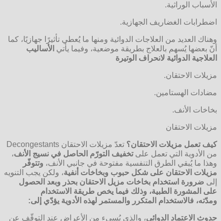
الأسباب الوراثية.
اضطرابات الغضاريف الجهازية.
وهناك العديد من العلاجات الدوائية ومنها ما يُعطي تأثيرًا جهازيًا، كما
أنّ بعضها يُسهم بالعلاج بطريقة موضعية، وفيما يأتي
الأساليب
العلاجية الدوائية لانحراف الوتيرة
مزيلات الاحتقان.
مضادات الهستامين.
بخاخات الأنف.
مزيلات الاحتقان
كيف تعمل مزيلات الاحتقان؟
تعدّ مزيلات الاحتقان Decongestants
من الأدوية التي تعمل على
تخفيف التورّم الحاصل في نسيج الأنف
،
وهذا ما يُبقي الطرق التنفسية مفتوحة في جانبي الأنف،
وتتوفّر
مزيلات الاحتقان على شكل حبوب وبخاخات أنفية
، ولكن يجب التنويه
إلى
ضرورة استخدام بخاخات مزيل الاحتقان بحذر وبعد الحصول
على المشورة الطبية، وذلك فيما يخص طريقة الاستخدام
ومدّته،
فالاستخدام المتكرر والمستمر لهذه الأدوية يؤدّي إلى
:
حدوث الاعتماد الدوائي
، والذي يُسيء من الأعراض عند التوقّف عن