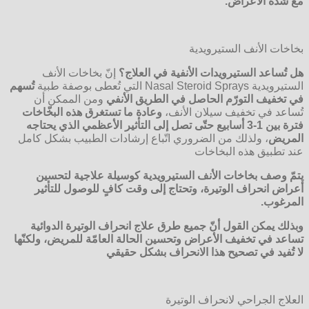
مع شدّة الأعراض
.
بخاخات الأنف الستيرويدية
هل تُساعد الستيرويدات الأنفية في العلاج؟
إنّ بخاخات الأنف
الستيرويدية Nasal Steroid Sprays التي تُعطى بوصفة طبية
تُسهم
في تخفيف التورّم الحاصل في الطريق الأنفي
ومن الممكن أن
تُساعد في تخفيف سيلان الأنف،
وعادة ما تستغرق هذه البخّاخات
فترة بين 1-3 أسابيع حتّى تصل إلى التأثير الأعظمي الذي يحتاجه
المريض
، ولذلك من الضروري اتّباع إرشادات الطبيب بشكل كامل
عند تطبيق هذه البخاخات
يتمّ وصف بخاخات الأنف الستيرويدية كوسيلة علاجية لتحسين
أعراض انحراف الوتيرة، وتحتاج إلى وقت كافٍ للوصول للتأثير
المرغوب
.
وبذلك يمكن القول أنّ جميع طرق علاج انحراف الوتيرة الدوائية
تساعد في تخفيف الأعراض وتحسين الحالة العامّة للمريض، ولكنّها
لا تُفيد في تصحيح هذا الانحراف بشكل حقيقي
العلاج الجراحي لانحراف الوتيرة