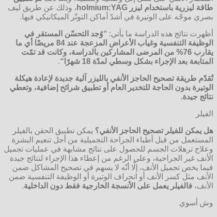
طاقة ليزرية باستخدام ليزر
holmium:YAG
، وذلك عن طريق ليف
بصري موجّه على الوتيرة في أشدّ أماكن التوتّر الميكانيكي فيها.
أظهرت نتائج هذه الدراسة ما يأتي:
“
وُجد التحسّن المستقر في
الوظيفة التنفسية وغياب الأعراض المزعجة عند 84 مريضًا أي ما
يقارب 76% من المرضى المشاركين بالدراسة، وكانت قد تمّت
المتابعة بعد الإجراء بشكل وسطي لمدّة 18 شهرًا
“
.
تُقدّم طريقة تصحيح الحاجز الأنفي بالليزر آلية جديدة لإعادة هيكلة
الوتيرة بدون الحاجة للتخدير العام أو تطبيق شرائح إضافية، وتعطي
نتائج جيدة
.
الفيلر
هل يمكن للفيلر تصحيح الحاجز الأنفي؟
يمكن تطبيق الحقن بالفيلر
المستعمل من قبل أطباء الجراحة التجميلية من أجل تنعيم البشرة
وعلاج ترهلات الجسم للحصول على نتائج مشابهة في عمليات تجميل
الأنف غير الجراحية، وعلى الرغم من إعطاء هذا الإجراء لنتائج جيدة
فيما يخص تجميل الأنف، إلّا أنّه لا يسهم في تصحيح المشاكل ضمن
الأنف مثل كسر الأنف أو انحراف الوتيرة أو الوظيفة التنفسية ضمن
الأنف،
فالفيلر يعمل على الأنسجة الخارجية فقط دون الداخلية
.
وش أسوي