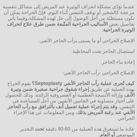
عندما تؤدّي مشكلة انحراف الوتيرة عند المريض إلى مشاكل تنفسية
مزعجة كالشخير أو توقف التنفس أثناء النوم، فإنّ الجراحة يمكن أن
تكون مستطبّة من أجل الوصول إلى حل لهذه المشكلة،وفيما يأتي
تفاصيل بعض
الأساليب الجراحية المتّبعة ضمن طرق علاج انحراف
الوتيرة الجراحية
:
الإصلاح الجراحي أو ما يسمى برأب الحاجز الأنفي.
استئصال الحاجز تحت المخاطية.
إعادة بناء الحاجز.
الإصلاح الجراحي -رأب الحاجز الأنفي-
كيف تُجرى عملية رأب الحاجز الأنفي
Septoplasty
؟
يقوم الجراح
بهذه العملية عن طريق
إجراء شقوق جراحية صغيرة ضمن وتيرة
الأنف
وإزالة الأنسجة العظمية أو الغضروفية الزائدة، وذلك للحصول
على أحياز متساوية في الجانبين الأنفيين من أجل المساعدة في
التنفس،
وقد يتم إجراء عملية تجميل أنف بالترافق مع رأب الحاجز
الأنفي عند رغبة المريض بذلك
، ومن المعلومات عن هذا الإجراء
الجراحي
عادة ما تستغرق هذه العملية من 60-90 دقيقة
تحت
التخدير
الموضعي
أو العام
.