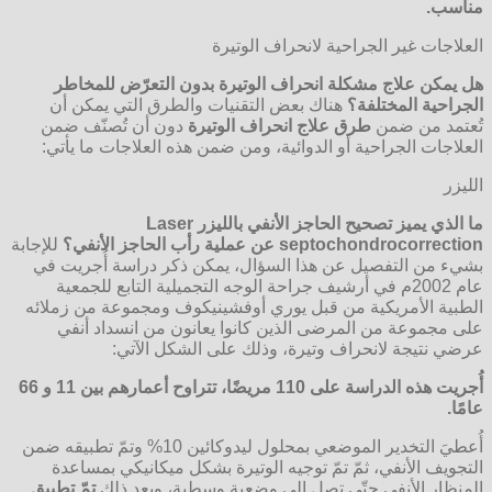
مناسب
.
العلاجات غير الجراحية لانحراف الوتيرة
هل يمكن علاج مشكلة انحراف الوتيرة بدون التعرّض للمخاطر
الجراحية المختلفة؟
هناك بعض التقنيات والطرق التي يمكن أن
تُعتمد من ضمن
طرق علاج انحراف الوتيرة
دون أن تُصنّف ضمن
العلاجات الجراحية أو الدوائية، ومن ضمن هذه العلاجات ما يأتي:
الليزر
ما الذي يميز تصحيح الحاجز الأنفي بالليزر
Laser
septochondrocorrection
عن عملية رأب الحاجز الأنفي؟
للإجابة
بشيء من التفصيل عن هذا السؤال، يمكن ذكر دراسة أُجريت في
عام 2002م في أرشيف جراحة الوجه التجميلية التابع للجمعية
الطبية الأمريكية من قبل
يوري أوفشينيكوف ومجموعة من زملائه
على مجموعة من المرضى الذين كانوا يعانون من انسداد أنفي
عرضي نتيجة لانحراف وتيرة، وذلك على الشكل الآتي:
أُجريت هذه الدراسة على 110 مريضًا، تتراوح أعمارهم بين 11 و 66
عامًا
.
أُعطيَ التخدير الموضعي بمحلول ليدوكائين 10% وتمّ تطبيقه ضمن
التجويف الأنفي، ثمّ تمّ توجيه الوتيرة بشكل ميكانيكي بمساعدة
المنظار الأنفي حتّى تصل إلى وضعية وسطية، وبعد ذلك
تمّ تطبيق