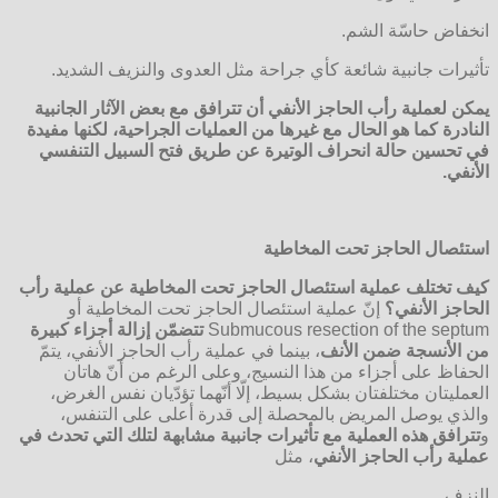
انخفاض حاسّة الشم.
تأثيرات جانبية شائعة كأي جراحة مثل العدوى والنزيف الشديد.
يمكن لعملية رأب الحاجز الأنفي أن تترافق مع بعض الآثار الجانبية
النادرة كما هو الحال مع غيرها من العمليات الجراحية، لكنها مفيدة
في تحسين حالة انحراف الوتيرة عن طريق فتح السبيل التنفسي
الأنفي
.
استئصال الحاجز تحت المخاطية
كيف تختلف عملية استئصال الحاجز تحت المخاطية عن عملية رأب
الحاجز الأنفي؟
إنّ عملية استئصال الحاجز تحت المخاطية أو
Submucous resection of the septum
تتضمّن إزالة أجزاء كبيرة
من الأنسجة ضمن الأنف
، بينما في عملية رأب الحاجز الأنفي، يتمّ
الحفاظ على أجزاء من هذا النسيج، وعلى الرغم من أنّ هاتان
العمليتان مختلفتان بشكل بسيط، إلّا أنّهما تؤدّيان نفس الغرض،
والذي يوصل المريض بالمحصلة إلى قدرة أعلى على التنفس،
و
تترافق هذه العملية مع تأثيرات جانبية مشابهة لتلك التي تحدث في
عملية رأب الحاجز الأنفي
، مثل
النزف.