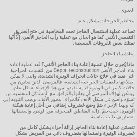
العدوى.
مخاطر الجراحات بشكل عام.
تساعد عملية استئصال الحاجز تحت المخاطية في فتح الطريق
التنفسي الأنفي كما هو الحال مع عملية رأب الحاجز الأنفي، إلّا أنّها
تمتلك بعض الفروقات البسيطة
.
إعادة بناء الحاجز
ماذا يُجرى خلال عملية إعادة بناء الحاجز الأنفي؟
تُعد عملية إعادة
بناء الحاجز الأنفي Septal reconstruction من التقنيات الجراحية
التي
تفيد في علاج حالات انحراف الوتيرة الشديدة
، والتي لا يمكن
إصلاحها بالعمليات الجراحية السابقة، فالمرضى الذين يعانون من
حالات كسر في الوتيرة قد يستفيدوا من هذا الإجراء بشكل عام،
ويمكن لهؤلاء المرضى أن يعانوا بالترافق مع المشاكل التنفسية من
تشوّه واضح في شكل الأنف كانحراف محور الأنف، ويجب التنويه إلى
أنّه وبهذا الإجراء
يتمّ وضع غضروف إضافي من أجل إعادة هيكلة
الوتيرة
، حيث تتمّ إزالة المناطق المنحرفة من الوتيرة واستبدالها
بغضاريف ذاتية مناسبة
تتضمّن عملية إعادة بناء الحاجز إزالة أجزاء بشكل كامل من
غضروف الوتيرة واستبدالها بغضروف ذاتي من المريض بشكل