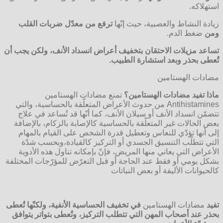
استهلاكه.
زيادة النشاط والعصبية، حيث إنّها
ترفع من معدّل ضربات القلب
ومن
ضغط الدم.
تساعد مزيلات الاحتقان بتخفيف أعراض انسداد الأنف، ولكن يجب أن
تُعطى بحذر وبعد استشارة الطبيب
.
مضادات الهستامين
ماذا تفيد مضادات الهستامين؟
تمنع مضادات الهستامين
Antihistamines من حدوث الأعراض المتعلّقة بالحساسية، والتي
تتضمّن انسداد الأنف أو سيلان الأنف، كما أنّها قد تُساعد في علاج
بعض الحالات غير المتعلّقة بالحساسية كالإصابة بالزكام، بالإضافة
إلى أنها تؤدّي للنعاس وتعطيل قدرة الشخص على القيام بالمهام
التي تتطلّب التنسيق الجسدي أو التركيز كالقيادة،وبحسب شدّة
الأعراض التي يعاني منها المريض، فإنّ بإمكانه تناول هذه الأدوية
بشكل يومي أو فقط عند الحاجة أو قبل التعرّض للمؤرّجات المختلفة
كالحيوانات الأليفة أو بعض النباتات
تفيد
مضادات الهستامين
في تخفيف الحساسية الأنفية، ولكنّها تُعطى
بحذر عند أصحاب المهن التي تتطلب التركيز، وتُعطى بتواتر يتوافق