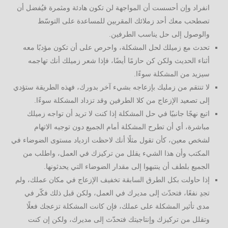
انفراد وإن أحسست أن المواجهة لن تكون هادئة ومثمرة فيُفضل أن
تصطحب معك أحد زملائك المقربين للمساعدة على التوسّط
والوصول إلى حل يناسب الطرفين.
تحدث مع زميلك لحل المشكلة، واحرص على أن تكون مؤدبًا معه
أثناء الحديث ولكن كن حازمًا أيضًا، فإذا شعر زميلك أنك تهاجمه
سيزيد من المشكلة سوءًا.
لا تنتقم من زمليك بإزعاجه بشيء آخر بدورك، فهذه الطريقة ستؤدي
إلى تصعيد الإزعاج من كلا الطرفين وقد تزداد المشكلة سوءًا.
اتبع نهجًا جانبيًا في حل المشكلة إذا كنت لا تريد أن تواجه زميلك
مباشرة، أي أن تطرح المشكلة أمام الجميع دون توجيه الاتهام
لشخص معين، كأن تقول مثلًا أنك لاحظت ازدياد مستوى الضوضاء في
المكتب وأن هذا الشيء يقلل من تركيزك في العمل، واطلب من
الجميع بلطف أن ينتبهوا إلى مقدار الضوضاء التي يحدثونها.
إذا حاولت بكل الطرق السابقة تخفيف الإزعاج في مكان عملك، ولم
تجدِ نفعًا، فتحدّث إلى مديرك في العمل، ولكن قبل ذلك فكّر في
مدى تأثير المشكلة على عملك، فإن كانت المشكلة تزعجك فعلًا
وتقلل من تركيزك وإنتاجيتك فتحدّث إلى مديرك، ولكن إن كنت