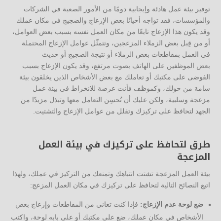
توفير بيئة عمل هادئة وإيجابية دومًا من الأمور الصعبة في الشركات
والمؤسسات، فقد تواجه أحيانًا بعض الإزعاج والضجيج في مكان عملك
وقد يكون هذا الإزعاج نابعًا من مكان العمل نفسه بسبب بعض العوامل،
أو من قِبل بعض الزملاء المزعجين، وتتمثّل عوامل الإزعاج المحتملة
في العمل بمقاطعات بعض الزملاء أو نتيجة الضجيج أو حديث
بعض الموظفين على الهاتف بصوت مرتفع، وقد يكون الإزعاج بسبب
الفوضى على مكتبك أو تعاملك مع بعض الأشخاص الذين يخلقون بيئة
سامة من حولك، وكموظف فأنت عرضة للانخراط في بيئة عمل
مزعجة وسلبية، ولكن عليك أن تُحسِن التعامل معها وتبذل مزيدًا من
الجهد لتحافظ على تركيزك وتقلل من عوامل الإزعاج والتشتيت.
طرق لتحافظ على تركيزك في بيئة العمل
المزعجة
بيئة العمل المزعجة تشتت انتباهك وتمنعك من التركيز في عملك، ولهذا
اتبع النصائح التالية لتحافظ على تركيزك في مكان العمل المزعج:
ضع لوحة عدم الإزعاج:
فإذا كنت تعاني من المقاطعات وإزعاج بعض
الأشخاص في مكان عملك، ضع على مكتبك أو على بابه لوحة، واكتب