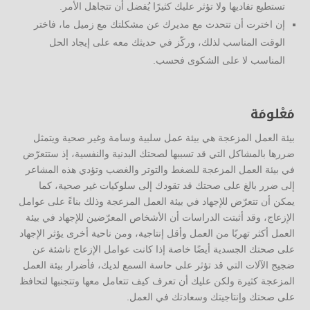
تستطيع تفاديها ولا تؤثر عليك كثيرًا يُفضل أن تتجاهل الأمر.
إن اخترت أن تتحدث مع مديرك عن مشكلتك مع زميل ما، فاختر
الوقت المناسب لذلك، وركّز في حديثك معه على إيجاد الحل
المناسب لا على الشكوى فحسب.
مَعْلومَة
بيئة العمل المزعجة هي بيئة عمل سلبية وسامة وغير صحية ويتمثل
ضررها بالمشاكل التي قد تسببها لصحتك البدنية والنفسية، إذ ستتعرّض
في بيئة العمل المزعجة للضغط والتوتر والغضب وتؤدي هذه المشاعر
إلى ضرر بالغ على صحتك قد تقودك إلى سلوكيات غير صحية، كما
يمكن أن تتعرّض للإجهاد في بيئة العمل المزعجة وذلك بناءً على عوامل
الإزعاج، وقد أثبتت الدراسات أن الأشخاص المعرّضين للإجهاد في بيئة
العمل أكثر تهربًا من العمل وأقل إنتاجية، ومن ناحية أخرى يؤثر الإجهاد
على صحتك الجسدية أيضًا خاصة إذا كانت عوامل الإزعاج ناشئة عن
ضجيج الآلات التي قد تؤثر على حاسة السمع لديك، فأضرار بيئة العمل
المزعجة كثيرة ولكن عليك أن تعرف كيف تتعامل معها وتتجنبها لتحافظ
على صحتك وإنتاجيتك وسعادتك في العمل.