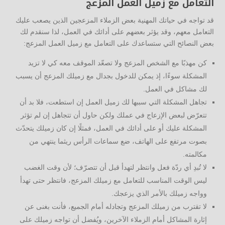
التعامل مع زميل العمل المزعج
قد تواجه في حياتك المهنية بعض الزملاء المزعجين الذين يصعب عليك
التعامل معهم، وقد يؤثر بعضهم على أدائك في العمل، لذا سنقدم لك
بعض النصائح التي ستساعدك على التعامل مع زميل العمل المزعج:
كن مهذبًا مع الشخص المزعج ولا تصعّد الموقف معه كي لا تزيد
المشكلة سوءًا، إذ يمكن للدخول بجدال مع زميلك المزعج أن يسبب
لك مشاكل في العمل.
تجاهل المشكلة التي سببها لك زميل العمل إن استطعت، فلا بد أن
تتعرّض لبعض الإزعاج في عملك ولكن حاول أن تتجاهل إن لم تؤثر
المشكلة عليك أو على أدائك في العمل، فمثلًا إن كان زميلك يتحدّث
بصوت مرتفع على الهاتف، ضع سماعات الرأس ريثما ينتهي من
مكالمته.
لا تُبدِ أي ردّة فعل وانتظر لتهدأ قبل أن تتصرّف؛ لأن وقت الغضب
ليس الوقت المناسب للتعامل مع زميلك المزعج، فانتظر حتى تهدأ
وواجه زميلك بالأمر الذي يزعجك.
لا تقترب من زميلك المزعج وتجادله أمام الجميع، فأنت بغنى عن
إثارة المشاكل أمام الزملاء الآخرين، ويُفضل أن تواجه زميلك على