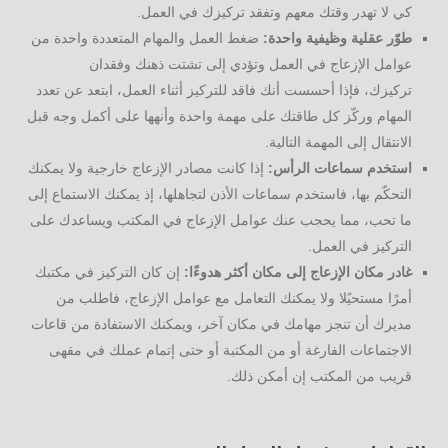
كي لا تهدر وقتك معهم وتفقد تركيزك في العمل.
طوّر عقلية وظيفية واحدة:
ضغط العمل والمهام المتعددة واحدة من
عوامل الإزعاج في العمل وتؤدي إلى تشتت ذهنك وفقدان
تركيزك،
فإذا أحسست أنك فاقد للتركيز أثناء العمل، ابتعد عن تعدد
المهام وركّز كل طاقتك على مهمة واحدة وأنهها على أكمل وجه قبل
الانتقال إلى المهمة التالية.
استخدم سماعات الرأس:
إذا كانت مصادر الإزعاج خارجية ولا يمكنك
التحكّم بها، فاستخدم سماعات الأذن لتجاهلها، إذ يمكنك الاستماع إلى
ما تحب، مما يحجب عنك عوامل الإزعاج في المكتب ويساعدك على
التركيز في العمل.
غادر مكان الإزعاج إلى مكان أكثر هدوءًا:
إن كان التركيز في مكتبك
أمرًا مستحيًلا ولا يمكنك التعامل مع عوامل الإزعاج، فاطلب من
مديرك أن تنجز مهامك في مكان آخر، ويمكنك الاستفادة من قاعات
الاجتماعات الفارغة أو من المكتبة أو حتى إتمام عملك في مقهى
قريب من المكتب إن أمكن ذلك.