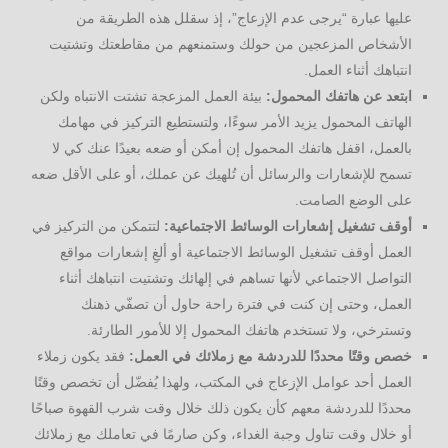
عليها عبارة “يرجى عدم الإزعاج”، إذ سقلل هذه الطريقة من
الأشخاص المزعجين من حولك وستمنعهم من مقاطعتك وتشتيت
انتباهك أثناء العمل.
ابتعد عن هاتفك المحمول:
بيئة العمل المزعجة تشتت الانتباه ولكن
الهاتف المحمول يزيد الأمر سوءًا، ولتستطيع التركيز في مهامك
بالعمل، اقفل هاتفك المحمول إن أمكن أو ضعه بعيدًا عنك كي لا
تسمح للإشعارات والرسائل أن تُلهيك عن عملك، أو على الأقل ضعه
على الوضع الصامت.
أوقف تشغيل إشعارات الوسائط الاجتماعية:
لتتمكن من التركيز في
العمل أوقف تشغيل الوسائط الاجتماعية أو ألغِ إشعارات مواقع
التواصل الاجتماعي لأنها تساهم في إلهائك وتشتيت انتباهك أثناء
العمل، وحتى إن كنت في فترة راحة حاول أن تصفّي ذهنك
وتسترخي، ولا تستخدم هاتفك المحمول إلا للأمور الطارئة.
خصص وقتًا محددًا للدردشة مع زملائك في العمل:
فقد يكون زملاء
العمل أحد عوامل الإزعاج في المكتب، ولهذا يُفضّل أن تخصص وقتًا
محددًا للدردشة معهم كأن يكون ذلك خلال وقت شرب القهوة صباحًا
أو خلال وقت تناول وجبة الغداء، وكن صارمًا في تعاملك مع زملائك