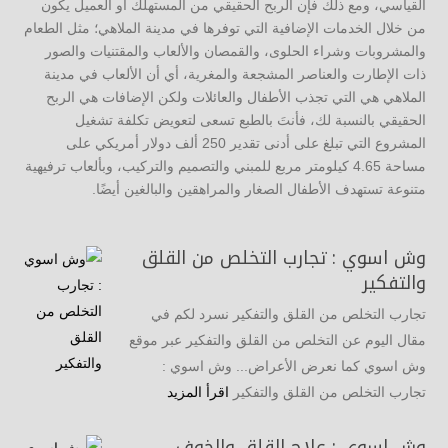
القياسي، ومع ذلك فإن الربح الحقيقي من المستهلك أو العميل يكون
من خلال الخدمات الإضافية التي توفرها في مدينة الملاهي؛ مثل الطعام
والمشروبات وشراء الحلوى، والقمصان والألعاب والمقتنيات والصور
ذات الإطارت والعناصر المشجعة والمغرية، أي أن الألعاب في مدينة
الملاهي هي التي تجذب الأطفال والعائلات ولكن الإضافات هي الربح
الحقيقي بالنسبة لك، فأنتَ بالطبع تسعى لتعويض تكلفة تشغيل
المشروع التي تبلغ على أدنى تقدير 250 ألف دولار أمريكي على
مساحة 4.65 كيلومتر مربع للمبني والتصميم والتركيب، وبألعاب ترفيهية
متنوعة تستهدف الأطفال الصغار والمراهقين والبالغين أيضًا.
وش اسوي : تجارب التخلص من القلق
والتفكير
تجارب التخلص من القلق والتفكير نسرد لكم في
مقال اليوم عن التخلص من القلق والتفكير عبر موقع
وش اسوي كما نعرض الأعراض... وش اسوي :
تجارب التخلص من القلق والتفكير
اقرأ المزيد
وش اسوي : علاج القلق والخوف