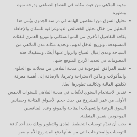
مدينة الملاهي من حيث مكانه في القطاع الصناعي ودرجة نموه
وتطوره.
تحليل السوق من التفاصيل الهامة في دراسة الجدوى ويُبنى هذا
التحليل من خلال تحليل الخصائص الديموغرافية للسكان والإحاطة
بكافة التفاصيل الأخرى من النمو السكاني والتوزيع العمري للفئات
المستهدفة، وتوزيع الدخل لديهم، وتحديد مكانة مدن الملاهي من
السياحة ومدى إقبال السياح والزوار عليها أيضًا، وستفيدك هذه
المعلومات في تحديد الأرباح المتوقع جنيها.
تقييم المرافق الموجودة في مدينة الملاهي من محلات بيع الحلوى
والمأكولات وأماكن الاستراحة وغيرها، بالإضافة إلى أهمية معرفة
تكلفتها المالية وتكاليف تطويرها أيضًا.
تقدير الاستخدام السنوي للألعاب في مدينة الملاهي للسنوات الخمس
الأولى من عمر المشروع من حيث حجم الأسواق المتاحة وخصائص
السوق النوعية والتسهيلات المتاحة والموقع وعدد المنافسين
الموجودين بنفس المنطقة.
يجب أن تقدّم توصيات التخطيط المادي والتطوير وذلك بعد أخذ كافة
التوصيات والمقترحات التي من شأنها دفع المشروع للأمام بعين