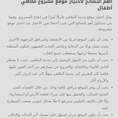
أهم النصائح لاختيار موقع مشروع ملاهي
أطفال
يمثل اختيار موقع مدينة الملاهي فارقًا كبيرًا في إنجاح المشروع، وفيما
يلي سنتناول أهم النصائح التي يجب أخذها بعين الاعتبار عند اختيار موقع
مشروعك:
يجب أن يكون الموقع قريبًا من الأنشطة والمرافق الترفيهية الأخرى
بحيث تمثل نوعًا من الدعاية وعناصر الجذب للجمهور، فتكون المنطقة
بأسرها مجمعًا ترفيهيًا يستقطب جميع الفئات.
يجب أن يكون من السهل الوصول إلى مدينة الملاهي، بحيث لا يضطر
الناس للالتواء والالتفاف والخروج عن مسارهم من أجل العثور عليها،
فكلما كان الطريق إلى مدينة الملاهي سهلًا كان عدد الزوار أكبر
والأرباح أكثر.
يجب أن يوفر الموقع مرافق كافية وذلك من خلال الاهتمام بالبنى
التحتية للمكان، والتحقق منها قبل شراء قطعة الأرض أو استئجارها،
وإلا فإن تكاليف التطوير سترتفع لاحقًا بشكل جنوني يصعب السيطرة
عليه.
يجب أن يكون الموقع مرئي لتسهّل على نفسك أمر الدعاية والإعلان،