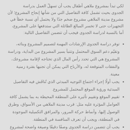
لكي تبدأ بمشروع ملاهي أطفال يجب أن تسهلّ العمل بدراسة
الجدوى بحيث تشمل كافة التفاصيل التي من شأنها إنجاح المشروع؛ لأن
مشروع مدينة الملاهي مشروع ضخم جدًا ولا يحتمل أي نسبة خطأ في
التجهيزات حتى لا تخسر المبالغ الطائلة التي ستدفعها على المشروع،
أما بالنسبة لدراسة الجدوى فيجب أن تتضمن التفاصيل التالية:
توفر دراسة الجدوى الإرشادات المهمة لتصميم المشروع وبنائه،
وتقيّم دعم السوق المحتمل وتتنبأ بسير المشروع من البداية، ودراسة
المشروع هي التي تحدد رأس المال الذي تحتاجه لإقامة مشروعك،
والنفقات المتوقعة له، والأرباح التي يمكن أن تجنيها بفترة زمنية
معينة.
يجب أولًا إجراء اجتماع التوجيه المبدئي الذي تُناقَش فيه التفاصيل
المبدئية ورؤية الموقع المحتمل للمشروع.
تقييم الموقع وتقييم تأثيره على المنطقة المحيطة به بما يشمل كافة
العوامل المؤثرة عليه مثل: قرب مدينة الملاهي من الأسواق، وطرق
الوصول إليها، وأنماط حركة المرور، والمرافق التكميلية الموجودة
في المنطقة، ويجب أن تعرف المنافسة في المنطقة.
يجب أن تتضمن دراسة الجدوى وصفًا دقيقًا وصيغة واضحة لمشروع