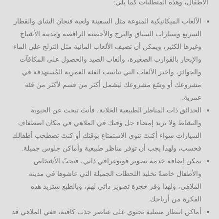
الأطفال، وهذه المتطلبات كما يلي:
الألعاب الميكانيكية المنوعة مثل السفينة ولعبة فنجان الشاي والقطار
السريع وسيارات السباق والبرج والأحصنة الراقصة ومدينة الأشباح
وغيرها الكثير، ويمكن أن تضيف الألعاب المائية مثل التزلج على الماء
والإبحار بالقوارب الصغيرة، وألعاب الصيد والحصول على المكافآت
والجوائز، واختر الألعاب التي تناسب الفئة العمرية المُستهدفة في
مشروعك أو وسّع مشروعك ليشمل أكثر من قسم لأكثر من فئة
عمرية.
الحدائق ذات المناظر الطبيعية الخلابة، فأنتَ تبحث عن الحيوية
والنشاط ولا تريد إمضاء جل وقتك في الملاهي في مكان اصطفاف
السيارات سواء أكنتَ تنوي الاستمتاع بوقتك أو كنتَ تصطحب أطفالك
فحسب، ولهذا يجب أن توفر مناظر طبيعية وأماكن جلوس جميلة.
يمكن إضافة خدمة تصوير فوتوغرافي ذاتي، فيحبّ الأشخاص
والأطفال خاصةً تخليد اللحظات الجميلة التي عاشوها في مدينة
الملاهي، ولهذا وفر حجرة تصوير ذاتي لهم، وبالطبع ستزيد هذه
الفكرة من أرباحك.
أماكن انتظار مسلية تحتوي على عناصر جذب كافية، ففي الملاهي قد