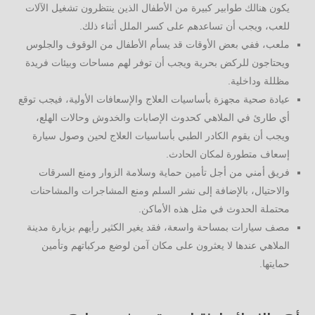
يكون هنالك طوابير كبيرة من الأطفال الذين ينتظرون تشغيل الآلات
للعب، ويجب أن تساعدهم على كسر الملل أثناء ذلك.
ملعب، ففي بعض الأوقات قد يسأم الأطفال من الوقوف والجلوس
ويحتاجون للركض بحرية ويجب أن توفر لهم مساحات وبيئات فريدة
مظللة وداخلية.
عيادة صحية مجهزة بأساسيات العلاج والإسعافات الأولية، فيجب توقع
أي طارئ في الملاهي كحدوث الإصابات والخدوش وحالات الهلع،
ويجب أن يقوم الكادر الطبي بأساسيات العلاج لحين وصول سيارة
إسعاف متطورة لمكان الحادث.
فريق أمني من أجل تأمين حماية وسلامة الزوار ومنع السرقات
والاحتيال، بالإضافة إلى نشر السلم ومنع المشاجرات والمشاحنات
محتملة الحدوث في مثل هذه الأماكن.
مصف سيارات بمساحة واسعة، فقد يغير الكثير رأيهم بزيارة مدينة
الملاهي عندها لا يعثرون على مكان آمن لوضع مركباتهم وتأمين
حمايتها.