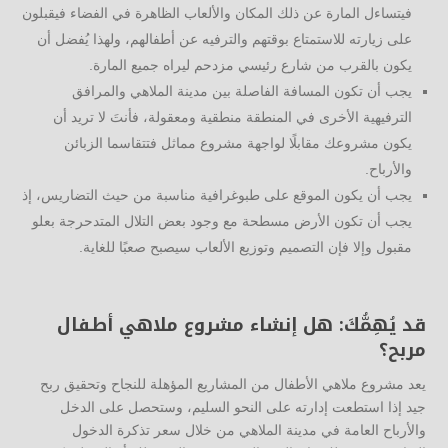
فيتساءل المارة عن ذلك المكان والألعاب الظاهرة في الفضاء فيقبلون
على زيارته للاستمتاع بوقتهم والترفيه عن أطفالهم، ولهذا يُفضل أن
يكون بالقرب من شارع رئيسي مزدحم ليراه جميع المارة.
يجب أن تكون المسافة الفاصلة بين مدينة الملاهي والمرافق
الترفيهية الأخرى في المنطقة منطقية ومعقولة، فأنتَ لا تريد أن
يكون مشروعك مقابلًا لواجهة مشروع مماثل فتتقاسما الزبائن
والأرباح.
يجب أن يكون الموقع على طبوغرافية مناسبة من حيث التضاريس، إذ
يجب أن تكون الأرض مسطحة مع وجود بعض التلال المتدحرجة بعلو
مقبول وإلا فإن التصميم وتوزيع الألعاب سيصبح صعبًا للغاية.
قد يُهِمُّكَ: هل إنشاء مشروع ملاهي أطفال
مربح؟
يعد مشروع ملاهي الأطفال من المشاريع المؤهلة للنجاح وتحقيق ربح
جيد إذا استطعت إدارته على النحو السليم، وستحصل على الدخل
والأرباح العامة في مدينة الملاهي من خلال سعر تذكرة الدخول