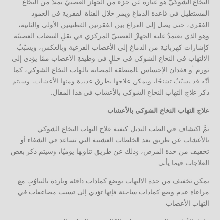
النخاعُ الشوكيّ هو عبارة عن جزء من الجهاز العصبيّ يمتدُّ من النخاع
المستطيل في قاعدة الدماغ ويمر خلال القناة الفقرية في العمود
الفقري، حتى يصل إلى الفراغ بين الفقرتين القطنيتين الأولى والثانية،
وهو الذي يعتمدُ عليه الجهازُ العصبيّ المركزي في نقلِ النبضات العصبيّة
كإشارات كهربائية من الدماغ إلى الأعصاب الفرعية وبالعكس، ويسبّبُ
الالتهاب في النخاع الشوكي في خللٍ في وظيفةِ الأعصاب ممّا يؤدي إلى
تورم أو فقدان الإحساس بالمنطقة المصابة بالتهاب النخاع الشوكي، كما
أنّه قد يسبّبُ تشنجًا، ويمكن علاجها بطرق عديدة ومنها الأعشاب، وسيتم
ذكر علاج التهاب النخاع الشوكي بالأعشاب في هذا المقال.
علاج التهاب النخاع الشوكي بالأعشاب
تمَّ اكتشاف في الطب البديل كيفية علاج التهاب النخاع الشوكي
بالأعشاب عن طريق بعد الخلطات العشبية التي تساعد في الشفاء أو
تخفيف من حدة المرض، وذلك عن طريق تناولها يوميًا، وسيتم ذكر بعض
العلاجات فيما يأتي:
يمكن تخفيف من حدة الالتهاب بوضع كمادات دافئة وباردة بالتناوُبِ مع
مراعاة عدم وضع كمادات ساخنة فإنها تؤدي إلى تسبب مضاعفات في
التهاب الأعصاب.