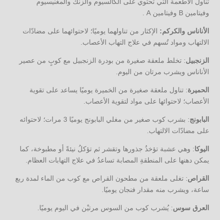
تناول الأطعمة التي تحتوي على الكالسيوم والزنك والمغنيسيوم
وفيتامين B وفيتامين A .
الأناناس والكركم
:
الإكثار من تناولهما يوميًا؛ لاحتوائهما على مضادّات
الالتهاب ومواد تُسهم في علاج التهاب الأعصاب.
الزنجبيل
: تخلط ملعقة صغيرة من بودرة الزنجبيل مع كوبٍ من عصير
الأناناس ويشرب مرتان من اليوم.
الحميرة
: تناول ملعقة صغيرة من الخميرة يوميًا يساعد على تقوية
الأعصاب؛ لاحتوائها على مواد لتقوية الأعصاب.
البابونج
: بشرب كوب صغير من مغلي البابونج يوميًا 3 مرات؛ لاحتوائه
على مضادّات الالتهاب.
اليوكا
: وهي عشبة تؤخذُ جذورها وتقشر ثم تؤكلُ نيئةً أو مطبوخة، كما
يمكن دهنها على المنطقةِ المصابة تساعدُ في علاج التهابات العظام.
القراص
: تغلى ملعقة من مطحون القراص مع كوب من الماء لمدة ربع
ساعة، ويشرب منه مقدار فنجان يوميًا.
العرق سوس
: يُشرب كوب من السوس مرتيْن في اليوم يوميًا.