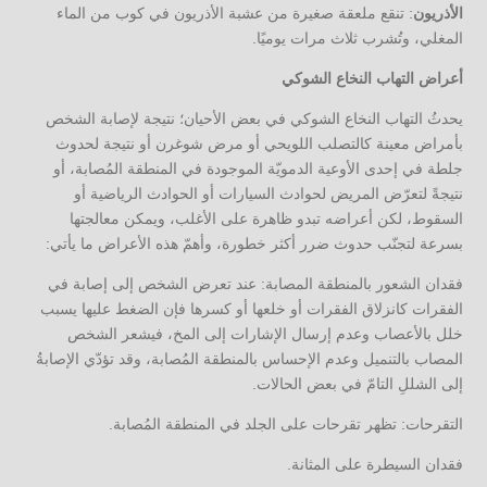
الأذريون
: تنقع ملعقة صغيرة من عشبة الأذريون في كوب من الماء
المغلي، وتُشرب ثلاث مرات يوميًا.
أعراض التهاب النخاع الشوكي
يحدثُ التهاب النخاع الشوكي في بعض الأحيان؛ نتيجة لإصابة الشخص
بأمراض معينة كالتصلب اللويحي أو مرض شوغرن أو نتيجة لحدوث
جلطة في إحدى الأوعية الدمويّة الموجودة في المنطقة المُصابة، أو
نتيجةً لتعرّض المريض لحوادث السيارات أو الحوادث الرياضية أو
السقوط، لكن أعراضه تبدو ظاهرة على الأغلب، ويمكن معالجتها
بسرعة لتجنّب حدوث ضرر أكثر خطورة، وأهمّ هذه الأعراض ما يأتي:
فقدان الشعور بالمنطقة المصابة: عند تعرض الشخص إلى إصابة في
الفقرات كانزلاق الفقرات أو خلعها أو كسرها فإن الضغط عليها يسبب
خلل بالأعصاب وعدم إرسال الإشارات إلى المخ، فيشعر الشخص
المصاب بالتنميل وعدم الإحساس بالمنطقة المُصابة، وقد تؤدّي الإصابةُ
إلى الشللِ التامّ في بعض الحالات.
التقرحات: تظهر تقرحات على الجلد في المنطقة المُصابة.
فقدان السيطرة على المثانة.