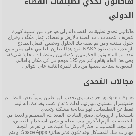
هاكاثون تحدي تطبيقات الفضاء
الدولي
هاكاثون تحدي تطبيقات الفضاء الدولي هو جزء من عملية كبيرة
لتعريف التحديات ذات الصلة بالأرض والفضاء، عمل مكثّف لإخراج
حلول مبدئية ومن ثم تنقية تلك الحلول وتحقيق أفضل النماذج
الواعدة، حيث تقود NASA تقود هذا التعاون العالمي على مقربة مع
عدد من المتعاونين الحكوميين الإضافيين ومنظمات محلية شريكة،
وفي هذا العام يقام بأكثر من 125 موقع في كل مكان بالعالم،
السعودية ستأخذ نصيبها من ذلك للمرة الثانية على التوالي.
مجالات التحدي
Space Apps هو حدث سنوي يجذب المواطنين سوياً بغض النظر عن
خلفيتهم أو مستوى مهارتهم لذلك لا تدع الاسم يخدعك، إنه ليس
فقط عن التطبيقات، فهو معالجة مشكلة وتحدي
باستخدام الروبوتات، تصوّر البيانات، المعدات، التصميم والعديد من
التخصصات! ألهم الآخرين بينما تتعلم وتنشئ باستخدام القصص،
البرمجة، التصميم و أفكارك وكل ما عليك هو أن تعرض للجنة
مهارات حلك للمشاكل وقد تكون فائز بجائزة Space Apps أو يتم