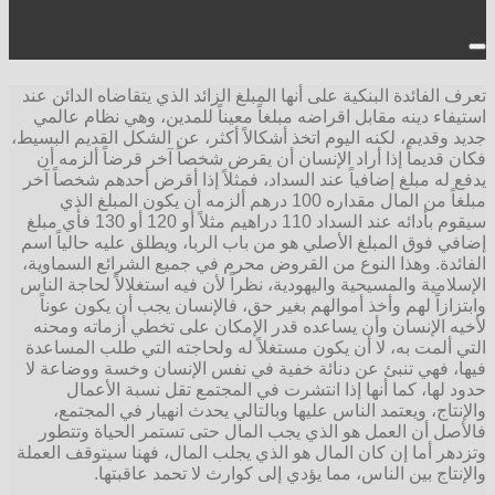
تعرف الفائدة البنكية على أنها المبلغ الزائد الذي يتقاضاه الدائن عند
استيفاء دينه مقابل اقراضه مبلغاً معيناً للمدين، وهي نظام عالمي
جديد وقديم، لكنه اليوم اتخذ أشكالاً أكثر، عن الشكل القديم البسيط،
فكان قديماً إذا أراد الإنسان أن يقرض شخصاً آخر قرضاً ألزمه أن
يدفع له مبلغ إضافياً عند السداد، فمثلاً إذا أقرض أحدهم شخصاً آخر
مبلغاً من المال مقداره 100 درهم ألزمه أن يكون المبلغ الذي
سيقوم بأدائه عند السداد 110 دراهيم مثلاً أو 120 أو 130 فأي مبلغ
إضافي فوق المبلغ الأصلي هو من باب الربا، ويطلق عليه حالياً اسم
الفائدة. وهذا النوع من القروض محرم في جميع الشرائع السماوية،
الإسلامية والمسيحية واليهودية، نظراً لأن فيه استغلالاً لحاجة الناس
وابتزازاً لهم وأخذ أموالهم بغير حق، فالإنسان يجب أن يكون عوناً
لأخيه الإنسان وأن يساعده قدر الإمكان على تخطي أزماته ومحنه
التي ألمت به، لا أن يكون مستغلاً له ولحاجته التي طلب المساعدة
فيها، فهي تنبئ عن دنائة خفية في نفس الإنسان وخسة ووضاعة لا
حدود لها، كما أنها إذا انتشرت في المجتمع تقل نسبة الأعمال
والإنتاج، ويعتمد الناس عليها وبالتالي يحدث انهيار في المجتمع،
فالأصل أن العمل هو الذي يجب المال حتى تستمر الحياة وتتطور
وتزدهر أما إن كان المال هو الذي يجلب المال، فهنا سيتوقف العملة
والإنتاج بين الناس، مما يؤدي إلى كوارث لا تحمد عاقبتها.