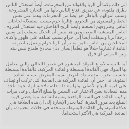
إلى ذلك وكما أن الربا والفوائد من المحرمات، أيضاً استغلال الناس
بطرق ملتوية، عن طريق إقناع الناس بأنها من التجارة المشروعة،
وسلب أموالهم بالباطل هو أيضاً من المحرمات وهما على نفس
الخط والمستوى من التحريم، فالربا حرم بسبب استغلاله لحاجات
الناس وظروفهم الصعبة وأيضاً الربح الفاحش فيه استغلال لظروف
الناس المعيشية الصعبة ومن هنا يتبين أن الحلال سيقلب إلى نفس
درجة الربا وسيقلب أيضاً إلى حرام بسبب تسلقه على ظهور وأكتاف
المحتاجين من الناس، فمن يعتبر أن الربا حرام ويعمل بالطريقة
الثانية لاعتبارها حلالاً هو قطعاً إنسان دنئ مخادع طماع ليس بينه
وبين المرابي أي فرق.
أما بالنسبة لأنواع الفوائد المنتشرة في عصرنا الحالي والتي تتعامل
بها البنوك فهي الفائدة البسيطة والفائدة المركبة، فالفائدة البسيطة
تحتسب بضرب مدة سداد القرض بقيمة المقرض بنسبة الفائدة
المئوية، في حين أن الفائدة المركبة هي الفائدة التي تركب أو تضاف
على قيمة المبلغ الأصلي، ولها معادلة خاصة لاحتسابها، بحيث تأخذ
هذه المعادلة بعين الاعتبار عدد السنين والمبلغ الأصلي وعدد مرات
تركيب الفائدة في السنة الواحدة ونسبة الفائدة، مما يعطي قيمة
المبلغ بعد مرور الفترة، كما يجدر الإشارة إلى أن هذه العلاقة هي
علاقة أسية، وأن الفائدة البسيطة تستخدم في حالات محدودة، وأن
الفائدة المركبة هي الأكثر استخداماً.