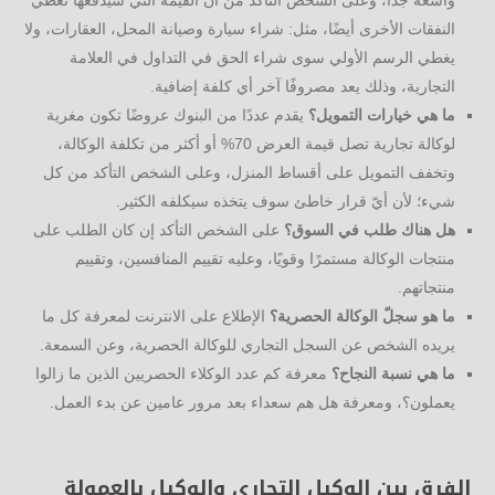
واسعة جدًا، وعلى الشخص التأكد من أن القيمة التي سيدفعها تغطي
النفقات الأخرى أيضًا، مثل: شراء سيارة وصيانة المحل، العقارات، ولا
يغطي الرسم الأولي سوى شراء الحق في التداول في العلامة
التجارية، وذلك يعد مصروفًا آخر أي كلفة إضافية.
ما هي خيارات التمويل؟
يقدم عددًا من البنوك عروضًا تكون مغرية
لوكالة تجارية تصل قيمة العرض 70% أو أكثر من تكلفة الوكالة،
وتخفف التمويل على أقساط المنزل، وعلى الشخص التأكد من كل
شيء؛ لأن أيّ قرار خاطئ سوف يتخذه سيكلفه الكثير.
هل هناك طلب في السوق؟
على الشخص التأكد إن كان الطلب على
منتجات الوكالة مستمرًا وقويًا، وعليه تقييم المنافسين، وتقييم
منتجاتهم.
ما هو سجلّ الوكالة الحصرية؟
الإطلاع على الانترنت لمعرفة كل ما
يريده الشخص عن السجل التجاري للوكالة الحصرية، وعن السمعة.
ما هي نسبة النجاح؟
معرفة كم عدد الوكلاء الحصريين الذين ما زالوا
يعملون؟، ومعرفة هل هم سعداء بعد مرور عامين عن بدء العمل.
الفرق بين الوكيل التجاري والوكيل بالعمولة