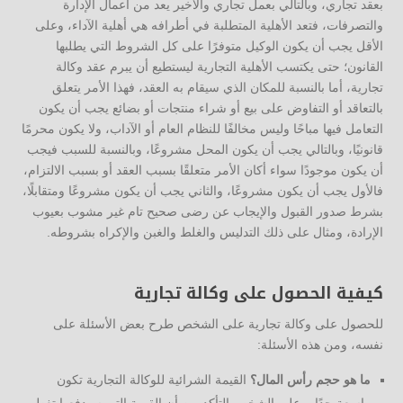
بعقد تجاري، وبالتالي بعمل تجاري والأخير يعد من أعمال الإدارة
والتصرفات، فتعد الأهلية المتطلبة في أطرافه هي أهلية الآداء، وعلى
الأقل يجب أن يكون الوكيل متوفرًا على كل الشروط التي يطلبها
القانون؛ حتى يكتسب الأهلية التجارية ليستطيع أن يبرم عقد وكالة
تجارية، أما بالنسبة للمكان الذي سيقام به العقد، فهذا الأمر يتعلق
بالتعاقد أو التفاوض على بيع أو شراء منتجات أو بضائع يجب أن يكون
التعامل فيها مباحًا وليس مخالفًا للنظام العام أو الآداب، ولا يكون محرمًا
قانونيًا، وبالتالي يجب أن يكون المحل مشروعًا، وبالنسبة للسبب فيجب
أن يكون موجودًا سواء أكان الأمر متعلقًا بسبب العقد أو بسبب الالتزام،
فالأول يجب أن يكون مشروعًا، والثاني يجب أن يكون مشروعًا ومتقابلًا،
بشرط صدور القبول والإيجاب عن رضى صحيح تام غير مشوب بعيوب
الإرادة، ومثال على ذلك التدليس والغلط والغبن والإكراه بشروطه.
كيفية الحصول على وكالة تجارية
للحصول على وكالة تجارية على الشخص طرح بعض الأسئلة على
نفسه، ومن هذه الأسئلة:
ما هو حجم رأس المال؟
القيمة الشرائية للوكالة التجارية تكون