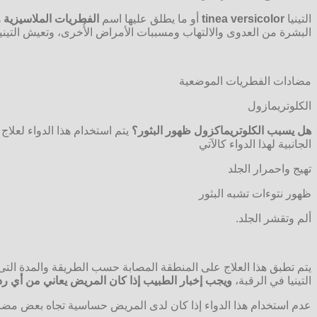
التينيا
tinea versicolor
أو ما يطلق عليها اسم
الفطريات الملاسيزية
ه
البشرة من العدوى والالتهاب ومسببات الأمراض الأُخرى، وتعيش التينيا 
مضادات الفطريات الموضعية
الكلوتريمازول
هل يسبب الكلوتريماكزول ظهور البثور؟
يتم استخدام هذا الدواء لعلاج 
الجانبية لهذا الدواء كالآتي
تهيج واحمرار الجلد
ظهور نتوءات تشبه البثور
ألم وتقشر الجلد.
يتم تطبق هذا العلاج على المنطقة المصابة حسب الطريقة والمدة التى
التينيا في الرقبة،
ويجب إخبار الطبيب إذا كان المريض يعاني من أي ر
عدم استخدام هذا الدواء إذا كان لدى المريض حساسية تجاه بعض مضادا