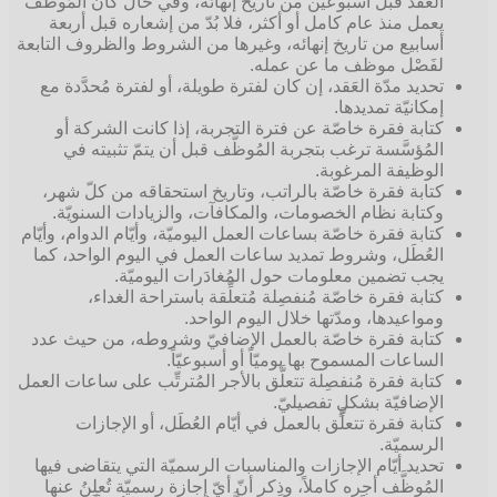
العَقد قبل أسبوعين من تاريخ إنهائه، وفي حال كان المُوظَّف
يعمل منذ عام كامل أو أكثر، فلا بُدّ من إشعاره قبل أربعة
أسابيع من تاريخ إنهائه، وغيرها من الشروط والظروف التابعة
لفَصْل موظف ما عن عمله.
تحديد مدّة العَقد، إن كان لفترة طويلة، أو لفترة مُحدَّدة مع
إمكانيّة تمديدها.
كتابة فقرة خاصّة عن فترة التجربة، إذا كانت الشركة أو
المُؤسَّسة ترغب بتجربة المُوظَّف قبل أن يتمّ تثبيته في
الوظيفة المرغوبة.
كتابة فقرة خاصّة بالراتب، وتاريخ استحقاقه من كلّ شهر،
وكتابة نظام الخصومات، والمكافآت، والزيادات السنويّة.
كتابة فقرة خاصّة بساعات العمل اليوميّة، وأيّام الدوام، وأيّام
العُطَل، وشروط تمديد ساعات العمل في اليوم الواحد، كما
يجب تضمين معلومات حول المُغادَرات اليوميّة.
كتابة فقرة خاصّة مُنفصِلة مُتعلِّقة باستراحة الغداء،
ومواعيدها، ومدّتها خلال اليوم الواحد.
كتابة فقرة خاصّة بالعمل الإضافيّ وشروطه، من حيث عدد
الساعات المسموح بها يوميّاً أو أسبوعيّاً.
كتابة فقرة مُنفصِلة تتعلَّق بالأجر المُترتِّب على ساعات العمل
الإضافيّة بشكلٍ تفصيليّ.
كتابة فقرة تتعلَّق بالعمل في أيّام العُطَل، أو الإجازات
الرسميّة.
تحديد أيّام الإجازات والمناسبات الرسميّة التي يتقاضى فيها
المُوظَّف أجره كاملاً، وذِكر أنّ أيّ إجازة رسميّة تُعلِنُ عنها