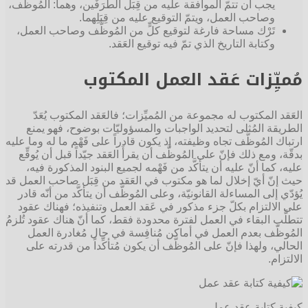
يجب أن تتمّ الموافقة عليه من قِبَل الطَّرَفَين، وهما: المُوظَّف،
وصاحب العمل، ويتمّ التوقيع عليه من قِبَلِهما.
تَرْك مساحة فارغة لتوقيع كلٍّ من المُوظَّف وصاحب العمل،
وكتابة التاريخ الذي تمّ فيه توقيع العَقد.
مُميِّزات عَقد العمل المكتوب
العَقد المكتوب له مجموعة من المُميِّزات؛ فالعَقد المكتوب يُعَدّ
الطريقة المُثلى لتحديد الواجبات والمسؤوليّات بوضوح، فهو يمنع
ارتباك المُوظَّف تجاه وظيفته، إذ يكون قادراً على فَهْم ما له وما عليه
بدقّة، ومع ذلك فإنّ على المُوظَّف أن يقرأَ العَقد جيّداً قبل أن يُوقِّع
عليه، كما أنّ عليه أن يتأكَّد من فَهْمه لجميع البنود المذكورة فيه،
حيث إنّ أيّ إخلال لما هو مكتوب في العَقد من قِبَل صاحب العمل قد
يُؤدّي إلى المساءلة القانونيّة، وعلى المُوظَّف أن يتأكَّد من أنّه قادر
على الالتزام بكلّ جزء مذكور في عَقد العمل وتنفيذه؛ فهناك عقود
تتطلَّب البقاء في العمل لفترة محدودة فقط، كما أنّ هناك عقود تُلزمُ
المُوظَّف بعدم العمل في أماكن مُنافِسة في حال مُغادرة العمل
الحالي، ولهذا فإنّ على المُوظَّف أن يكون مُتأكِّداً من قدرته على
الالتزام.
كيفية كتابة عقد عمل