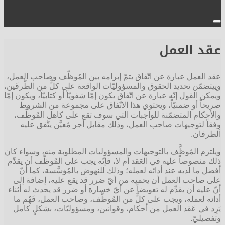
عقد العمل
عقد العمل عبارة عن اتّفاق يتمّ إبرامه بين المُوظّف وصاحب العمل،
وييتضمّن تحديد الحقوق والمسؤوليّات الواقعة على كلٍّ من الطَّرفَين،
ويمكن القول إنّه عبارة عن اتّفاق يكون إمّا شفويّاً أو كتابيّاً، ويكون إمّا
صريحاً أو ضمنيّاً، ويحتوي هذا الاتّفاق على مجموعة من الشروط
والأحكام المتضمّنة للواجبات التي سوف تقع على كاهل المُوظَّف،
وِفقاً لتوجيهات صاحب العمل، وذلك مقابل أجر مُعيَّن يتَّفق عليه
الطرفان.
ويلتزم المُوظَّف بالتوجيهات والمسؤوليات المطلوبة منه، وسواء كان
ذلك منصوصاً عليه في العَقد أم لا، فإنّه يجب على المُوظَّف أن يقدِّم
أفضل ما لديه عند أدائه لعمله؛ وذلك للنهوض بالمُؤسَّسة، كما أنّ
على صاحب العمل أن يحميه من أيّ ضرر قد يقع عليه، إضافة إلى
أنّ عليه أن يقدِّم له تعويضاً عن أيّ خسارة أو ضرر قد يحدث له أثناء
أدائه لعمله، ويجب على كلٍّ من المُوظَّف، وصاحب العمل، فَهْم ما
يَرِد في عَقد العمل من أحكام، وقوانين، ومسؤوليّات، بشكلٍ كامل
وتفصيليّ.