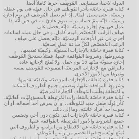
الدولة لاحقاً، سيتقاضى المُوظَّف أجرها كاملاً أيضاً.
كتابة فقرة خاصّة بأجر المُوظَّف في حال عمله في يوم عطلة
رسميّة، على سبيل المثال إذا لم يعمل المُوظَّف في يوم إجازة
رسميّة، فإنّه يتمّ حساب راتب يوم عاديّ له، في حين أنّه إذا
عمل في يوم إجازة رسميّة، فإنّه يحصل على
ضِعْف الراتب المُخصَّص ليوم كامل، و في حال عمله لساعات
أخرى في غير الأوقات الرسميّة، فإنّه يحصل على ضِعْف
الراتب المُخصَّص لكلّ ساعة عملٍ إضافيّة.
كتابة فقرة خاصّة بالإجازات السنويّة، وكيفيّة تقديمها،
وشروطها، وشروط المُوافقة عليها، فمثلاً يستحقّ المُوظَّف
إجازة سنويّة مدّتها 15 يوم عمل، ولا تُمنَح الإجازة عادة
بالتزامُن مع الإجازات المرضيّة الممنوحة للمُوظَّف نفسه،
وغيرها من الأمور الأخرى.
كتابة فقرة مُتعلِّقة بالإجازات المَرَضيّة، وكيفيّة تقديمها،
وشروط الموافقة عليها، وتضمين جميع الظروف المُمكنة
والمُتعلِّقة بطَلب المُوظَّف للإجازة المرضيّة.
كتابة فقرة خاصّة بالمُغادرات المُرتبِطة بالمسؤوليّات العائليّة،
كأن يُولَد طفل جديد للمُوظَّف، أو أن يمرض أحد أطفاله، أو أن
يموت أحد أفراد عائلته، وما إلى ذلك.
كتابة فقرة خاصّة بالإجازات التي تكون دون أجر، وتضمين
جميع الشروط والأمور المُرتبِطة بالمُوافقة عليها.
كتابة فقرة خاصّة عن الاقتطاع من الراتب، والظروف التي
يُمنَع أو يُسمَح فيها الخَصم من راتب المُوظَّف.
كتابة فقرة خاصّة عن ائتمان المُوظَّف على أسرار الشركة،