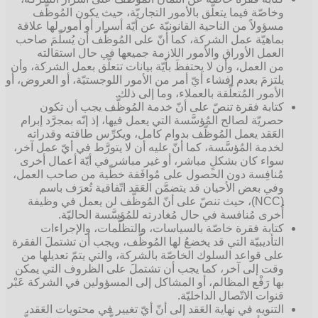
وخاصّة فيما يتعلَّق بالأمور التجاريّة، حيث يكون المُوظَّف
مسؤولاً من الناحية القانونيّة عن أيّة أسرار أو أمور لها علاقة
بماهيّة عمل الشركة، كما أنّ على المُوظَّف أن يُسلِّمَ صاحب
العمل الأوراق والأمور اللازمة جميعها في حال استقالته
من العمل، وأن لا يحتفظَ بأيّة بيانات تتعلَّق بعمل الشركة، وأن
يلتزمَ بعدم إفشاء أيّ أمر من الأمور اللوجستيّة، أو العروض، أو
الأمور المُتعلِّقة بالعملاء، وما إلى ذلك.
كتابة فقرة تنصّ على أنّ خدمة المُوظَّف يجب أن تكون
حصريّة لصالح المُؤسَّسة التي يعمل فيها، إذ إنّه بمجرَّد إبرام
العَقد يعمل المُوظَّف بدوام كامل، ويكرِّس طاقته وقدراته
لخدمة المُؤسَّسة، كما أنّ عليه أن لا يتورَّط في أيّ عمل آخر،
سواء كان بشكلٍ مباشر، أو غير مباشر في أيّة أعمال أخرى
مُنافِسة دون الحصول على مُوافَقة خطِّية من صاحب العمل،
وفي بعض الأحيان قد يتضمَّن العَقد اتّفاقية تُعرَف باسم
(NCC)، حيث تنصّ على أنّ المُوظَّف لن يعمل في وظيفة
أُخرى مُنافسة في حال مُغادرته للمُؤسَّسة الحاليّة.
كتابة فقرة خاصّة بالسياسات، والتظلُّمات، والإجراءات
التأديبيّة التي قد يخضعُ لها المُوظَّف، ويجب أن تشتملَ الفقرة
على قواعد السلوك الخاصّة بالشركة، والتي يتمّ تعديلها من
وقت إلى آخر، كما يجب أن تشتملَ على الظروف التي يمكن
بها رَفْع المظالم، أو المشاكل إلى المسؤولين في الشركة عَبْر
قنوات الاتّصال الداخليّة.
التنويه في نهاية العَقد إلى أنّ أيّ تغيير في محتويات العَقد،