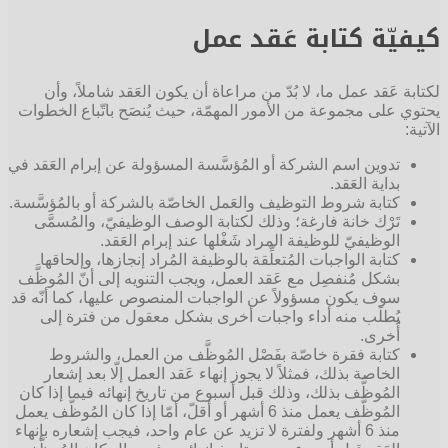
كيفيّة كتابة عَقد عمل
لكتابة عَقد عمل ما، لا بُدّ من مراعاة أن يكون العَقد شاملاً، وأن
يحتوي على مجموعة من الأمور المهمّة، حيث يُنصَح باتّباع الخطوات
الآتية:
تدوين اسم الشركة أو المُؤسَّسة المسؤولة عن إبرام العَقد في
بداية العَقد.
كتابة شروط التوظيف والعَمل الخاصّة بالشركة أو بالمُؤسَّسة.
تَرْك خانة فارغة؛ وذلك لكتابة الوصف الوظيفيّ، والمُسمَّى
الوظيفيّ للوظيفة المراد شَغْلها عند إبرام العَقد.
كتابة الواجبات المُتعلِّقة بالوظيفة المُراد إنجازها، وإلحاقها
بشكل مُنفصِل مع عَقد العمل، ويجب التنويه إلى أنّ المُوظَّف
سوف يكون مسؤولاً عن الواجبات المنصوص عليها، كما أنّه قد
يُطلَب منه أداء واجبات أخرى بشكل معقول من فترة إلى
أُخرى.
كتابة فقرة خاصّة بفَصْل المُوظَّف من العمل، والشروط
الخاصة بذلك، فمثلاً لا يجوز إنهاء عَقد العمل إلّا بعد إشعار
المُوظَّف بذلك، وذلك قبل أسبوع من تاريخ إنهائه فيما إذا كان
المُوظَّف يعمل منذ 6 أشهر أو أقلّ، أمّا إذا كان المُوظَّف يعمل
منذ 6 أشهر ولفترة لا تزيد عن عام واحد، فيجب إشعاره بإنهاء