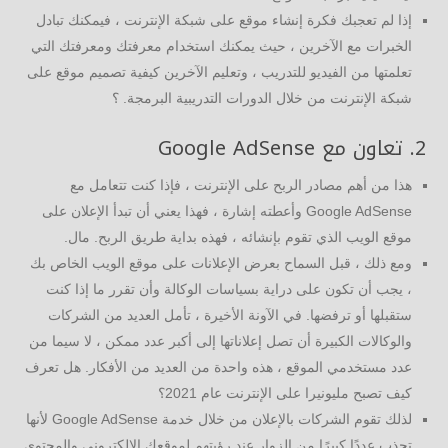
إذا لم تعجبك فكرة إنشاء موقع على شبكة الإنترنت ، فيمكنك تبادل
الخبرات مع الآخرين ، حيث يمكنك استخدام معرفتك ومعرفتك التي
تعلمتها من الفيديو للتدريب ، وتعليم الآخرين كيفية تصميم موقع على
شبكة الإنترنت من خلال الدورات التدريبية البرمجة. ؟
2. تعاون مع Google AdSense
هذا من أهم مصادر الربح على الإنترنت ، فإذا كنت تتعامل مع
Google AdSense وأعطته إشارة ، فهذا يعني أن تبدأ الإعلان على
موقع الويب الذي تقوم بإنشائه ، فهذه بداية طريق الربح. مال.
ومع ذلك ، قبل السماح بعرض الإعلانات على موقع الويب الخاص بك
، يجب أن تكون على دراية بسياسات الوكالة وأن تقرر ما إذا كنت
ستقبلها أو ترفضها. في الآونة الأخيرة ، تأمل العديد من الشركات
والوكالات الكبيرة أن تصل إعلاناتها إلى أكبر عدد ممكن ، لا سيما من
عدد مستخدمي الموقع ، هذه واحدة من العديد من الأفكار. هل تعرف
كيف تصبح مليونيرا على الإنترنت عام 2021؟
لذلك تقوم الشركات بالإعلان من خلال خدمة Google AdSense لأنها
تجذب عددًا كبيرًا من الزوار عند رؤيتهم لموقعك الإلكتروني والمحتوى