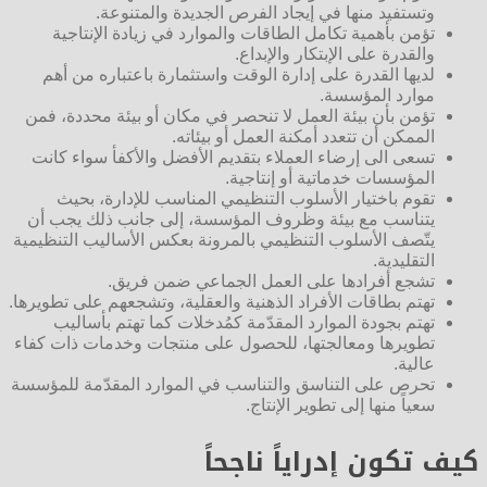
وتستفيد منها في إيجاد الفرص الجديدة والمتنوعة.
تؤمن بأهمية تكامل الطاقات والموارد في زيادة الإنتاجية
والقدرة على الإبتكار والإبداع.
لديها القدرة على إدارة الوقت واستثمارة باعتباره من أهم
موارد المؤسسة.
تؤمن بأن بيئة العمل لا تنحصر في مكان أو بيئة محددة، فمن
الممكن أن تتعدد أمكنة العمل أو بيئاته.
تسعى الى إرضاء العملاء بتقديم الأفضل والأكفأ سواء كانت
المؤسسات خدماتية أو إنتاجية.
تقوم باختيار الأسلوب التنظيمي المناسب للإدارة، بحيث
يتناسب مع بيئة وظروف المؤسسة، إلى جانب ذلك يجب أن
يتّصف الأسلوب التنظيمي بالمرونة بعكس الأساليب التنظيمية
التقليدية.
تشجع أفرادها على العمل الجماعي ضمن فريق.
تهتم بطاقات الأفراد الذهنية والعقلية، وتشجعهم على تطويرها.
تهتم بجودة الموارد المقدّمة كمُدخلات كما تهتم بأساليب
تطويرها ومعالجتها، للحصول على منتجات وخدمات ذات كفاء
عالية.
تحرص على التناسق والتناسب في الموارد المقدّمة للمؤسسة
سعياً منها إلى تطوير الإنتاج.
كيف تكون إدراياً ناجحاً