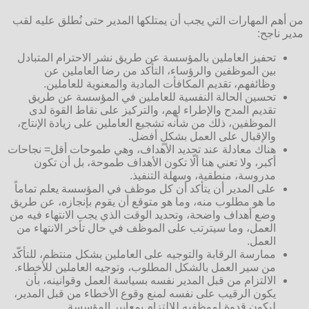
من أهم المهارات التي يجب أن يمتلكها المدير حتى نُطلق عليه لقب
مدير ناجح:
تحفيز العاملين بالمؤسسة عن طريق نشر الاحترام المتبادل
بين الموظفين والرؤساء، التأكد من رضا العاملين عن
وظائفهم، تقديم المكافأت المادية والمعنوية للعاملين.
تحسين الحالة النفسية للعاملين في المؤسسة عن طريق
تقديم المدح والإطراء لهم، والتركيز على نقاط القوة لدى
الموظفين، ذلك من شأنه تشجيع العاملين على زيادة الإنتاج،
والإقبال على العمل بشكلٍ أفضل.
هناك معادلة عند تحديد الأهداف، وهي طموحات أقل= نجاحات
أكبر، ولا تعني هنا ألّا تكون الأهداف طموحة، بل أن تكون
مدروسة، منطقية، وسهلة التنفيذ.
على المدير أن يتأكد أن كل موظف في المؤسسة يعلم تماماً
ما هو مطلوب منه، وما هو متوقع أن يقوم بإنجازه، عن طريق
وضع أهداف واضحة، وتحديد الوقت الذي يجب الانتهاء فيه من
العمل، وما سيترتب على الموظف في حال تأخر الانتهاء من
العمل.
ممارسة الرقابة والتوجيه على العاملين بشكل منتظم، للتأكّد
من سير العمل بالشكل المطلوب، وتوجيه العاملين للأخطاء.
الالتزام من قبل المدير نفسه بسياسة العمل وقوانينه، بأن
يكون الرقيب على نفسه لمنع وقوع الأخطاء من قبل المدير،
ليكون قدوة لموظفيه للالتزام بمعايير المؤسسة.