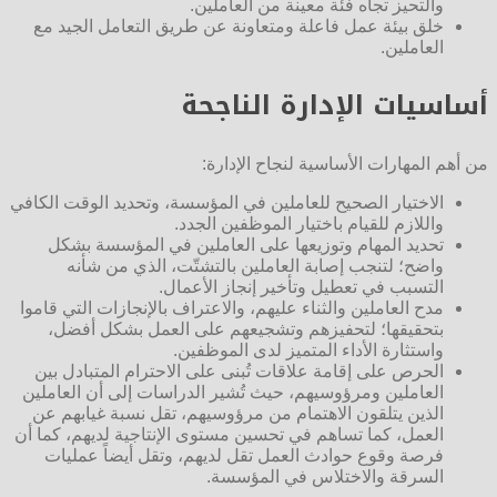
والتحيز تجاه فئة معينة من العاملين.
خلق بيئة عمل فاعلة ومتعاونة عن طريق التعامل الجيد مع
العاملين.
أساسيات الإدارة الناجحة
من أهم المهارات الأساسية لنجاح الإدارة:
الاختيار الصحيح للعاملين في المؤسسة، وتحديد الوقت الكافي
واللازم للقيام باختيار الموظفين الجدد.
تحديد المهام وتوزيعها على العاملين في المؤسسة بشكل
واضح؛ لتنجب إصابة العاملين بالتشتّت، الذي من شأنه
التسبب في تعطيل وتأخير إنجاز الأعمال.
مدح العاملين والثناء عليهم، والاعتراف بالإنجازات التي قاموا
بتحقيقها؛ لتحفيزهم وتشجيعهم على العمل بشكل أفضل،
واستثارة الأداء المتميز لدى الموظفين.
الحرص على إقامة علاقات تُبنى على الاحترام المتبادل بين
العاملين ومرؤوسيهم، حيث تُشير الدراسات إلى أن العاملين
الذين يتلقون الاهتمام من مرؤوسيهم، تقل نسبة غيابهم عن
العمل، كما تساهم في تحسين مستوى الإنتاجية لديهم، كما أن
فرصة وقوع حوادث العمل تقل لديهم، وتقل أيضاً عمليات
السرقة والاختلاس في المؤسسة.