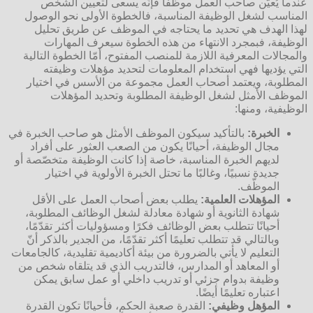
عندما يُعيّن صاحب العمل موظّفًا فإنّه يسعى لتعيين الشخص
المناسب لشغل الوظيفة المناسبة، فالخطوة الأولى نحو الوصول
لهذا الهدف هي تحديد ما يحتاجه في الموظف عن طريق تحليل
الوظيفة، فبمجرد الانتهاء من هذه الخطوة سيعرف المهارات
والمجالات المعرفية اللازمة للمنصب المفتوح، أمّا الخطوة التالية
التي يؤديها فهي استخدام المعلومات لتحديد مؤهلات وظيفته
المطلوبة، ويعتمد أصحاب العمل مجموعة من الأسس في اختيار
الموظف الأمثل لشغل الوظيفة المطلوبة وتحديد المؤهلات
الوظيفية، ومنها:
الخبرة:
بالتأكيد سيكون الموظف الأمثل هو صاحب الخبرة في
مجال الوظيفة، أحيانًا يكون من الصعب العثور على أفراد
لديهم الخبرة المناسبة، خاصة إذا كانت الوظيفة متخصّصة أو
جديدة نسبيًا، وغالبًا ما تحتل الخبرة الأولوية في اختيار
الموظّف.
المؤهلات العلمية:
يطلب بعض أصحاب العمل على الأقل
شهادة الثانوية أو شهادة معادلة لشغل الوظائف المطلوبة،
أحيانًا تتطلب بعض الوظائف فكرًا ومسؤوليات أكثر تقدّمًا،
وبالتالي قد تتطلب تعليمًا أكثر تقدّمًا، من الجدير بالذكر أنّ
التعليم لا يأتي بالضرورة من بيئة أكاديمية تقليدية، كالجامعات
أو المعاهد أو المدارس، فالتدريب الذي قد يتلقاه شخص من
وظيفة بدوام جزئي أو تدريب داخلي أو عمل سابق يمكن
اعتباره تعليمًا أيضًا.
المؤهل وظيفي:
القدرة صعبة الحكم، فأحيانًا تكون القدرة