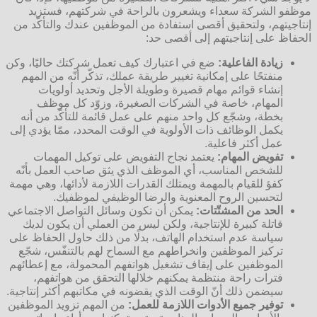
موظفو الشركة سعداء ويشعرون بالراحة في شركتهم، فستزيد
إنتاجيتهم، ولتحقيق أقصى استفادة من الموظفين عندك والتأكّد من
الحفاظ على إنتاجيتهم إلى أقصى حد:
زيادة الفاعلية:
ضع في اعتبارك كيف تعمل شركتك حاليًا، وكن
منفتحًا على إمكانية تغيير طريقة عملك، تذكّر أنّه من المهم
إنشاء قوائم مهام قصيرة وطويلة الأجل وتحديد أولويات
المهام، خاصة في الشركات الصغيرة، وزوّد كل موظف
بخطة، وشجّع كل واحد منهم على عمل قائمة للتأكّد من أنه
يكمل الوظائف ذات الأولوية في الوقت المحدد، ممّا يؤدي إلى
عمل أكثر فاعلية.
تفويض المهام:
يعتمد نجاح التفويض على توكيل المهمات
للشخص المناسب، أي الموظف الذي يثق صاحب العمل بأنّه
كفؤ للقيام بالمهمة ويمتلك القدرات اللازمة لأدائها، وهي مهمة
لتحسين الروح المعنوية والرضا الوظيفي لموظفيك.
الحد من المشتّتات:
يمكن أن تكون وسائل التواصل الاجتماعي
قاتلة كبيرة للإنتاجية، ولكن ليس من العملي أن يكون لديك
سياسة عدم استخدام الهاتف، بدلًا من ذلك حاول الحفاظ على
تركيز الموظفين وانخراطهم مع السماح لهم بالتنفّس، شجّع
الموظفين على إيقاف تشغيل هواتفهم المحمولة، مع إعطائهم
فترات راحة منتظمة يمكنهم خلالها التحقق من هواتفهم،
سيضمن ذلك أنّ الوقت الذي يقضونه في مكاتبهم أكثر إنتاجية.
توفير جميع الأدوات اللازمة للعمل:
من المهم تزويد الموظفين