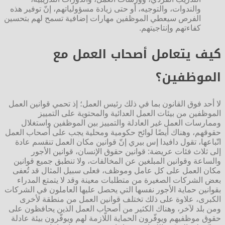
والندوات، والتوجيه، أو حتى زيادة مسؤولياتهم، إنّ توفير هذه
الفرص سيعطي الموظفين مهارات إضافية تسمح لهم بتحسين
كفاءتهم وإنتاجيتهم.
كيف يتعامل أصحاب العمل مع
الموظفين؟
لا أحد فوق القانون بما في ذلك رئيس العمل؛ إذ تحمي قوانين العمل
الموظفين من بيئات العمل العدائية والمحتوية على التمييز
وممارسات العمل غير العادلة والتمييز بين الموظفين واستغلال
حقوقهم، وهناك أيضًا لوائح حكومية ومحلية يجب على أصحاب العمل
اتّباعها، تقول دافيدا إس بيري إنّ قوانين مكان العمل تنقسم عادة
إلى ثلاث فئات عريضة: قوانين حقوق الإنسان، قوانين الأجور
والساعة وقوانين المبلغين عن المخالفات، ولا تنطبق جميع قوانين
مكان العمل على كل عامل وموظف، فعلى سبيل المثال قد تُعفى
بعض الشركات الصغيرة من متطلبات معينة وقد لا يتمتع المدراء
بقوانين حماية الأجور نفسها التي يحصل عليها العاملون في الشركات
الكبرى، علاوة على ذلك تختلف قوانين العمل من منطقة لأخرى
ومن بلد لآخر، وهناك الكثير من أصحاب العمل الذين يحافظون على
حقوق موظفيهم ويوفّرون الحماية اللّازمة لهم ويوفّرون بيئة عادلة