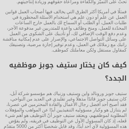
تحثّ على التميّز والكفاءة ومراعاة حقوقهم وزيادة إنتاجيتهم.
فمثلًا في أمريكا أكثر الطرق التي يخالف فيها أصحاب العمل قوانين
العمل عن علم أو دون علم هي استخدام الأسئلة المحظورة في
طلبات العمل، أو الطلب أو السماح لك بالعمل خارج الساعات
المحدّدة للعمل، ومنح وظائف واعدة للمتدربين غير مدفوعة الأجر،
وعدم دفع الوقت الإضافي لك، أو تأديبك على الشكوى من العمل
على وسائل التواصل الاجتماعي، والإصرار على عدم إمكانية مناقشة
راتبك مع زملائك في العمل، وعدم توفير إجازة مرضية، وتصنيفك
كمقاول مستقل ولكن معاملتك كموظف.
كيف كان يختار ستيف جوبز موظفيه
الجدد؟
ستيف جوبز ورونالد واين وستيف وزنياك هم مؤسسو شركة آبل،
كان ستيف جوبز قائدًا مذهلًا وغير تقليدي في العديد من النواحي،
فقد أصبح أحد أفضل رجال الأعمال والقادة المحترمين في عصرنا،
لم يتنازل هو وكبار مسؤوليه التنفيذيين أبدًا عن المواهب والمؤهلات
المطلوبة لموظفيهم، ويعتقد ستيف جوبز أنّ التوظيف هو أهم شيء
فَعله، إذ كان المسؤول الأول عن التوظيف في فريقه، ولم يفوّض
هذه المسؤولية لأي أحد أبدًا، وقد قابل شخصيًا أكثر من 5000 متقدّم