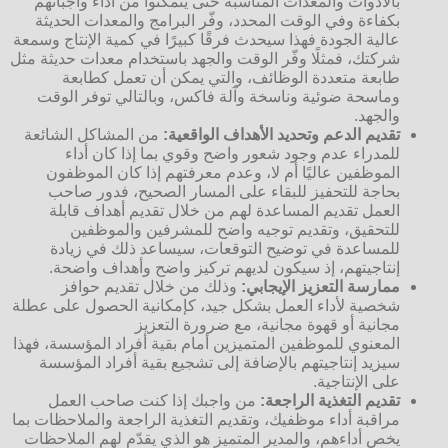
بالأدوات والمعدات المناسبة حتى يتمكنوا من أداء واجباتهم
بكفاءة وفي الوقت المحدد، وفّر البرامج والمعدات الحديثة
عالية الجودة فهذا سيحدث فرقًا كبيرًا في كمية الإنتاج وسمعة
شركتك، فمثلًا وفّر الوقت والجهد باستخدام معدات حديثة مثل
طابعة متعددة الوظائف، والتي يمكن أن تعمل كطابعة
وماسحة ضوئية وناسخة وآلة فاكس، وبالتالي توفر الوقت
والجهد.
تقديم الدعم وتحديد الأهداف الواقعية:
من المشاكل الشائعة
للمدراء عدم وجود شعور واضح وقوي بما إذا كان أداء
الموظفين عاليًا أم لا، وعدم معرفتهم إذا كان الموظفون
بحاجة للتحفيز للبقاء على المسار الصحيح، فدور صاحب
العمل تقديم المساعدة لهم من خلال تقديم أهداف قابلة
للتحقيق، وتقديم توجيه واضح للمشرفين والموظفين
للمساعدة في توضيح التوقعات، سيساعد ذلك في زيادة
إنتاجيتهم، إذ سيكون لديهم تركيز واضح وأهداف واضحة.
ممارسة التعزيز الإيجابي:
وذلك من خلال تقديم حوافز
شخصية لأداء العمل بشكل جيد، كإمكانية الحصول على عطلة
مجانية أو قهوة مجانية، مع ضرورة التعزيز
المعنوي للموظفين المتميزين أمام بقية أفراد المؤسسة، فهذا
سيزيد إنتاجيتهم بالإضافة إلى تشجيع بقية أفراد المؤسسة
على الإنتاجية.
تقديم التغذية الراجعة:
من واجبك إذا كنت صاحب العمل
مراقبة أداء موظفيك، وتقديم التغذية الراجعة والملاحظات بما
يخص أداءهم، والمدير المتميز هو الذي يقدّم لهم الملاحظات