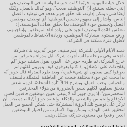
خلال حياته المهنية، فربّما كانت خبرته الواسعة في التوظيف هي
التي جعلته يستنتج أنّ “التوظيف صعب”، وهو كذلك بالفعل، ولكنّه
أيضًا شيء يمكن إدارته، لقد حقّق جوبز هدفه في توظيف أفضل
الناس، وأشار إلى مفهوم تحسين التوظيف؛ أي توظيف موظفين
أفضل وتحسين جودة التوظيف بما يحقّق أهداف المؤسسة، إذ
تنعكس فائدة التوظيف الجيد على زيادة أداء الموظفين وإنتاجيتهم،
ورفع مستوى مشاركة الموظفين، وزيادة الاحتفاظ بالموظفين
لأطول فترة ممكنة في الشركة.
فمنذ الأيام الأولى للشركة علم ستيف جوبز أنّه يريد بناء شركة
ناجحة، وفي مرحلة ما استأجرت شركة آبل مدراء محترفين من
خارج الشركة، ثم طردم جوبز على الفور، يقول ستيف جوبز “لم
يفلح ذلك على الإطلاق، إذ كانوا يعرفون كيف يديرون لكنّهم لم
يعرفوا كيف يفعلون أي شيء غيره”، وبعد طرد المدراء قال جوبز أنّه
بدأ يبحث عن جودة مختلفة فبحث عن العاطفة المتمثّلة بالشغف
والحماس وحب العمل، ويشرح قائلاً: “أردنا أشخاصًا لديهم شغف
متعلق بعملهم، لكنّهم ليسوا بالضرورة من هؤلاء المحترفين
المخضرمين”، إذ يرى جوبز أنّه لا ينبغي تعيين موظفين فاقدين لحس
الاندفاع والحماس والشغف والذكاء، واعتقد جوبز أنّ القيادة يجب أن
تركّز على توضيح تلك الرؤية المشتركة حتى يتمكن الجميع من العمل
لتحقيق نفس الهدف، وتمكّن بهذا الأسلوب من اختيار الموظفين
الذين رفعوا من مستوى شركته بشكل رهيب.
نقاط الضعف والقوة في المقابلة الشخصية