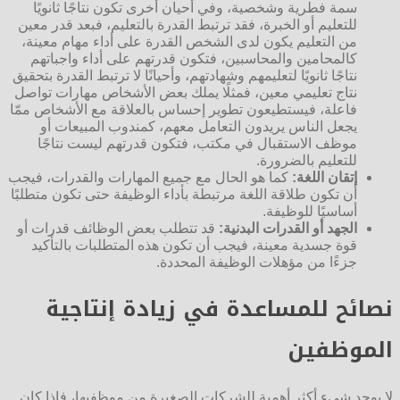
سمة فطرية وشخصية، وفي أحيان أخرى تكون نتاجًا ثانويًا
للتعليم أو الخبرة، فقد ترتبط القدرة بالتعليم، فبعد قدر معين
من التعليم يكون لدى الشخص القدرة على أداء مهام معينة،
كالمحامين والمحاسبين، فتكون قدرتهم على أداء واجباتهم
نتاجًا ثانويًا لتعليمهم وشهادتهم، وأحيانًا لا ترتبط القدرة بتحقيق
نتاج تعليمي معين، فمثلًا يملك بعض الأشخاص مهارات تواصل
فاعلة، فيستطيعون تطوير إحساس بالعلاقة مع الأشخاص ممّا
يجعل الناس يريدون التعامل معهم، كمندوب المبيعات أو
موظف الاستقبال في مكتب، فتكون قدرتهم ليست نتاجًا
للتعليم بالضرورة.
إتقان اللغة:
كما هو الحال مع جميع المهارات والقدرات، فيجب
أن تكون طلاقة اللغة مرتبطة بأداء الوظيفة حتى تكون متطلبًا
أساسيًا للوظيفة.
الجهد أو القدرات البدنية:
قد تتطلب بعض الوظائف قدرات أو
قوة جسدية معينة، فيجب أن تكون هذه المتطلبات بالتأكيد
جزءًا من مؤهلات الوظيفة المحددة.
نصائح للمساعدة في زيادة إنتاجية
الموظفين
لا يوجد شيء أكثر أهمية للشركات الصغيرة من موظفيها، فإذا كان