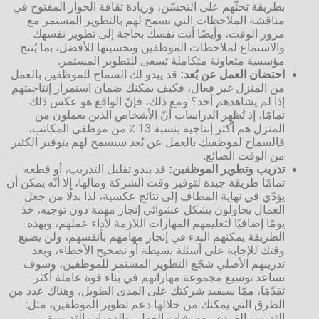
بطريقة تحثّهم على التحسّن، وزيادة ثقافة الحوار المفتوح في
مناقشة الملاحظات التي تسمح لهم بالتطوير المستمر مع
مرور الوقت، وأيضًا أنت نفسك بحاجة إلى تطوير نفسهك
والاستماع لملاحظات الموظفين وتحسينها للأفضل، بما يُنتج
مؤسسة متعاونة متكاملة تسعى للتطوير المستمر.
احتضان العمل عن بُعد:
قد يبدو لك السماح للموظفين بالعمل
من المنزل غير فعال، فكيف يمكنك ضمان استمرار إنتاجيتهم
إذا لم يشاهدهم أحد؟ ومع ذلك، فإنّ الواقع هو عكس ذلك
تمامًا، إذ تُظهِر الدراسات أنّ الأشخاص الذين يعملون من
المنزل هم أكثر إنتاجية بنسبة 13 ٪ من موظفي المكاتب،
فالسماح لموظفيك بالعمل عن بُعد سيسمح لهم بتوفير الكثير
من الوقت الضائع.
تدريب وتطوير الموظفين:
قد يبدو تقليل التدريب، أو قطعه
تمامًا طريقة جيدة لتوفير وقت الشركة ومالها، إلا أنّه يمكن أن
يؤدّي في نهاية المطاف إلى نتائج عكسية، لذا بدلًا من جعل
العمال يحاولون بشكل عشوائي إنجاز مهمة دون توجيه، خذ
يومًا إضافيًا لتعليمهم المهارات اللازمة لأداء عملهم، وبهذه
الطريقة يمكنهم البدء في إنجاز مهامهم بأنفسهم، ولن يضيع
وقتك للإجابة على أسئلة بسيطة أو تصحيح الأخطاء، وبعد
تدريبهم الأصلي شجّع التطوير المستمر للموظفين، وسوف
تساعد توسيع مجموعة مهاراتهم في بناء قوة عاملة أكثر
تقدّمًا، ممّا سيفيد شركتك على المدى الطويل، وهناك عدد من
الطرق التي يمكنك من خلالها دعم تطوير الموظفين، مثل:
التدريب الفردي، وورشات العمل، والدورات التدريبية،