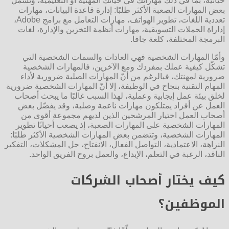
حياتية، بما في ذلك مهاراتك في حياتك المهنية أو التعليمية، وتشمل
بعض المهارات الصعبة الأكثر طلبًا: إدارة قاعدة البيانات، مهارات
تعددية اللغات، تطوير الهواتف، مهارات التعامل مع برامج Adobe،
إداراة الحملات التسويقية، مهارات أنظمة التخزين والإدارة، لغات
البرمجة المختلفة، كلغة جافا.
وأمّا المهارات الشخصية فهي العادات والسمات الشخصية التي
تشكّل كيفية عملك بمفردك ومع الآخرين، فالمهارات الشخصية
ضرورية لمهنتك، فبالرغم من أنّ المهارات الصلبة ضرورية لأداء
المهام التقنية بنجاح في الوظيفة، إلا أنّ المهارات الشخصية ضرورية
لخلق بيئة عمل إيجابية وعملية، لهذا السبب غالبًا ما يبحث أصحاب
العمل عن أفراد يمتلكون مهارات ناعمة وصلبة، وقد يفضّل بعض
أصحاب العمل اختيار المرشحين الذين لديهم مجموعة أقوى من
المهارات الشخصية على المهارات الصعبة، إذ يصعب أحيانًا تطوير
المهارات الشخصية، وتتضمن بعض المهارات الشخصية الأكثر طلبًا:
النزاهة، الاعتمادية، التواصل الفعال، الانفتاح، حل المشكلات، التفكير
الناقد، الرغبة في التعلم، الإبداع، والعمل بروح الفريق الواحد.
كيف يختار أصحاب الشركات
الموظفين؟