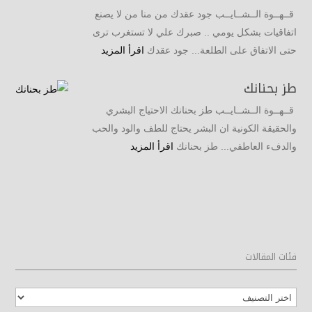
قــهــوة الــشــايــب جود عقدك من منا من لا يصنع
اتفاقيات بشكل يومي .. صبرك علي لا تستغرب ترى
حتى الاتفاق على الطلعة... جود عقدك
اقرأ المزيد
طز بحنانك
قــهــوة الــشــايــب طز بحنانك الاحتياج البشري
والحقيقة الكونية ان البشر يحتاج للطف والود والحب
والدفء العاطفي... طز بحنانك
اقرأ المزيد
فئات المقالات
فئات
المقالات