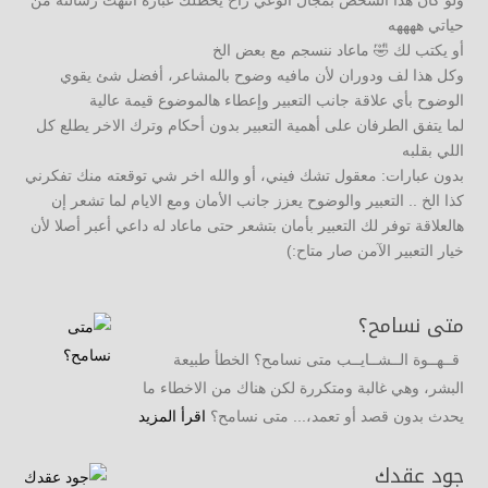
ولو كان هذا الشخص بمجال الوعي راح يحطلك عبارة انتهت رسالته من
حياتي ههههه
أو يكتب لك 🤣 ماعاد ننسجم مع بعض الخ
وكل هذا لف ودوران لأن مافيه وضوح بالمشاعر، أفضل شئ يقوي
الوضوح بأي علاقة جانب التعبير وإعطاء هالموضوع قيمة عالية
لما يتفق الطرفان على أهمية التعبير بدون أحكام وترك الاخر يطلع كل
اللي بقلبه
بدون عبارات: معقول تشك فيني، أو والله اخر شي توقعته منك تفكرني
كذا الخ .. التعبير والوضوح يعزز جانب الأمان ومع الايام لما تشعر إن
هالعلاقة توفر لك التعبير بأمان بتشعر حتى ماعاد له داعي أعبر أصلا لأن
خيار التعبير الآمن صار متاح:)
متى نسامح؟
قــهــوة الــشــايــب متى نسامح؟ الخطأ طبيعة
البشر، وهي غالبة ومتكررة لكن هناك من الاخطاء ما
يحدث بدون قصد أو تعمد،... متى نسامح؟
اقرأ المزيد
جود عقدك