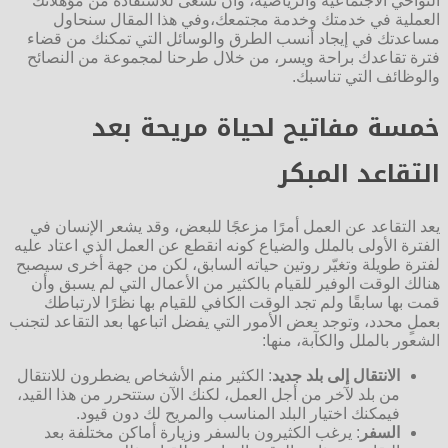
النواحي الاجتماعية والرياضية، وأن تسعى للاستفادة من مؤهلاتك
العملية في خدمتك وخدمة مجتمعك،وفي هذا المقال سنحاول
مساعدتك في إيجاد أنسب الطرق والوسائل التي تمكنك من قضاء
فترة تقاعدك براحة ويسر، من خلال طرحنا لمجموعة من النصائح
والوظائف التي تناسبك.
خمسة مفاتيح لحياة مريحة بعد
التقاعد المبكر
يعد التقاعد عن العمل أمرًا مزعجًا للبعض، وقد يشعر الإنسان في
الفترة الأولى بالملل والضياع كونه انقطع عن العمل الذي اعتاد عليه
لفترة طويلة وتغيّر روتين حياته السابق، لكن من جهة أخرى سيصبح
هنالك الوقت الوفير للقيام بالكثير من الأعمال التي لم يسبق وأن
قمت بها سابقًا ولم تجد الوقت الكافي للقيام بها نظرًا لارتباطك
بعملٍ محدد، وتوجد بعض الأمور التي يفضل اتباعها بعد التقاعد لتجنب
الشعور بالملل والكآبة، منها:
الانتقال إلى بلد جديد
: الكثير منم الأشخاص يضطرون للانتقال
من بلد لآخر من أجل العمل، لكنك الآن ستتحرر من هذا القيد،
فيمكنك اختيار البلد المناسب والمريح لك دون قيود.
السفر
: يرغب الكثيرون بالسفر وزيارة أماكن مختلفة بعد