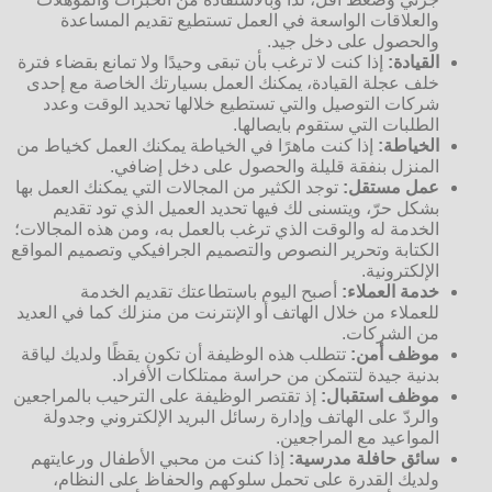
والعلاقات الواسعة في العمل تستطيع تقديم المساعدة
والحصول على دخل جيد.
القيادة:
إذا كنت لا ترغب بأن تبقى وحيدًا ولا تمانع بقضاء فترة
خلف عجلة القيادة، يمكنك العمل بسيارتك الخاصة مع إحدى
شركات التوصيل والتي تستطيع خلالها تحديد الوقت وعدد
الطلبات التي ستقوم بايصالها.
الخياطة:
إذا كنت ماهرًا في الخياطة يمكنك العمل كخياط من
المنزل بنفقة قليلة والحصول على دخل إضافي.
عمل مستقل:
توجد الكثير من المجالات التي يمكنك العمل بها
بشكل حرّ، ويتسنى لك فيها تحديد العميل الذي تود تقديم
الخدمة له والوقت الذي ترغب بالعمل به، ومن هذه المجالات؛
الكتابة وتحرير النصوص والتصميم الجرافيكي وتصميم المواقع
الإلكترونية.
خدمة العملاء:
أصبح اليوم باستطاعتك تقديم الخدمة
للعملاء من خلال الهاتف أو الإنترنت من منزلك كما في العديد
من الشركات.
موظف أمن:
تتطلب هذه الوظيفة أن تكون يقظًا ولديك لياقة
بدنية جيدة لتتمكن من حراسة ممتلكات الأفراد.
موظف استقبال:
إذ تقتصر الوظيفة على الترحيب بالمراجعين
والردّ على الهاتف وإدارة رسائل البريد الإلكتروني وجدولة
المواعيد مع المراجعين.
سائق حافلة مدرسية:
إذا كنت من محبي الأطفال ورعايتهم
ولديك القدرة على تحمل سلوكهم والحفاظ على النظام،