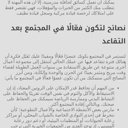
يمكنك أن تعمل كسائق لحافلة مدرسية، إلا أن هذه المهنة لا
تتطلب منك الكثير من الخبرات والمؤهلات، فهي تقتصر فقط
على امتلاكك لرخصة قيادة مركبة وسجل قيادة نظيف.
نصائح لتكون فعّالًا في المجتمع بعد
التقاعد
لتستمر في المجتمع بكونك عنصرًا فعّالًا ومفيدًا عليك تَقبّل فكرة أن
هنالك فترة تتقاعد فيها عن عملك الحالي لتنتقل إلى مجموعة أعمال
أُخرى متنوعة عن طريق الاستفادة من سنوات العمل الطويلة لقضاء
وقت مريح ومثمر بعيدًا عن الحزن والوحدة والكآبة، ومن أبرز
النصائح التي ستمكنك من أن تكون عضوًا فعالًا في المجتمع ما يأتي:
من المهم أن تحافظ قدر الإمكان على الروتين المعتاد، إذ إن
الاستيقاظ والأكل والنوم في نفس الوقت تقريبًا والحفاظ على
النشاط البدني وممارسة الرياضة سيمكنك من الحفاظ على
صحتك، وبالتالي إفادة المجتمع أكثر.
مارس بعض الأنشطة الاجتماعية والأعمال التطوعية؛ كأن
تنخرط في إحدى النوادي الخاصة بالشباب المحلي، أو مراكز
رعاية الحيوانات، أو المنظمات البيئية، أو دعم دور رعاية
المسنين، إذ توجد العديد من الجمعيات الخيرية التي ترحب