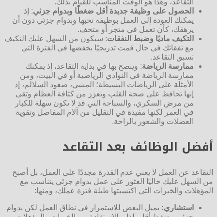
التقاعد، وهذا هو الوقت المناسب للقيام بذلك.
الحصول على وظيفة جديدة أقل ضغطًا وبدوام جزئي
: إذ
يمكنك العودة إلى العمل بوظيفة تحبها وبدوام جزئي دون أن
يرهقك، كأن تعمل في متجر أو متحف.
التكيف ماديًا وضبط النفقات
: سيكون من السهل عليك التكيف
مع نفقاتك في حال قمت تدريجيًا بخفضها في الفترة التي
تسبق التقاعد.
ممارسة الرياضة
: وينصح بها في بداية التقاعد، إذ يمكنك
ممارسة الرياضة في النوادي الرياضية أو في البيت، ومن
الأمثلة على الرياضات البسيطة؛ المشي، صعود السلالم، إذ
إنها تحافظ على صحة القلب وتعزز من كثافة العظام وتقي
من مرض السكري، والسباحة التي قد لا تكون سهلة للكبار
في العمر لكنها مفيدة في التقليل من آلام المفاصل وتقوية
العضلات والشعور بالراحة.
أفضل الوظائف بعد التقاعد
التقاعد عن العمل لا يعني عدم القدرة مجددًا على العمل، بل أصبح
من السهل عليك حاليًا العثور على عمل بدوام جزئي يتناسب مع
المؤهلات والخبرات التي اكتسبتها طيلة فترة عملك، ومنها:
استشاري:
يميل البعض للاستمرار في نطاق العمل لكن بدوام
جزئي وضغط أقل، لذا وبالاستفادة من الخبرات والمؤهلات