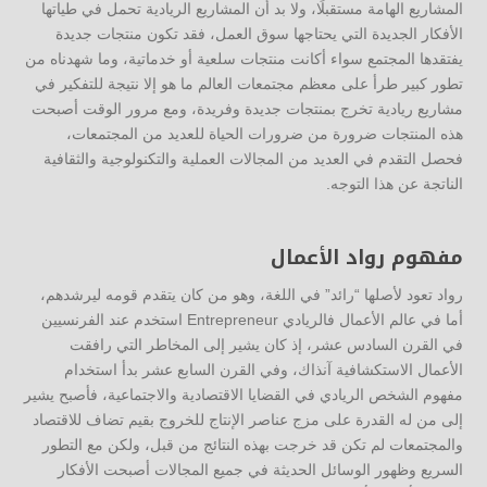
المشاريع الهامة مستقبلًا، ولا بد أن المشاريع الريادية تحمل في طياتها
الأفكار الجديدة التي يحتاجها سوق العمل، فقد تكون منتجات جديدة
يفتقدها المجتمع سواء أكانت منتجات سلعية أو خدماتية، وما شهدناه من
تطور كبير طرأ على معظم مجتمعات العالم ما هو إلا نتيجة للتفكير في
مشاريع ريادية تخرج بمنتجات جديدة وفريدة، ومع مرور الوقت أصبحت
هذه المنتجات ضرورة من ضرورات الحياة للعديد من المجتمعات،
فحصل التقدم في العديد من المجالات العملية والتكنولوجية والثقافية
الناتجة عن هذا التوجه.
مفهوم رواد الأعمال
رواد تعود لأصلها “رائد” في اللغة، وهو من كان يتقدم قومه ليرشدهم،
أما في عالم الأعمال فالريادي Entrepreneur استخدم عند الفرنسيين
في القرن السادس عشر، إذ كان يشير إلى المخاطر التي رافقت
الأعمال الاستكشافية آنذاك، وفي القرن السابع عشر بدأ استخدام
مفهوم الشخص الريادي في القضايا الاقتصادية والاجتماعية، فأصبح يشير
إلى من له القدرة على مزج عناصر الإنتاج للخروج بقيم تضاف للاقتصاد
والمجتمعات لم تكن قد خرجت بهذه النتائج من قبل، ولكن مع التطور
السريع وظهور الوسائل الحديثة في جميع المجالات أصبحت الأفكار