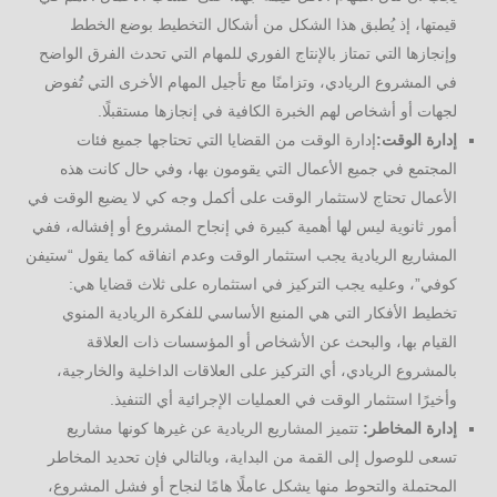
قيمتها، إذ يُطبق هذا الشكل من أشكال التخطيط بوضع الخطط
وإنجازها التي تمتاز بالإنتاج الفوري للمهام التي تحدث الفرق الواضح
في المشروع الريادي، وتزامنًا مع تأجيل المهام الأخرى التي تُفوض
لجهات أو أشخاص لهم الخبرة الكافية في إنجازها مستقبلًا.
إدارة الوقت:
إدارة الوقت من القضايا التي تحتاجها جميع فئات
المجتمع في جميع الأعمال التي يقومون بها، وفي حال كانت هذه
الأعمال تحتاج لاستثمار الوقت على أكمل وجه كي لا يضيع الوقت في
أمور ثانوية ليس لها أهمية كبيرة في إنجاح المشروع أو إفشاله، ففي
المشاريع الريادية يجب استثمار الوقت وعدم انفاقه كما يقول “ستيفن
كوفي”، وعليه يجب التركيز في استثماره على ثلاث قضايا هي:
تخطيط الأفكار التي هي المنبع الأساسي للفكرة الريادية المنوي
القيام بها، والبحث عن الأشخاص أو المؤسسات ذات العلاقة
بالمشروع الريادي، أي التركيز على العلاقات الداخلية والخارجية،
وأخيرًا استثمار الوقت في العمليات الإجرائية أي التنفيذ.
إدارة المخاطر:
تتميز المشاريع الريادية عن غيرها كونها مشاريع
تسعى للوصول إلى القمة من البداية، وبالتالي فإن تحديد المخاطر
المحتملة والتحوط منها يشكل عاملًا هامًا لنجاح أو فشل المشروع،