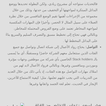
فالتحديات ستواجه أي مشروع ريادي، ولكن البطولة تحديدها ووضع
البدائل المبتكرة لمواجهتها أو التخفيف من حدتها، وذلك من خلال
مجموعة من الإجراءات أهمها تقيم الوضع التنافسي من خلال نظرة
العملاء على سبيل المثال لا الحصر، وأخيرًا فإن المهارات المكتسبة
لمواجهة المخاطر تعتمد على وضع الفروض المحتملة للمخاطر،
وبالتالي فهي تحتاج إلى تخطيط مسبق والتصرف السليم والسريع بناءً
على البدائل المخطط لها .
التواصل:
يحتاج رواد الأعمال إلى شبكة اتصال وتواصل مع جميع
الفئات الذين ستتعامل معهم الشركة حاضرًا ومستقبلًا، أي ما يُسمى
بالـ Stack holders الخاصين بأي شركة من موظفين وجهات مؤثرة
وموردين ومنافسين وغيرها، وبالتالي فرواد الأعمال لابد لهم من
امتلاك مهارات التواصل مع هذه الفئات، إذ يأتي ذلك من خلال العديد
من التدريبات التي يجب عليهم تعلمها، مثل؛ كيفية الاستماع للآخرين،
الإيجاز في الحديث، تعلم لغة الجسد واتقانها وغيرها.
وش اسوي : تجارب التخلص من القلق