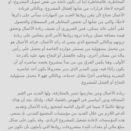
المخاطرة، فالمخاطرة إما أن تكون ناتجة من نقص تمويل المشروع، أو
التوجه لاتخاذ قرارات من شأنها إفشال المشروع، وبالتالي فريادة
الأعمال تحتاج لأن يتقن روادها العديد من المهارات سنأتي على ذكرها
لاحقًا، والتي من شأنها أن تخفض المخاطر قدر المستطاع والحصول
على أعلى عائد ممكن، فمن الضروري أن تضيف ريادة الأعمال وتحقق
قيمة مضافة تتمثل بزيادة ثروة روادها الأمر الذي ينعكس على زيادة
ثروتهم وبالتالي المجتمع الذي ينتمي له رائد الأعمال، فرائد الأعمال هو
من يتحمل مسؤولية من يستمثر موارده الخاصة أو يحصل على رأس
ماله من مصادر أخرى، وعليه فالفشل أو النجاح يعود عليه بالدرجة
الأولى، وهنا يكمن الفرق بين من يبدأ بمشروع يخصه مباشرة أي أن
يكون رائدًا فيه، وبين المدير الذي يدير مشروعًا يكون أحد عناصره
البشرية ويتقاضى أجرًا مقابل خدماته، وبالتالي فهو لا يتحمل مسؤولية
النجاح أو الفشل للمشروع.
ريادة الأعمال ومن يمارسها تتميز بالمجازفة، ولها العديد من القيم
المضافة ودور أساسي في النهوض باقتصاد البلاد، ولذلك نجد أن هناك
توجهًا عالميًا لا سيما في الدول النامية لتشجيع ريادة الأعمال وتقديم
الدعم اللازم من خلال العديد من مؤسسات المجتمع المدني، إذ تسعى
هذه المؤسسات لإعادة تشغيل للمشروع الريادي، وقد يكون على شكل
مبلغ مالي أو معدات للبدء بمشروعات روادها التي يأملون بأن تكون من