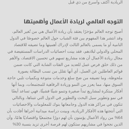
الريادية أكثف وأسرع من ذي قبل
التوجه العالمي لريادة الأعمال وأهميتها
أصبح توجه العالم مؤخرًا يعتقد بأن ريادة الأعمال هي من تُغير العالم،
وقد انتشر هذا المفهوم بين فئة الشباب حول العالم خصوصًا في الدول
النامية أو ما يسمى بالعالم الثالث لإدراك أهميتها وما تضيفه للاقتصاد
المحلي والدولي لبلادهم، فقد بينت احصائيات الدراسات المستفيضة في
مجال ريادة الأعمال أن هذه مشاريع تسهم في تحسين الاقتصاد، والأهم
من ذلك خلق فرص عمل للعديد من الفئات الشابة التي كانت ضمن
قوائم العاطلين عن العمل، أي أنها تقلل من نسب البطالة يصورة
ملحوظة، وما تضيفه من ضخ سلع وخدمات متنوعة وبكميات تلبي حاجة
السوق منها، مما يعزز من النمو وزيادة الرفاهية للمجتمعات، وبما أنها
أفكار مبتكرة لمشاريع تبدأ صغيرة وتنمو شيئًا فشيئًا، فهي تساعد أيضًا
في نمو وتطوير سبل البحث والتطوير في الدول التي تتبناها، وبالتالي
تتكون في مراكز هذه الدول وجامعاتها بنوك للمعلومات والاحصائيات
التي أنتجتها هذه الأفكار الريادية، وبينت دراسة ميدانية أجراها أفادت بأن
64% من رواد الأعمال يؤمنون بأن لهم دورًا مجتمعيًا واقتصاديًا هامًا، وأن
الذين نجحوا في مشاريهم ستكون لهم فرصة أخرى تزيد بنسبة 30%