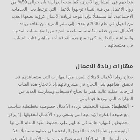
بنجاحهم في المشاريع الأخرى، كما بينت الدراسة بأن حوالي 50% من
رواد الأعمال من فئة النساء توجهوا للأعمال التي ترتبط بحل الخدمات
الاجتماعية، أما مستقبلًا فإن التوجه لريادة الأعمال كرؤية تضعها العديد
من الدول في عام 2030م تهدف إلى نشر المزيد من ثقافة ريادة
الأعمال ضمن خطة متكاملة بمساعدة العديد من المؤسسات المدنية
والصناعية والتجارية لكي تصبح هذه الثقافة أحد مفاهيم فئات الشباب
في مجتمعاتهم .
مهارات ريادة الأعمال
يحتاج رواد الأعمال لامتلاك العديد من المهارات التي ستساعدهم في
تحقيق أهدافهم لنيل النجاح في مشروعاتهم،إذ لا تحتاج هذه الفئات
لدرجات عملية عالية بقدر ما تحتاج لاستيعاب وممارسة العديد من
المهارات التي نوردها فيما يأتي:
التخطيط:
لعملية التخطيط لريادة الأعمال خصوصية تخطيطية تتناسب
مع طبيعة الفكرة الإبداعية التي يسعى رواد الأعمال لتحقيقها، إذ يركز
تخطيطهم كمهارة هامة في عملهم على تخطيط تنفيذ المهام التي لها
أولوية ومن شأنها إحداث الفروق الواضحة في عملهم مستقبلًا، فلا
يجب أن تنال المهام الأقل قيمة جهدًا على حساب الأعمال الأهم في