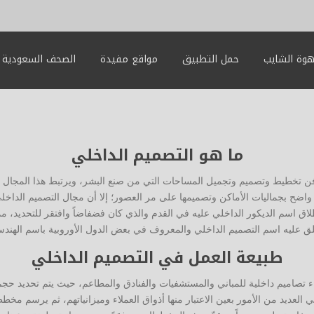
وة الشايب
حمل التطبيق
مواقع مفيدة
الصحف السعودية
ما هو التصميم الداخلي
ن تخطيط وتصميم وتجميل المساحات التي من صنع البشر، ويرتبط هذا المجال ارتبا
اضح بجماليات الأماكن وتصميمها على مر العصور؛ إلا أن مجال التصميم الداخلي 
طلاق اسم الديكور الداخلي عليه في القدم والذي كان فضفاضاً وافتقر للتحديد، مم
ق عليه اسم التصميم الداخلي والمعروف في بعض الدول الأوروبية باسم الهندسة 
طبيعة العمل في التصميم الداخلي
 تصاميم داخلية للمباني والمستشفيات والفنادق والمطاعم، حيث يتم تحديد حجم
 العديد من الأمور بعين الاعتبار منها أذواق العملاء وميزانياتهم، ثم يرسم مخطط