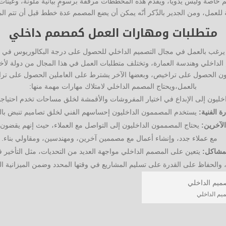
م خاصة وليس يدوياً، ويقدّم هذه المخططات مرفقةً برسومٍ بيانية ملونة، وعينا
ية للعمل، ومن الجدير بالذّكر أنّه يمكن أن يضع المصمم عدة خطط قبل أن تتم الم
متطلبات ومهارات العمل كمصمم داخلي
يرغب بالعمل في مجال التصميم الداخلي للحصول على درجة البكالوريوس في 
م الداخلي وهندسة العمارة، وتختلف متطلبات العمل في هذا المجال من دولة 
دون الحصول على تراخيص، وبعضها الآخر يشترط على العاملين الحصول على تر
بالعمل،ويحتاج المصمم الداخلي لامتلاك مهارات مهمة منها:
خليون إلى الإبداع في اختيار المفروشات والأقمشة لخلق مساحات تخدم احتياج
ة الفنية:
يستخدم المصممون الداخليون إحساسهم الفني لخلق تصاميم تنبض بال
الآخرين:
يحتاج المصممون الداخليون إلى التواصل مع العملاء، حيث إنهم يقضون 
مع عملاء جدد، وإنشاء أعمال مع مصممين آخرين، ومهندسين، ومقاولي بناء.
لمشاكل:
يتعين على المصمم الداخلي مواجهة العديد من التحديات، مثل التأخير في
 والحفاظ على القدرة على تسليم المشاريع في وقتها المحدد وضمن الميزانية ال
ميم الداخلي