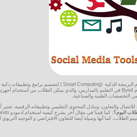
كمثال على التطبيقات والتقنيات التي تعتمد نظام التعليم الأخضر، نظا
الأجهزة اللوحية كبديل عن المقررات الورقية، ويسهل بذلك تطبيق نظام Byod في التعليم بالمدارس،
ا من التخصصات الطبية والصناعية.
 للاتصال والتعاون، وتبادل المحتوى التعليمي وتطبيقاته الرقمية، تعتبر 
لاب اليوم؟
، كما قمنا في مقال آخر بشرح كيفية استخدام ادمودو Edmodo
قييم الطلاب، كما أنها وسيلة أيضا للتعاون الافتراضي و التوجيه التربوي 