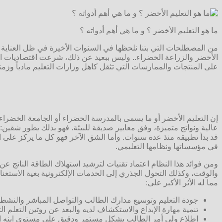
ما هو التعليم الأخضر ؟ و ما هي أهم أدواته ؟
من المصطلحات التي بتنا نلحظها في السنوات الأخيرة في ظل العناية با
الأخضر والزراعة الخضراء.. وليس ببعيد عن ذلك، شرعت اقتصاديات ال
على المنتجات والممارسات التي تثقل كاهل وزارات التعليم مادياً وزم
إن التعليم الأخضر أو ما يسمى بالمدرسة الخضراء أو الجامعة الخضراء،
عالية ونواتج متميزة، وفق معايير صديقة للبيئة. فهو بذلك يطور شقي
قد بدأ تطبيقه منذ عدة سنوات. وأما الشق الآخر فهو كل ما يركز على ا
في مؤسساتها ونظامها التعليمي.
ومن فوائد هذا النظام اعتماد تقنيات لترشيد استهلاك الطاقة الناتج عن
والوقت، وكذلك التحول الجذري إلى الخدمات الإلكترونية بغية الاستغنا
مما له الأثر الأكبر على:
جودة التعليم وتوسيع مدارك الطالب والتواصل المباشر والنشط 
تنمية مهارة الإبداع والاستكشاف لديه والبعد عن روتين التعلم ال
اطلاع ولي أمر الطالب بشكل مستمر ودقيق على مستوى ابنه ا