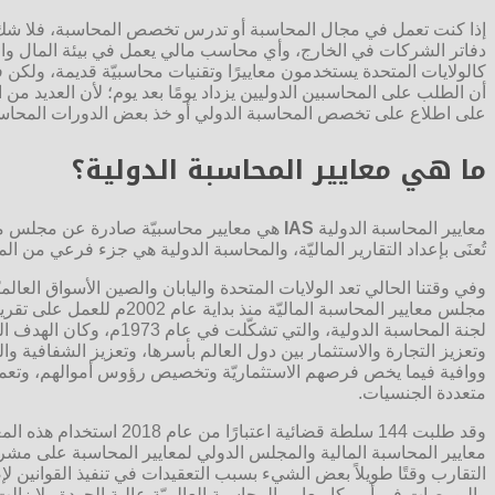
إذا كنت تعمل في مجال المحاسبة أو تدرس تخصص المحاسبة، فلا شك ب
دفاتر الشركات في الخارج، وأي محاسب مالي يعمل في بيئة المال وال
كالولايات المتحدة يستخدمون معاييرًا وتقنيات محاسبيّة قديمة، ولكن في 
أن الطلب على المحاسبين الدوليين يزداد يومًا بعد يوم؛ لأن العديد من
على اطلاع على تخصص المحاسبة الدولي أو خذ بعض الدورات المحاسب
ما هي معايير المحاسبة الدولية؟
معايير المحاسبة الدولية
IAS
تُعنَى بإعداد التقارير الماليّة، والمحاسبة الدولية هي جزء فرعي من ال
وفي وقتنا الحالي تعد الولايات المتحدة واليابان والصين الأسواق العالميّ
مجلس معايير المحاسبة الماليّة منذ بداية عام 2002م للعمل على تقريب مبادئ المحاسبة الأمريكيّة والمعايير الدوليّة لإعداد التقارير الماليّة، وقد كانت معايير المحاسبة الدولية
لجنة المحاسبة الدولية، 
وتعزيز التجارة والاستثمار بين دول العالم بأسرها، وتعزيز الشفافية و
ووافية فيما يخص فرصهم الاستثماريّة وتخصيص رؤوس أموالهم، وتعمل هذ
متعددة الجنسيات.
وقد طلبت 144 سلطة قضائ
معايير المحاسبة المالية والمجلس الدولي لمعايير المحاسبة على مشروع
التقارب وقتًا طويلاً بعض الشيء بسبب التعقيدات في تنفيذ القوانين لإ
والبورصات في أمريكا معايير المحاسبة العالميّة عالية الجودة ولا زا