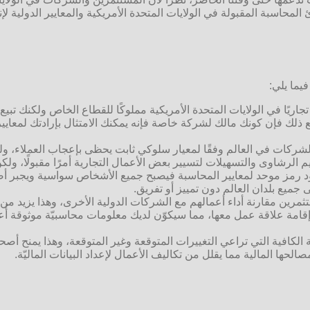
لمحاسبة المقبولة في الولايات المتحدة الأمريكية والمعايير الدولية لإنجا
يما يلي:
جاريًا في الولايات المتحدة الأمريكية مملوكًا للقطاع الخاص ولكنك تب
 ومع ذلك فإن كونك مالك لشركة خاصة فإنه يمكنك الامتثال بإرادتك لمعايي
شركات في العالم وفقًا لمعيار سلوكي ثابت يحظى بإعجاب العملاء، و
م الرشاوى والتسهيلات لتسيير بعض الأعمال التجارية أمرًا مقبولًا، و
د رمز موحد لمعايير المحاسبة فيصبح جميع الأشخاص سواسية ويجبر أصح
ميع بلدان العالم دون تمييز أو تفريق.
ثمرين مقارنة أداء أعمالهم مع الشركات الدولية الأخرى، وهذا يزيد م
و إقامة علاقة عمل معها، مما سيكوّن لديك معلومات محاسبيّة موثوقة أ
 الكافية التي تراعي التغييرات المتوقعة وغير المتوقعة، وهذا يمنح أصح
لحها المالية مما يقلل من تكاليف الأعمال لإعداد البيانات الماليّة.