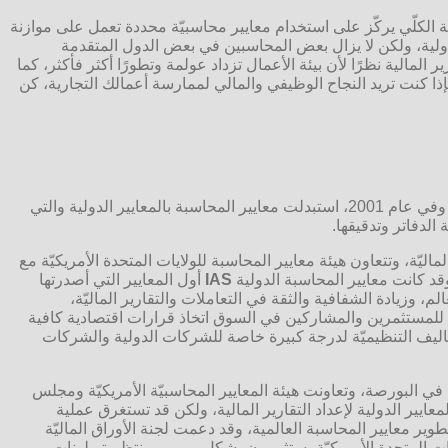
كلّي يركّز على استخدام معايير محاسبيّة محددة تعمل على موازنة
ولية، ولكن لا يزال بعض المحاسبين في بعض الدول المتقدمة
المالية نظرًا لأن بيئة الأعمال تزداد عولمة وتطورًا أكثر فأكثر، كما
فإذا كنت تريد النجاح الوظيفي والمالي لممارسة أعمالك التجارية، كن
هي معايير محاسبيّة صادرة عن مجلس معايير المحاسبة الدولية، وهي هيئة مستقلة لوضع المعايير مقرها لندن، وفي عام 2001، استبدلت معايير المحاسبة بالمعايير الدولية والتي
الدفاتر وتدقيقها.
لماليّة، وتتعاون هيئة معايير المحاسبة للولايات المتحدة الأمريكيّة مع
IAS
أول المعايير التي أصدرتها
لتجاريّة حول العالم، وزيادة الشفافية والثقة في التعاملات والتقارير الماليّة،
تيح للمستثمرين والمشاركين في السوق اتخاذ قرارات اقتصادية كافية
كاليف التنظيميّة لدرجة كبيرة خاصة للشركات الدولية والشركات
شركات المدرجة أسهمها في البورصة، وتعاونت هيئة المعايير المحاسبيّة الأمريكيّة ومجلس
يير الدولية لإعداد التقارير المالية، ولكن قد تستغرق عملية
ير معايير المحاسبة العالمية، وقد دعمت لجنة الأوراق الماليّة
يات المتحدة الأمريكيّة يستثمرون بشكل يومي ومنتظم تريلونات