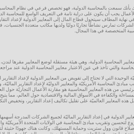
أنك سمعت بالمحاسبة الدولية، فهو تخصص فرعي في نظام المحاسبة ال
أعمال يجب أن يكون على دراية تامة في التعريف الواسع للمحاسبة الد
نهاية المطاف سيتحول قطاع المال إلى المعايير الدولية لإعداد التقارير 
 الشركات تمارس نشاطًا تجاريًا دوليًا ولديها مكاتب متعددة الجنسيات، 
ية المتخصصة في هذا المجال.
محاسبة والتي تأخذ في عين الاعتبار معايير المحاسبة الدولية عند مراجعة 
ة الوحيدة التي لا تحتاج إلى تفويض من المعايير الدولية لإعداد التقارير ا
والتي تشكّلت في عام 1973م، وكان الهدف الرئيسي من هذه المعايير المحاسبية هو مقارنة الأعمال ا
المساءلة والكفاءة في الأسواق المالية والاقتصادية حول العالم، مما ي
ه المعايير العالميّة على تقليل تكاليف إعداد التقارير، وتخفيض الت
ية اعتبارًا من عام 2018 استخدام هذه المعايير الدولية في إعداد التقارير الماليّة لجميع ال
 لتحسين وتقريب مبادئ المحاسبة في الولايات المتحدة الأمريكيّة والمعا
صلاح قانون وول ستريت وحماية المستهلك، وكانت هناك جهودًا حثيثة لتطو
لت تدعمها حتى وقتنا الحاضر، نظرًا لأن المستثمرين والشركات في الولا