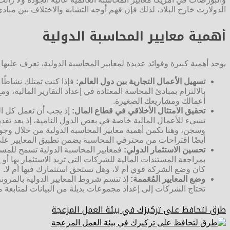
الدولارت خارج البلاد، لذلك فإن فهم أوجه التشابه والاختلاف بين مبادئ ا
أهمية معايير المحاسبة الدولية
يوجد أهمية كبيرة وفوائد عديدة لمعايير المحاسبة الدولية، تعرف عليها ف
تسهيل الأعمال التجارية بين دول العالم:
فإذا كنت تمتلك نشاطًا ت
بالالتزام بمبادئ المحاسة المعتادة في إعداد التقارير المالية،
أعمالك ومشاريعك الصغيرة.
تحقيق الامتثال الأخلاقي في قطاع المال:
إذ يجب أن تعمل كل ال
تسيء للأعمال المالية خاصة في بعض الدول النامية، إذ يعد تقدي
وسجن، وهنا تكمن أهمية معايير المحاسبة الدولية من خلال وجو
أيضًا اقتراحات من محترفي المحاسبة يضمن تطبيق المعايير على ج
تحسين الاستثمار الدولي:
فمعايير المحاسبة الدولية تسمح للمست
بمراجعة المستندات المالية للشركات التي تريد الاستثمار بها أ
كان وضع الشركة قوي أم لا، وهل تستحق استثمارك فيها أم لا.
وضع المعايير المُعَممة:
إذ تتسم شروط المعايير الدولية بالمرونة
تحتاج الشركات إلى إعداد مجموعات بديلة من البيانات لمتابعة مصا
طرق لتحافظ على تركيزك في بيئة العمل المزعجة